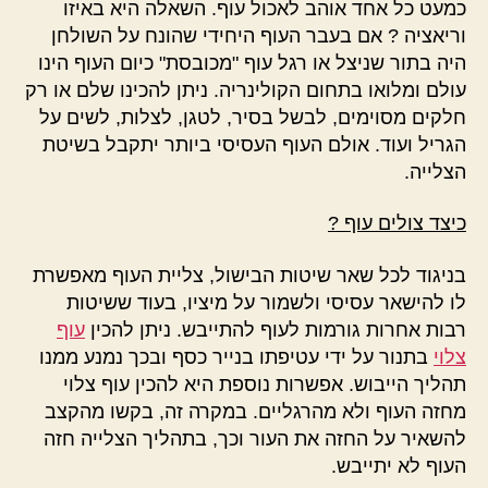
כמעט כל אחד אוהב לאכול עוף. השאלה היא באיזו
וריאציה ? אם בעבר העוף היחידי שהונח על השולחן
היה בתור שניצל או רגל עוף "מכובסת" כיום העוף הינו
עולם ומלואו בתחום הקולינריה. ניתן להכינו שלם או רק
חלקים מסוימים, לבשל בסיר, לטגן, לצלות, לשים על
הגריל ועוד. אולם העוף העסיסי ביותר יתקבל בשיטת
הצלייה.
כיצד צולים עוף ?
בניגוד לכל שאר שיטות הבישול, צליית העוף מאפשרת
לו להישאר עסיסי ולשמור על מיציו, בעוד ששיטות
רבות אחרות גורמות לעוף להתייבש. ניתן להכין
עוף
צלוי
בתנור על ידי עטיפתו בנייר כסף ובכך נמנע ממנו
תהליך הייבוש. אפשרות נוספת היא להכין עוף צלוי
מחזה העוף ולא מהרגליים. במקרה זה, בקשו מהקצב
להשאיר על החזה את העור וכך, בתהליך הצלייה חזה
העוף לא יתייבש.