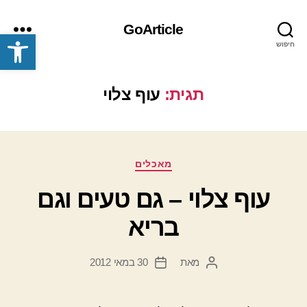
GoArticle
פתח סרגל נגישות
חיפוש
תפריט
תגית:
עוף צלוי
קטגוריות
מאכלים
עוף צלוי – גם טעים וגם
בריא
מאת
30 במאי 2012
המחבר
תאריך
הפוסט
פוסט