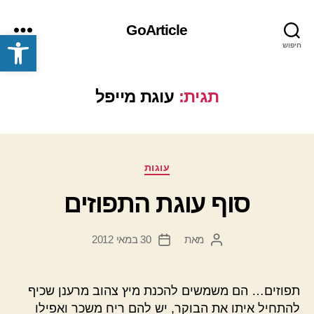
GoArticle
פתח סרגל נגישות
חיפוש
תפריט
תגית:
עוגת מייפל
קטגוריות
עוגות
סוף עוגת התפוזים
מאת
30 במאי 2012
המחבר
תאריך
הפוסט
פוסט
תפוזים… הם משמשים להכנת מיץ צהוב מרענן שכיף
להתחיל איתו את הבוקר, יש להם ריח משכר ואפילו