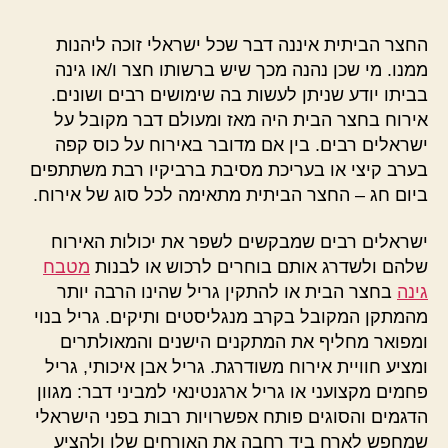
החצר הביתית איננה דבר שכל ישראלי זוכה ליהנות
ממנו. מי שכן נהנה מכך שיש ברשותו חצר ו/או גינה
בביתו יודע שניתן לעשות בה שימושים רבים ושונים.
אירוח בחצר הבית היה מאז ומעולם דבר מקובל על
ישראלים רבים. בין אם מדובר באירוח על כוס קפה
בערב קיצי או בעריכת מסיבת ברביקיו רבת משתתפים
ביום חג – החצר הביתית מתאימה לכל סוג של אירוח.
ישראלים רבים שמבקשים לשפר את יכולות האירוח
שלהם ולשדרג אותם בוחרים לרכוש או לבנות
מטבח
גינה
בחצר הבית או להתקין גריל שהינו הרבה יותר
מהמתקן המקובל בקרב מנגליסטים ותיקים. גריל בנוי
ומפואר מחליף את המתקנים הישנים והמאולתרים
ומציע חוויית אירוח משודרגת. גריל אבן איכותי, גריל
פחמים מקצועני או גריל ארגנטינאי למביני דבר: מגוון
הדגמים והסוגים פותח אפשרויות רבות בפני הישראלי
שמחפש לארח ביד רחבה את האורחים שלו ולהציע