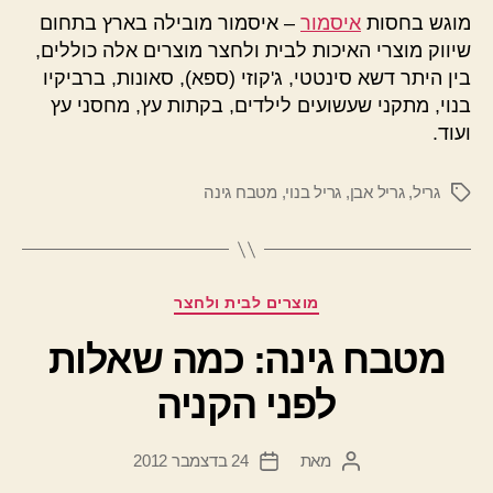
מוגש בחסות
איסמור
– איסמור מובילה בארץ בתחום
שיווק מוצרי האיכות לבית ולחצר מוצרים אלה כוללים,
בין היתר דשא סינטטי, ג'קוזי (ספא), סאונות, ברביקיו
בנוי, מתקני שעשועים לילדים, בקתות עץ, מחסני עץ
ועוד.
גריל
,
גריל אבן
,
גריל בנוי
,
מטבח גינה
תגיות
קטגוריות
מוצרים לבית ולחצר
מטבח גינה: כמה שאלות
לפני הקניה
מאת
24 בדצמבר 2012
המחבר
תאריך
הפוסט
פוסט