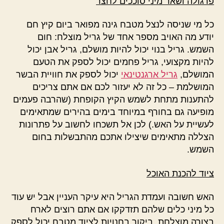
פרגולה ושאר מיני סוככים לחצר
כל מי שניסה לנצל מטבח גינה מפואר ביום קיץ חם
יודע מה האויב מספר אחד של גריל מוצלח: חום
השמש. גריל בנוי יכול להיות מושלם, גריל אבן יכול
להיות מקצועי, גריל פחמים יכול לספק את הטעם
המושלם,
גריל ארגנטינאי
יכול לספק את חוויית הבשר
המושלמת – כל זה לא יעזור לכם אם אתם צריכים
להתענות מתחת לשמש הקיץ הקופחת (שהרבה פעמים
מופיעה גם בחורף במיוחד בימים בהירים שמתאימים
לעשיית על האש.) לכן אל תשכחו לחשוב על פתרונות
הצללה מתאימים שיצילו אתכם מהתבשלות בחום
השמש.
ציוד להכנת האוכל
האש חשובה ועמדת הגריל היא עיקר העניין אבל יש עוד
כל מיני כלים שלהם תזדקקו אם אתם רוצים לארח
בצורה מוצלחת. ביקור בחנויות לציוד מטבח יכול לספק