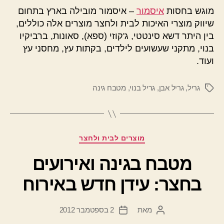
מוגש בחסות
איסמור
– איסמור מובילה בארץ בתחום
שיווק מוצרי האיכות לבית ולחצר מוצרים אלה כוללים,
בין היתר דשא סינטטי, ג'קוזי (ספא), סאונות, ברביקיו
בנוי, מתקני שעשועים לילדים, בקתות עץ, מחסני עץ
ועוד.
גריל
,
גריל אבן
,
גריל בנוי
,
מטבח גינה
תגיות
קטגוריות
מוצרים לבית ולחצר
מטבח בגינה ואירועים
בחצר: עידן חדש באירוח
מאת
2 בספטמבר 2012
המחבר
תאריך
הפוסט
פוסט