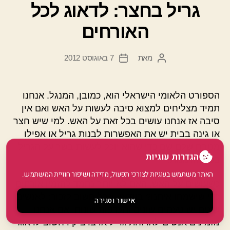
גריל בחצר: לדאוג לכל
האורחים
מאת
7 באוגוסט 2012
המחבר
תאריך
הפוסט
פוסט
הספורט הלאומי הישראלי הוא, כמובן, המנגל. אנחנו
תמיד מצליחים למצוא סיבה לעשות על האש ואם אין
סיבה אז אנחנו עושים בכל זאת על האש. למי שיש חצר
או גינה בבית יש את האפשרות לבנות גריל או אפילו
מטבח שלם שם כדי שהוא יוכל לעשות בשר על הגריל
הגדרות עוגיות
בכל הזדמנות.
האתר משתמש בעוגיות לצורכי תפעול, מדידה ושיפור חוויית המשתמש.
כשעושים על האש, האם לא יותר נחמד להזמין אורחים
כדי שישמחו איתנו? בוודאי, אבל חשוב לזכור: לאנשים
אישור וסגירה
שונים יש טעמים שונים והעדפות שונות. אם אנחנו
מזמינים אנשים לארוחת גריל או ברביקיו חשוב לדאוג