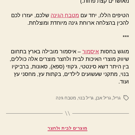
מאושרים קצת פחות.)
הטיפים הללו, יחד עם
מטבח הגינה
שלכם, יעזרו לכם
להכין בהצלחה ארוחת גינה מיוחדת ומוצלחת.
***
מוגש בחסות
איסמור
– איסמור מובילה בארץ בתחום
שיווק מוצרי האיכות לבית ולחצר מוצרים אלה כוללים,
בין היתר דשא סינטטי, ג'קוזי (ספא), סאונות, ברביקיו
בנוי, מתקני שעשועים לילדים, בקתות עץ, מחסני עץ
ועוד.
גריל
,
גריל אבן
,
גריל בנוי
,
מטבח גינה
תגיות
קטגוריות
מוצרים לבית ולחצר