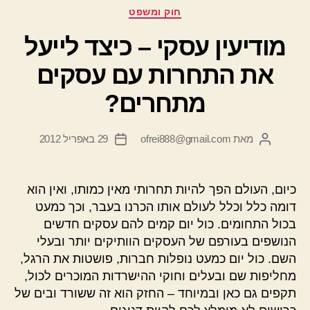
קטגוריות
חוק ומשפט
מודיעין עסקי – כיצד לייעל
את התחרות עם עסקים
מתחרים?
מאת
ofrei888@gmail.com
29 באפריל 2012
המחבר
תאריך
הפוסט
פוסט
כיום, העולם הפך להיות תחרותי מאין כמותו, ואין הוא
דומה כלל וכלל לעולם אותו הכרנו בעבר, וכך כמעט
בכול התחומים. כול יום קמים להם עסקים חדשים
הנושפים בעורפם של העסקים הוותיקים יותר ובעלי
השם. כול יום כמעט נופלות חברות, פושטות את הרגל,
מחליפות שם ובעלים וחוקי ההישרדות המוכרים לכול,
תקפים גם כאן ובמיוחד – החזק הוא זה ששורד ובים של