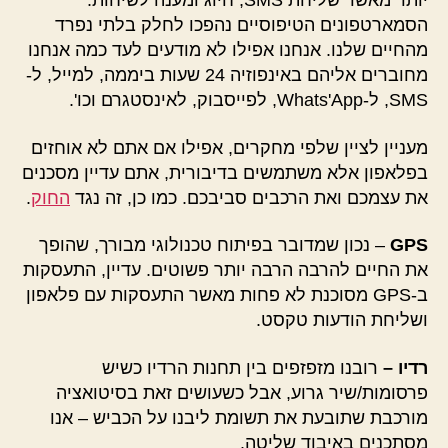
יותר מאשר שליחת SMS, חיוג ומענה לשיחות.
הסמארטפונים הטיפוסיים נהפכו לחלק בלתי נפרד
מהחיים שלנו. אנחנו אפילו לא מודעים לעד כמה אנחנו
מחוברים אליהם באינפוזיה 24 שעות ביממה, למייל, ל-
SMS, ל-Whats'App, לפייסבוק, לאינסטגרם וכו'.
מעניין לציין שלפי מחקרים, אפילו אם אתם לא אוחזים
בפלאפון אלא משתמשים בדיבורית, אתם עדיין מסכנים
את עצמכם ואת הרכבים סביבכם. כמו כן, זה נגד
החוק
.
GPS
– נכון שמדובר בפיתוח טכנולוגי מבורך, שהופך
את החיים להרבה הרבה יותר פשוטים. עדיין, התעסקות
ב-GPS מסוכנת לא פחות מאשר התעסקות עם פלאפון
ושליחת הודעות טקסט.
רדיו –
רובנו מזפזפים בין תחנות הרדיו כשיש
פרסומות/שיר גרוע, אבל כשעושים זאת בסיטואציה
מורכבת שתובעת את תשומת ליבנו על הכביש – אנו
מסתכנים באיבוד שליטה.