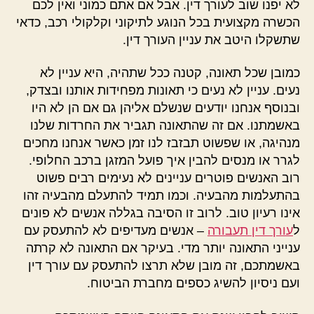
לא יפנו שוב לעורך דין. אבל אם אתם כמוני ואין לכם
הכשרה מקצועית בכל הנוגע לתיקוני וקלקולי רכב, כדאי
שתשקלו היטב את עניין העורך דין.
כמובן שכל תאונה, קטנה ככל שתהיה, היא עניין לא
נעים. עניין לא נעים כי תאונות מפחידות אותנו ובצדק,
ובנוסף אנחנו יודעים שנשלם אליהן גם אם הן לא היו
באשמתנו. אם זה שהתאונה תגביר את החרדות שלנו
מנהיגה, או שפשוט תבזבז לנו זמן כאשר אנחנו מחכים
לגרר או מנסים להבין איך פועל המזגן ברכב החלופי.
רוב האנשים פוטרים עניינים לא נעימים רבים פשוט
בהתעלמות מהבעיה. וכמו תמיד להתעלם מהבעיה זהו
אינו רעיון טוב. לרוב זו הסיבה בגללה אנשים לא פונים
ל
עורך דין תעבורה
– אנשים מעדיפים לא להתעסק עם
ענייני התאונה יותר מדי. בעיקר אם התאונה לא קרתה
באשמתכם, זה מובן שלא תרצו להתעסק עם עורך דין
ועם ניסיון להשיג כספים מחברת הביטוח.