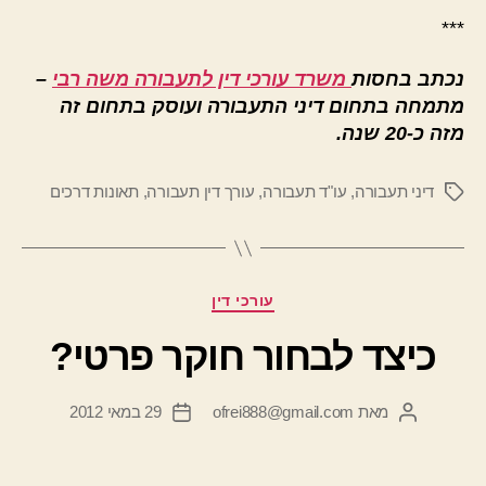
***
נכתב בחסות
משרד עורכי דין לתעבורה משה רבי
–
מתמחה בתחום דיני התעבורה ועוסק בתחום זה
מזה כ-20 שנה.
דיני תעבורה
,
עו"ד תעבורה
,
עורך דין תעבורה
,
תאונות דרכים
תגיות
קטגוריות
עורכי דין
כיצד לבחור חוקר פרטי?
מאת
ofrei888@gmail.com
29 במאי 2012
המחבר
תאריך
הפוסט
פוסט