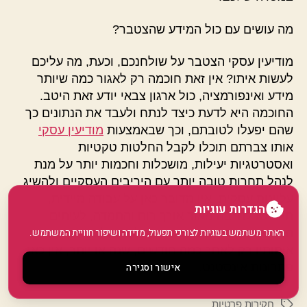
מה עושים עם כול המידע שהצטבר?
מודיעין עסקי הצטבר על שולחנכם, וכעת, מה עליכם
לעשות איתו? אין זאת חוכמה רק לאגור כמה שיותר
מידע ואינפורמציה, כול ארגון צבאי יודע זאת היטב.
החוכמה היא לדעת כיצד לנתח ולעבד את הנתונים כך
שהם יפעלו לטובתם, וכך שבאמצעות
מודיעין עסקי
אותו צברתם תוכלו לקבל החלטות טקטיות
ואסטרטגיות יעילות, מושכלות וחכמות יותר על מנת
לנהל תחרות טובה יותר עם היריבים העסקיים ולהשיג
עליונות עסקית. אין מדובר כאן על עבודה מיידית,
הגדרות עוגיות
תידרשו להרבה מאוד אורך רוח והתמדה, לעיתים
האתר משתמש בעוגיות לצורכי תפעול, מדידה ושיפור חוויית המשתמש.
היתרון בתרות אותה אתם מנהלים מולם, ייתן את
אותותיו רק לאחר כמה חודשים, שנה או יותר, אין כאן
פתרונות אינסטנט.
אישור וסגירה
חקירות פרטיות
תגיות