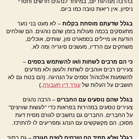
בהרבה מנהיגת יום, במיוחד לנהגים חדשים וחסרי
ניסיון. אין ריאות טובה כמו ביום.
בגלל שדעתם מוסחת בקלות
– לא מעט בני נוער
מתעסקים בכמה פעולות בזמן שהם נוהגים. הם שולחים
הודעת או מיילים בסמארט פון, שותים, אוכלים,
משחקים עם הרדיו, מעשנים סיגריה ומה לא.
כי הם מרבים לשתות ו/או להשתמש בסמים
–
צעירים רבים אוהבים לשתות ולעשן ולא מודעים
להשפעות אלכוהול וסמים על הנהיגה. (הם בטח גם לא
חושבים על העלות של
עורך דין תעבורה
.)
בגלל שהם נוסעים עם החברים
– הרבה נהגים
צעירים נוסעים במהירות בפראות כדי "לעשות שוויצים"
על החברים. החברים גם נחשבים לגורם מסיח דעת
מסוכן. הם מקשקשים עם הנהג ומפריעים לו להתרכז.
בגלל שלא תמיד הם טורחים לשים חגורה
– גם בתור