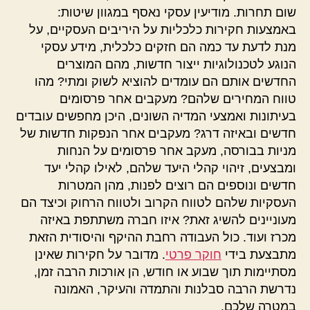
שום תחרות. מודיעין עסקי נאסף במגוון שיטות:
באמצעות חקירות כלכליות על היריבים העסקיים, על
מנת לדעת עד כמה הם חזקים כלכלית, מידע עסקי
הנוגע לטכנולוגיות ייצור חדשות, מהם המוצרים
החדשים אותם הם עומדים להוציא לשוק ומתי? מהו
טווח המחירים שלהם? מעקבים אחר פרסומים
בעיתונות ואמצעי המדיה השונים, היכן מחפשים עובדים
חדשים ובאיזה דרג? מעקבים אחר הנפקות חדשות של
מניות בבורסה, מעקב אחר פרסומים על הנחות
ומבצעים, זיהוי קהלי היעד שלהם, לאילו קהלי יעד
חדשים ונוספים הם רוצים לפנות, מהן המטרות
העסקיות שלהם לטווח הקרוב ולטווח הרחוק וכיצד הם
מעוניינים להשיג זאת? איזו חברה משתתפת באיזה
מכרז ועוד. כול העבודה רחבת ההיקף והיסודית הזאת
מתבצעת בידי
חוקר פרטי
. מדובר על חקירות שאינן
מסתיימות תוך שבוע או חודש, הן אורכות הרבה זמן,
נדרשת הרבה סבלנות והתמדה והעיקר, האמונה
במטרה שלכם.