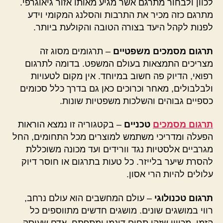
לכוון ולבחור מתרגם אשר מגיע מאותו אזור גיאוגרפי.
מתרגם כזה מכיר את התרבות והסלנג המקומי וידע
לפנות לקהל היעד בצורה הטובה והקולעת ביותר.
תרגום מסמכים משפטיים
– תרגומים מסוג זה
מצריכים התמצאות בעולם המשפט. בדומה לתרגום
רפואי, הדיוק פה חשוב במיוחד. אין מקום לטעויות
ולבלבולים, מאחר וכרוכים כאן גם בדרך כלל סכומים
כספיים גבוהים והשלכות משפטיות שונות.
תרגום מסמכים
טכניים
– בקטגוריה זו נמצא הוראות
הפעלה ומדריכי משתמש למוצרים מכל התחומים, החל
מגרביים אלסטיות נגד וורידים ועד מכונה משוכללת
להסרת שיער בלייזר. כל טעות בתרגום או חוסר דיוק
עלולים להיות הרי אסון.
תרגום טכנולוגי
– עולם המחשבים הוא עולם נרחב,
רווי במושגים שונים. מושגים חדשים מתווספים כל
הזמן, מכיוון שזהו תחום דינמי ומתפתח. אדם שעוסק