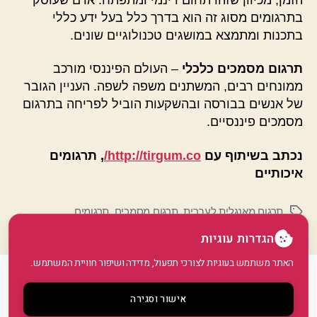
בתרגומים מסוג זה הוא בדרך כלל בעל ידע כללי
בתכנות ומתמצא במושגים טכנולוגיים שונים.
תרגום מסמכים כלכלי
– העולם הפיננסי מורכב
ממונחים רבים, המשתנים משפה לשפה. העניין הגובר
של אנשים בבורסה ובהשקעות הוביל לפריחה בתרגום
מסמכים פיננסיים.
נכתב בשיתוף עם
http://tirgum.co/
, תרגומים
איכותיים
תרגום מאנגלית לעברית
,
תרגום מסמכים
,
תרגומים
תגיות
הגדרות עוגיות
האתר משתמש בעוגיות לצורכי תפעול, מדידה ושיפור חוויית המשתמש.
© 2026
GoArticle
למעלה
↑
אישור וסגירה
מדיניות פרטיות
•
הצהרת נגישות