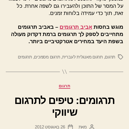
על המסר של התוכן ולהעבירו גם לשפה אחרת. כל
זאת, תוך כדי עמידה בלוחות זמנים.
מוגש בחסות
אביב תרגומים
– באביב תרגומים
מתחייבים לספק לך תרגומים ברמת דקדוק מעולה
בשפת היעד במחירים אטרקטיביים ביותר.
תרגום
,
תרגום מאנגלית לעברית
,
תרגום מסמכים
,
תרגומים
תגיות
קטגוריות
תרגום
תרגומים: טיפים לתרגום
שיווקי
מאת
26 באוגוסט 2012
המחבר
תאריך