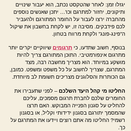
יגזלו זמן: לאחר שהטקסט נכתב, הוא יעבור שינויים
ותיקונים, יחזור למתרגם וכו'… יתכן שאנשים נוספים
מהחברה ירצו לעבור על החומר המתורגם ולהעביר
לכם פידבקים. מסיבה זו, יש לקחת בחשבון את שיקול
ה"פינג-פונג" ולקחת מרווח בטחון.
בנוסף, חשוב שתדעו, כי
תרגומים
שיווקיים יקרים יותר
מתרגום אינפורמטיבי. התוכן המתורגם צריך להיות
מושקע במיוחד. הוא מצריך מחשבה רבה, מצד
המתרגם, שצריך לחשוב על כל משפט ומשפט. כמובן,
גם הכותרות והסלוגנים מצריכים תשומת לב מיוחדת.
החליטו מי קהל היעד השלכם
– לפני שתעבירו את
החומרים שלכם לחברת תרגום מסמכים, עליכם
להחליט על סגנון הפנייה המבוקש. האם תרצו
שהמסמך יתורגם בסגנון ידידותי וקליל, או בסגנון
רשמי? החליטו מה אתם רוצים ויידעו את המתרגם על
כך.