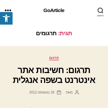
GoArticle
פתח סרגל נגישות
חיפוש
תפריט
תגית:
תרגומים
קטגוריות
תרגום
תרגום: חשיבות אתר
אינטרנט בשפה אנגלית
מאת
26 באוגוסט 2012
המחבר
תאריך
הפוסט
פוסט