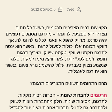
מאת
6 באוגוסט 2012
המחבר
תאריך
הפוסט
פוסט
מקצועות רבים מצריכים תרגומים, כאשר כל תחום
מצריך ידע ספציפי. לדוגמה – מתרגם מסמכים רפואיים
יהיה פדנט, מדויק להפליא ונאמן לכל מילה ומילה. אך
דווקא תכונות אלו יכולות לפעול לרעתו, כאשר הוא ינסה
לתרגם טקסט שיווקי. טקסט שיווקי מצריך תרגום
חופשי ו"מפולפל" יותר, לאו דווקא נאמן למקור. סלוגן
שנשמע מצוין בעברית, עלול להישמע נורא ואיום ,כאשר
הוא יתורגם לאנגלית.
מהם התחומים השונים המצריכים תרגום?
תרגומים
לחברות שונות
– חברות רבות נזקקות
לתרגום, מסיבות שונות. חלק מהחברות רוצות לשווק
ולהתרחב גם לחו"ל. חברות אחרות מעוניינות להגדיל