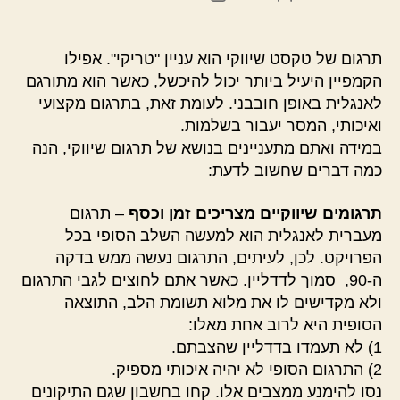
הפוסט
פוסט
תרגום של טקסט שיווקי הוא עניין "טריקי". אפילו
הקמפיין היעיל ביותר יכול להיכשל, כאשר הוא מתורגם
לאנגלית באופן חובבני. לעומת זאת, בתרגום מקצועי
ואיכותי, המסר יעבור בשלמות.
במידה ואתם מתעניינים בנושא של תרגום שיווקי, הנה
כמה דברים שחשוב לדעת:
תרגומים שיווקיים מצריכים זמן וכסף
– תרגום
מעברית לאנגלית הוא למעשה השלב הסופי בכל
הפרויקט. לכן, לעיתים, התרגום נעשה ממש בדקה
ה-90, סמוך לדדליין. כאשר אתם לחוצים לגבי התרגום
ולא מקדישים לו את מלוא תשומת הלב, התוצאה
הסופית היא לרוב אחת מאלו:
1) לא תעמדו בדדליין שהצבתם.
2) התרגום הסופי לא יהיה איכותי מספיק.
נסו להימנע ממצבים אלו. קחו בחשבון שגם התיקונים