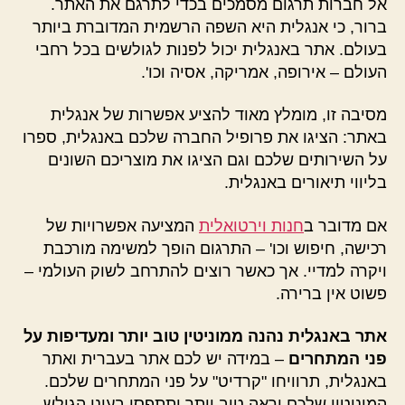
אל חברות תרגום מסמכים בכדי לתרגם את האתר.
ברור, כי אנגלית היא השפה הרשמית המדוברת ביותר
בעולם. אתר באנגלית יכול לפנות לגולשים בכל רחבי
העולם – אירופה, אמריקה, אסיה וכו'.
מסיבה זו, מומלץ מאוד להציע אפשרות של אנגלית
באתר: הציגו את פרופיל החברה שלכם באנגלית, ספרו
על השירותים שלכם וגם הציגו את מוצריכם השונים
בליווי תיאורים באנגלית.
אם מדובר ב
חנות וירטואלית
המציעה אפשרויות של
רכישה, חיפוש וכו' – התרגום הופך למשימה מורכבת
ויקרה למדיי. אך כאשר רוצים להתרחב לשוק העולמי –
פשוט אין ברירה.
אתר באנגלית נהנה ממוניטין טוב יותר ומעדיפות על
פני המתחרים
– במידה יש לכם אתר בעברית ואתר
באנגלית, תרוויחו "קרדיט" על פני המתחרים שלכם.
המוניטין שלכם יראה טוב יותר ותתפסו בעיני הגולש