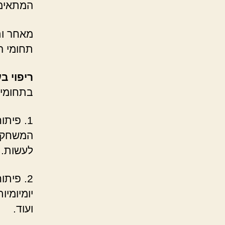
המתאימה
מאחר ות
תחומי ה
ריפוי ב
בתחומים
1. פית
המשחק ש
לעשות.
2. פית
יומיומי
ועוד.