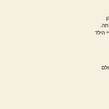
ן
תה.
 הילד
לם