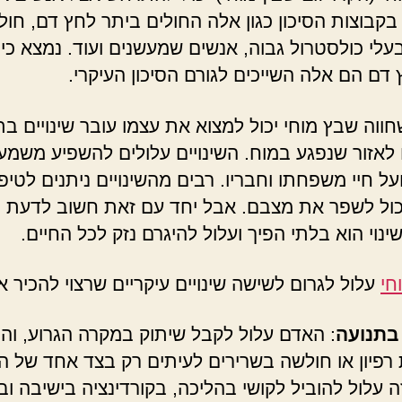
בקבוצות הסיכון כגון אלה החולים ביתר לחץ דם, חולי
עלי כולסטרול גבוה, אנשים שמעשנים ועוד. נמצא כי 
 דם הם אלה השייכים לגורם הסיכון העיקרי.
ווה שבץ מוחי יכול למצוא את עצמו עובר שינויים בת
אזור שנפגע במוח. השינויים עלולים להשפיע משמע
ועל חיי משפחתו וחבריו. רבים מהשינויים ניתנים לטיפ
כול לשפר את מצבם. אבל יחד עם זאת חשוב לדעת כ
ינוי הוא בלתי הפיך ועלול להיגרם נזק לכל החיים.
חי
עלול לגרום לשישה שינויים עיקריים שרצוי להכיר א
 בתנועה
: האדם עלול לקבל שיתוק במקרה הגרוע, והוא
 רפיון או חולשה בשרירים לעיתים רק בצד אחד של הג
ה עלול להוביל לקושי בהליכה, בקורדינציה בישיבה וב