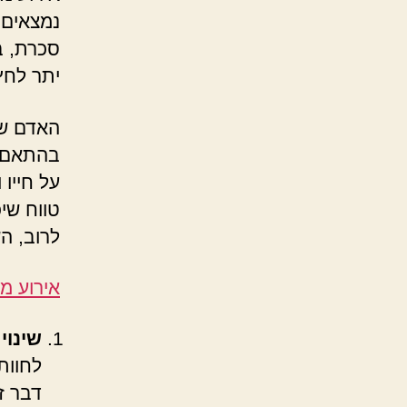
נמצאים 
סכרת, ב
יתר לחץ
האדם שח
בהתאם ל
על חייו 
טווח שי
לרוב, הש
אירוע מו
שינוי
לחוות
דבר ז