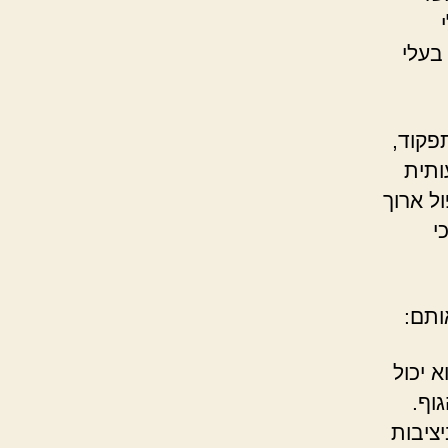
בעלי
פקוד,
ותית
ול ארוך
י
ותם:
 יכול
וף.
יציבות