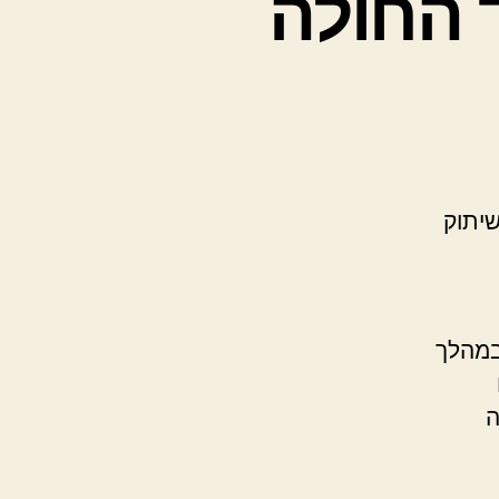
ד החולה
המוחין. שיתוק
במהלך
ה