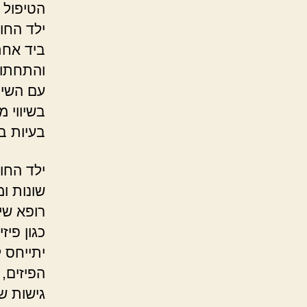
הטיפול ב
ילד החו
ביד אחת
והתחתונ
עם השית
בשיווי 
בעיות ב
ילד הח
שונות ומ
רופא שינ
כגון פיז
יתייחס 
הפיזים,
גישות ש