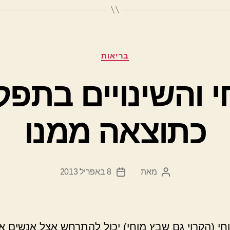
קטגוריות
בריאות
י והשינויים בתפ
כתוצאה ממנו
מאת
8 באפריל 2013
המחבר
תאריך
הפוסט
פוסט
וחי (הקרוי גם שבץ מוחי) יכול להתרחש אצל אנשים א