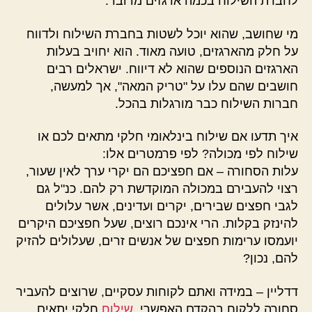
לחברת השילוח בכמה ארגזים מדובר.
מי שחושב, שהוא יוכל לשטות בחברת השילוח ולדווח
על חלק מהארגזים, טועה מאוד. הוא יחויב בעלות
הארגזים הנוספים שהוא לא דיווח. ישראלים רבים
חושבים שהם עלו על "טריק המאה", אך למעשה,
חברות השילוח כבר מורגלות בהכל.
איך תדעו אם שילוח בינלאומי חלקי מתאים לכם או
שילוח לפי מכולה? לפי פרמטרים אלו:
עלות הסחורה – אם חפציכם הם יקרי ערך לאין שעור,
רצוי להעבירם במכולה המוקדשת רק להם. כנ"ל גם
לגבי חפצים שבירים, יקרים ועדינים, אשר עלולים
להינזק בקלות. הרי אינכם רוצים, שעל חפציכם היקרים
יועמסו ערימות חפצים של אנשים זרים, שעלולים להזיק
להם, נכון?
דדליין – במידה ואתם לקוחות עסקיים, שרוצים להעביר
סחורה ללקוח בהקדם האפשרי,
שילוח
חלקי יתאים