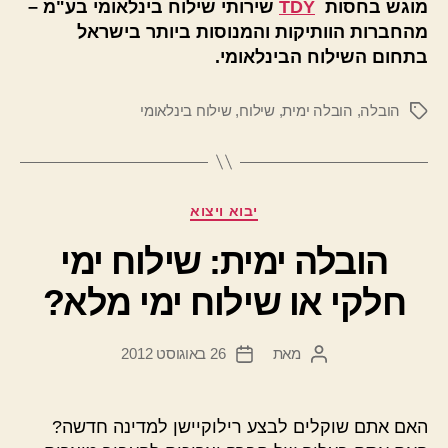
מוגש בחסות
TDY
שירותי שילוח בינלאומי בע"מ –
מהחברות הוותיקות והמנוסות ביותר בישראל
בתחום השילוח הבינלאומי.
הובלה
,
הובלה ימית
,
שילוח
,
שילוח בינלאומי
תגיות
קטגוריות
יבוא ויצוא
הובלה ימית: שילוח ימי
חלקי או שילוח ימי מלא?
מאת
26 באוגוסט 2012
המחבר
תאריך
הפוסט
פוסט
האם אתם שוקלים לבצע רילוקיישן למדינה חדשה?