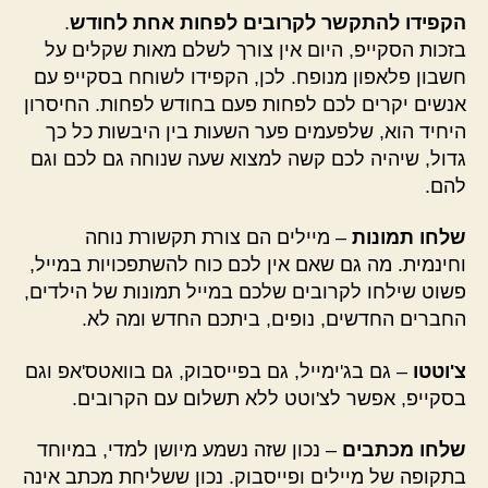
הקפידו להתקשר לקרובים לפחות אחת לחודש
.
בזכות הסקייפ, היום אין צורך לשלם מאות שקלים על
חשבון פלאפון מנופח. לכן, הקפידו לשוחח בסקייפ עם
אנשים יקרים לכם לפחות פעם בחודש לפחות. החיסרון
היחיד הוא, שלפעמים פער השעות בין היבשות כל כך
גדול, שיהיה לכם קשה למצוא שעה שנוחה גם לכם וגם
להם.
שלחו תמונות
– מיילים הם צורת תקשורת נוחה
וחינמית. מה גם שאם אין לכם כוח להשתפכויות במייל,
פשוט שילחו לקרובים שלכם במייל תמונות של הילדים,
החברים החדשים, נופים, ביתכם החדש ומה לא.
צ'וטטו
– גם בג'ימייל, גם בפייסבוק, גם בוואטס'אפ וגם
בסקייפ, אפשר לצ'וטט ללא תשלום עם הקרובים.
שלחו מכתבים
– נכון שזה נשמע מיושן למדי, במיוחד
בתקופה של מיילים ופייסבוק. נכון ששליחת מכתב אינה