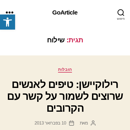
GoArticle
פתח סרגל נגישות
חיפוש
תפריט
תגית:
שילוח
קטגוריות
הובלות
רילוקיישן: טיפים לאנשים
שרוצים לשמור על קשר עם
הקרובים
מאת
10 בפברואר 2013
המחבר
תאריך
הפוסט
פוסט