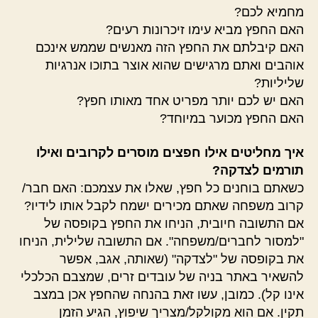
מחמיא לכם?
האם החפץ מביא עימו זיכרונות רעים?
האם קיבלתם את החפץ הזה מאנשים שממש אינכם
אוהבים ואתם מרגישים שהוא אוצר בתוכו אנרגיות
שליליות?
האם יש לכם יותר מפריט אחד מאותו חפץ?
האם החפץ מכוער במיוחד?
איך מחליטים אילו חפצים מוסרים לקרובים ואילו
תורמים לצדקה?
כשאתם בוחנים כל חפץ, שאלו את עצמכם: האם חבר/
קרוב משפחה שאתם מכירים ישמח לקבל אותו לידיו?
אם התשובה חיובית, הניחו את החפץ בקופסה של
"למסור לחברים/משפחה". אם התשובה שלילית, הניחו
את בקופסה של "לצדקה" (שאותה, אגב, אפשר
להשאיר באתר בניה של עובדים זרים, שמצבם הכלכלי
אינו קל). כמובן, עשו זאת בהנחה שהחפץ אכן במצב
תקין. אם הוא מקולקל/מצריך שיפוץ, הגיע הזמן