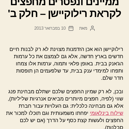
ממיינים ונפטרים מחפצים
לקראת רילוקיישן – חלק ב'
מאת
10 בפברואר 2013
המחבר
תאריך
הפוסט
פוסט
רילוקיישן הוא אכן הזדמנות מצוינת לא רק לבנות חיים
חדשים בארץ חדשה, אלא גם לצמצם את כל ערמות
הג'אנק בבית. באופן פלאי ותמוה, ערמות אלו צמחו
ותפחו למימדי ענק בבית, עד שלפעמים הן תופסות
חדר שלם.
ובכן, לא רק שמיון החפצים שלכם ישתלם מבחינת פנג
שווי (לפיה, חפצים מיותרים מביאים אנרגיות שליליות),
אלא גם מבחינה כלכלית: גם העלויות עבור חברת
שילוח בינלאומי
יפחתו משמעותית וגם תוכלו למכור את
החפצים ולעשות קצת כסף על הדרך (אם יש לכם
סבלנות).