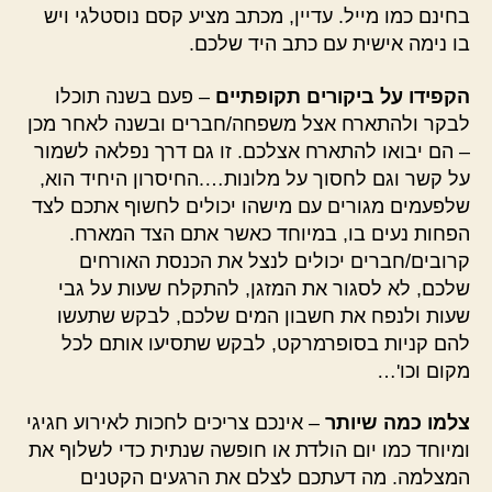
בחינם כמו מייל. עדיין, מכתב מציע קסם נוסטלגי ויש
בו נימה אישית עם כתב היד שלכם.
הקפידו על ביקורים תקופתיים
– פעם בשנה תוכלו
לבקר ולהתארח אצל משפחה/חברים ובשנה לאחר מכן
– הם יבואו להתארח אצלכם. זו גם דרך נפלאה לשמור
על קשר וגם לחסוך על מלונות….החיסרון היחיד הוא,
שלפעמים מגורים עם מישהו יכולים לחשוף אתכם לצד
הפחות נעים בו, במיוחד כאשר אתם הצד המארח.
קרובים/חברים יכולים לנצל את הכנסת האורחים
שלכם, לא לסגור את המזגן, להתקלח שעות על גבי
שעות ולנפח את חשבון המים שלכם, לבקש שתעשו
להם קניות בסופרמרקט, לבקש שתסיעו אותם לכל
מקום וכו'…
צלמו כמה שיותר
– אינכם צריכים לחכות לאירוע חגיגי
ומיוחד כמו יום הולדת או חופשה שנתית כדי לשלוף את
המצלמה. מה דעתכם לצלם את הרגעים הקטנים