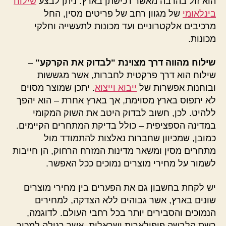
הוא זול בהרבה מאשר רכישתן בארץ. ניתן לבצע
שילוח
בינלאומי
של מגוון רחב של פריטים מסין, החל
מרכיבים אלקטרוניים ועד מכונות לתעשייה וחלקי
מכונות.
שילוח מהווה דרך מצוינת "לבדוק את הקרקע"
–
שילוח הוא דרך פרקטית לחברות, אשר מגששות
ובוחנות אפשרות של
ייבוא וייצוא
. יתכן שמוצר מסוים
לא יתפוס בארץ מסוימת, אך בארץ אחרת – הוא יהפך
ללהיט. לכן, חשוב לבדוק היטב את השוק המקומי
במדינה הספציפית – כולל בדיקת המתחרים הקיימים.
כמובן, שמכיוון שחברות נאלצות להתמודד מול
מתחרים מסין ומשאר מדינות המזרח הרחוק, הן חייבות
לשמור על מחירי מוצרים נמוכים ככל האפשר.
יש לקחת בחשבון גם את הפערים בין מחירי מוצרים
שונים בארץ, אשר גבוהים ללא הצדקה, למחירים
הנמוכים והסבירים יותר בכל רחבי העולם. לדוגמה,
רשת הלבשה פופולארית ישראלית, אשר רגילה למכור