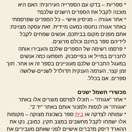
* ספריות – בדקו עם הספרייה העירונית: האם היא
מוכנה לקבל את הספרים הישנים שלכם?
* אתר אגורה – מניסיון אישי – כל הספרים שפרסמתי
באתר אגורה נחטפו כמעט מיידית. זאת עסקה מצוינת:
אתם מפנים מקום בביתכם, אנשים שמחים לקבל
לידיהם ספר בחינם וכולם מרוצים.
* פרסמו רשימה של הספרים שלכם והעבירו אותה
לחברים במייל או בפייסבוק. תופתעו כמה אנשים
במעגל החברים שלכם מעוניינים בספר זה או אחר. תוך
זמן קצר, הערמה הענקית תדולדל לשניים-שלושה
ספרים, אם בכלל.
מכשירי חשמל ישנים
* אתר "אגורה" – תוכלו לפרסם מוצרים אלו באתר
"אגורה" או לנסות ולמכור אותם באתר "יד 2".
* עמותה לצדקה או
בית
ספר בשכונת מצוקה – מקומות
אלו ישמחו לקבל מחשבים במצב תקין. כמובן, נקו את
ההארד דיסק מדברים אישיים לפני שאתם מעבירים את