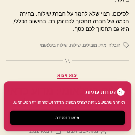
לסיכום, רצוי שלא להמר על חברת שילוח. בחירה
חכמה של חברה תחסוך לכם זמן רב. בחישוב הכללי,
היא גם תחסוך לכם כסף.
הובלה ימית
,
מובילים
,
שילוח
,
שילוח בינלאומי
תגיות
קטגוריות
יבוא ויצוא
שילוח בינלאומי: מדוע כדאי
הגדרות עוגיות
לקחת שירות של עמילות
האתר משתמש בעוגיות לצורכי תפעול, מדידה ושיפור חוויית המשתמש.
מכס
אישור וסגירה
מאת
אביב יועצים
7 במאי 2012
המחבר
תאריך