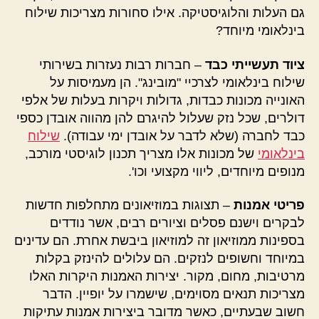
גם העלות והלוגיסטיקה. אילו סחורות מצריכות שילוח
בינלאומי מיוחד?
ציוד תעשייתי כבד
– חברות רבות נעזרות בשירותי
שילוח בינלאומי לצרכיי "מובינג". הן מעמיסות על
האונייה מכונות כבדות, גדולות ויקרות בעלות של אלפי
דולרים, שכל נזק שעלול להיגרם להן מהווה אובדן כספי
כבד לחברה (שלא לדבר על אובדן ימי עבודה).
שילוח
בינלאומי
של מכונות אלו מצריך תכנון לוגיסטי מורכב,
מנופים מיוחדים, ליווי מקצועי וכו'.
פריטי אמנות
– תצוגות במוזיאונים מתחלפות חדשות
לבקרים וישנם פסלים וציורים רבים, אשר נודדים
בספינות ממוזיאון זה למוזיאון ביבשת אחרת. הם עדינים
במיוחד וחשופים לנזקים. הם עלולים להינזק בקלות
מרטיבות, מחום, מקור. יצירות האמנות היקרות האלו
מצריכות תנאים מסוימים, שישמרו על יופיין. הדבר
חשוב שבעתיים, כאשר מדובר ביצירות אמנות עתיקות