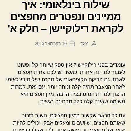
שילוח בינלאומי: איך
ממיינים ונפטרים מחפצים
לקראת רילוקיישן – חלק א'
מאת
10 בפברואר 2013
המחבר
תאריך
הפוסט
פוסט
עומדים בפני רילוקיישן? אין ספק שיותר קל ופשוט
לעבור למדינה אחרת, כאשר יש לכם פחות חפצים
לארוז. גם פריקת הקופסאות של חברת שילוח בינלאומי
לאחר המעבר תהיה קלה ונוחה יותר. עם זאת, למרות
הרצון ולמרות המוטיבציה הרבה, מיון חפצים היא
משימה שאינה קלה כלל מבחינה רגשית.
עם כל הכאב שקשור במיון חפציכם, חשוב לזכור
שאותם חפצים, שיושבים ומעלים אבק, יכולים להיות
אוצר של ממש עבור מישהו אחר. לכן, שקלו ברצינות