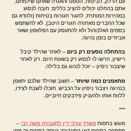
עם הדלק, הביטוח, הטסט והאגרה שאתם שילמתם,
אתם בהחלט יכולים להציב כללים: חובה לנסוע
במהירות המותרת, לחגור חגורות בטיחות (ולוודא גם
שכל החברים מאחורה חגורים היטב), לא להשתמש
בסמים ו/אלכוהול ולא להתעסק עם הפלאפון ושאר
אביזרים בזמן נהיגה.
בהתחלה נוסעים רק ביום
– לאחר שהילד קיבל
רישיון, הרשו לו לנסוע רק בשעות היום. רק לאחר
שיצבור ניסיון – יוכל לנהוג גם בלילה.
מתאמנים כמה שיותר
– חשוב שהילד שלכם יתאמן
בנהיגה ויצבור ניסיון על הכביש. תוכלו לשבת לצידו,
ללוות אותו ולהעניק פידבקים חיוביים.
***
מוגש בחסות
משרד עורכי דין לתעבורה משה רבי
–
מתמחה בתחום דיני התעבורה ועוסק בתחום זה מזה