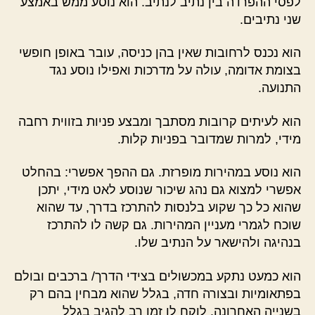
לפסי ההפרדה בין נתיב לנתיב. הוא נוסע ממש באמצע
שני נתיבים.
הוא נכנס לרחובות שאין בהן כניסה, עובר באופן חופשי
בצומת אדומה, עולה על מדרכות ואפילו נוסע נגד
התנועה.
הוא לעיתים קרובות מסתבך ומבצע פניות בזווית רחבה
מידי, למרות שמדובר בפניות קלות.
הוא נוסע במהירות מופרזת. גם ההפך אפשרי: בהחלט
אפשרי למצוא גם נהג שיכור שנוסע לאט מידי, יתכן
שהוא כל כך שקוע בלנסות להתרכז בדרך, עד שהוא
שוכח לגמרי מעניין המהירות. גם קשה לו להתרכז
בנהיגה ולהישאר על הנתיב שלו.
הוא כמעט נתקע במכשולים בצידי הדרך/ ברכבים ובולם
בפתאומיות ובצורה חדה, בגלל שהוא מבחין בהם רק
בשנייה האחרונה. לוקח לו זמן רב להגיב בגלל