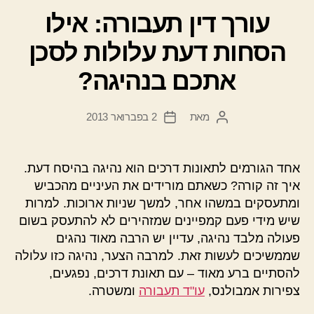
עורך דין תעבורה: אילו
הסחות דעת עלולות לסכן
אתכם בנהיגה?
מאת
2 בפברואר 2013
המחבר
תאריך
הפוסט
פוסט
אחד הגורמים לתאונות דרכים הוא נהיגה בהיסח דעת.
איך זה קורה? כשאתם מורידים את העיניים מהכביש
ומתעסקים במשהו אחר, למשך שניות ארוכות. למרות
שיש מידי פעם קמפיינים שמזהירים לא להתעסק בשום
פעולה מלבד נהיגה, עדיין יש הרבה מאוד נהגים
שממשיכים לעשות זאת. למרבה הצער, נהיגה כזו עלולה
להסתיים ברע מאוד – עם תאונת דרכים, נפגעים,
צפירות אמבולנס,
עו"ד תעבורה
ומשטרה.