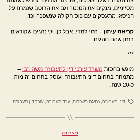
את האריזה שלו, אוכלים, שותים, אורזים מחדש כשאתם
מסיימים, מנקים את הסנטר וגם את הרוטב שנמרח על
הכיסא, מתעסקים עם כוס הקולה שנשפכה וכו'.
קריאת עיתון
– הזוי למדי, אבל כן, יש נהגים שקוראים
בזמן שהם נוהגים.
***
מוגש בחסות
משרד עורכי דין לתעבורה משה רבי
–
מתמחה בתחום דיני התעבורה ועוסק בתחום זה מזה
כ-20 שנה.
דיני תעבורה
,
נהיגה בשכרות
,
עו"ד תעבורה
,
עורך דין תעבורה
תגיות
קטגוריות
תעבורה