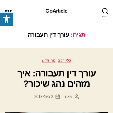
GoArticle
פתח סרגל נגישות
חיפוש
תפריט
תגית:
עורך דין תעבורה
קטגוריות
כלי רכב
מה חדש
עורך דין תעבורה: איך
מזהים נהג שיכור?
מאת
2 ביולי 2013
המחבר
תאריך
הפוסט
פוסט