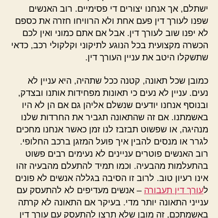
ישתלם, אך אנחנו יצורים די פסימיים. רוב האנשים
שפנו לעורך דין פעם אחת ולא הרוויחו חזרה את כספם
לא יפנו שוב לעורך דין. אבל אם אתם כמוני ואין לכם
הכשרה מקצועית בכל הנוגע לתיקוני וקלקולי רכב, כדאי
שתשקלו היטב את עניין העורך דין.
כמובן שכל תאונה, קטנה ככל שתהיה, היא עניין לא
נעים. עניין לא נעים כי תאונות מפחידות אותנו ובצדק,
ובנוסף אנחנו יודעים שנשלם אליהן גם אם הן לא היו
באשמתנו. אם זה שהתאונה תגביר את החרדות שלנו
מנהיגה, או שפשוט תבזבז לנו זמן כאשר אנחנו מחכים
לגרר או מנסים להבין איך פועל המזגן ברכב החלופי.
רוב האנשים פוטרים עניינים לא נעימים רבים פשוט
בהתעלמות מהבעיה. וכמו תמיד להתעלם מהבעיה זהו
אינו רעיון טוב. לרוב זו הסיבה בגללה אנשים לא פונים
ל
עורך דין תעבורה
– אנשים מעדיפים לא להתעסק עם
ענייני התאונה יותר מדי. בעיקר אם התאונה לא קרתה
באשמתכם, זה מובן שלא תרצו להתעסק עם עורך דין