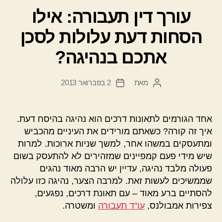
עורך דין תעבורה: אילו
הסחות דעת עלולות לסכן
אתכם בנהיגה?
מאת
2 בפברואר 2013
המחבר
תאריך
הפוסט
פוסט
אחד הגורמים לתאונות דרכים הוא נהיגה בהיסח דעת.
איך זה קורה? כשאתם מורידים את העיניים מהכביש
ומתעסקים במשהו אחר, למשך שניות ארוכות. למרות
שיש מידי פעם קמפיינים שמזהירים לא להתעסק בשום
פעולה מלבד נהיגה, עדיין יש הרבה מאוד נהגים
שממשיכים לעשות זאת. למרבה הצער, נהיגה כזו עלולה
להסתיים ברע מאוד – עם תאונת דרכים, נפגעים,
צפירות אמבולנס,
עו"ד תעבורה
ומשטרה.