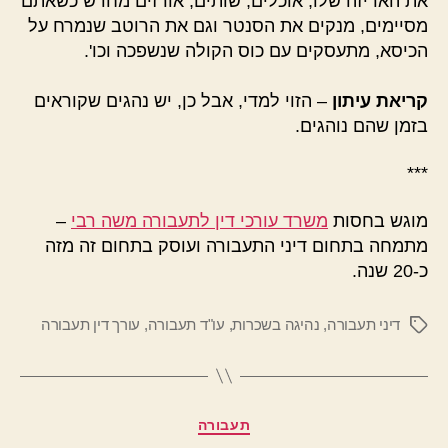
את האריזה שלו, אוכלים, שותים, אורזים מחדש כשאתם
מסיימים, מנקים את הסנטר וגם את הרוטב שנמרח על
הכיסא, מתעסקים עם כוס הקולה שנשפכה וכו'.
קריאת עיתון
– הזוי למדי, אבל כן, יש נהגים שקוראים
בזמן שהם נוהגים.
***
מוגש בחסות
משרד עורכי דין לתעבורה משה רבי
–
מתמחה בתחום דיני התעבורה ועוסק בתחום זה מזה
כ-20 שנה.
דיני תעבורה
,
נהיגה בשכרות
,
עו"ד תעבורה
,
עורך דין תעבורה
תגיות
קטגוריות
תעבורה