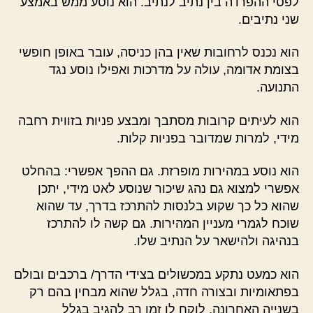
לפסי ההפרדה בין נתיב לנתיב. הוא נוסע ממש באמצע
שני נתיבים.
הוא נכנס לרחובות שאין בהן כניסה, עובר באופן חופשי
בצומת אדומה, עולה על מדרכות ואפילו נוסע נגד
התנועה.
הוא לעיתים קרובות מסתבך ומבצע פניות בזווית רחבה
מידי, למרות שמדובר בפניות קלות.
הוא נוסע במהירות מופרזת. גם ההפך אפשרי: בהחלט
אפשרי למצוא גם נהג שיכור שנוסע לאט מידי, יתכן
שהוא כל כך שקוע בלנסות להתרכז בדרך, עד שהוא
שוכח לגמרי מעניין המהירות. גם קשה לו להתרכז
בנהיגה ולהישאר על הנתיב שלו.
הוא כמעט נתקע במכשולים בצידי הדרך/ ברכבים ובולם
בפתאומיות ובצורה חדה, בגלל שהוא מבחין בהם רק
בשנייה האחרונה. לוקח לו זמן רב להגיב בגלל