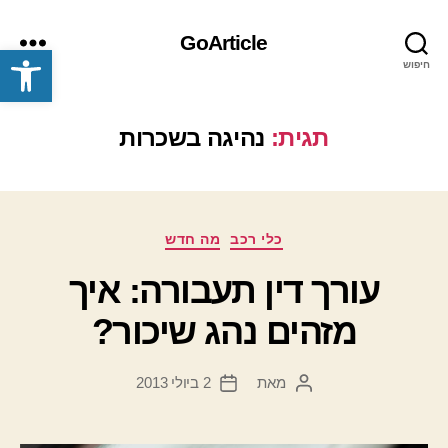
GoArticle
פתח סרגל נגישות
חיפוש
תפריט
תגית:
נהיגה בשכרות
קטגוריות
כלי רכב
מה חדש
עורך דין תעבורה: איך
מזהים נהג שיכור?
מאת
2 ביולי 2013
המחבר
תאריך
הפוסט
פוסט