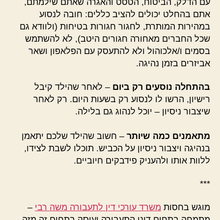
עם הדלק, הביטוח, הטסט והאגרה שאתם שילמתם,
אתם בהחלט יכולים להציב כללים: חובה לנסוע
במהירות המותרת, לחגור חגורות בטיחות (ולוודא גם
שכל החברים מאחורה חגורים היטב), לא להשתמש
בסמים ו/אלכוהול ולא להתעסק עם הפלאפון ושאר
אביזרים בזמן נהיגה.
בהתחלה נוסעים רק ביום
– לאחר שהילד קיבל
רישיון, הרשו לו לנסוע רק בשעות היום. רק לאחר
שיצבור ניסיון – יוכל לנהוג גם בלילה.
מתאמנים כמה שיותר
– חשוב שהילד שלכם יתאמן
בנהיגה ויצבור ניסיון על הכביש. תוכלו לשבת לצידו,
ללוות אותו ולהעניק פידבקים חיוביים.
***
מוגש בחסות
משרד עורכי דין לתעבורה משה רבי
–
מתמחה בתחום דיני התעבורה ועוסק בתחום זה מזה