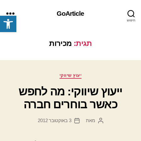
GoArticle
פתח סרגל נגישות
חיפוש
תפריט
תגית:
מכירות
קטגוריות
יעוץ שיווקי
ייעוץ שיווקי: מה לחפש
כאשר בוחרים חברה
מאת
3 באוקטובר 2012
המחבר
תאריך
הפוסט
פוסט