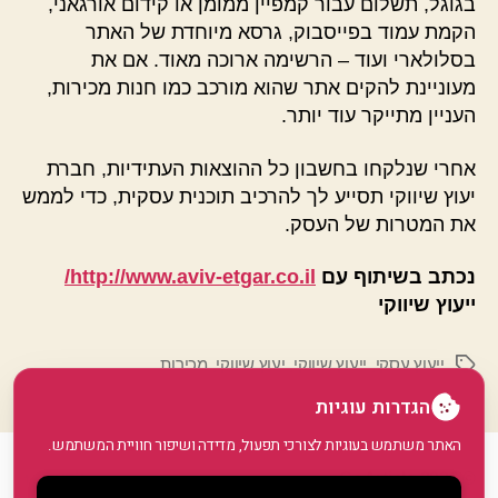
בגוגל, תשלום עבור קמפיין ממומן או קידום אורגאני,
הקמת עמוד בפייסבוק, גרסא מיוחדת של האתר
בסלולארי ועוד – הרשימה ארוכה מאוד. אם את
מעוניינת להקים אתר שהוא מורכב כמו חנות מכירות,
העניין מתייקר עוד יותר.
אחרי שנלקחו בחשבון כל ההוצאות העתידיות, חברת
יעוץ שיווקי תסייע לך להרכיב תוכנית עסקית, כדי לממש
את המטרות של העסק.
נכתב בשיתוף עם
http://www.aviv-etgar.co.il/
ייעוץ שיווקי
ייעוץ עסקי
,
ייעוץ שיווקי
,
יעוץ שיווקי
,
מכירות
תגיות
הגדרות עוגיות
האתר משתמש בעוגיות לצורכי תפעול, מדידה ושיפור חוויית המשתמש.
© 2026
GoArticle
למעלה
↑