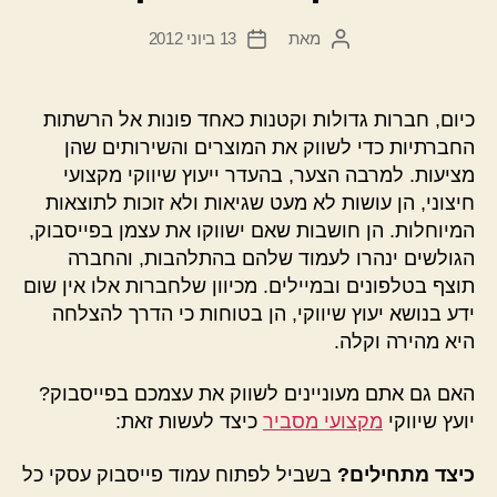
מאת
13 ביוני 2012
המחבר
תאריך
הפוסט
פוסט
כיום, חברות גדולות וקטנות כאחד פונות אל הרשתות
החברתיות כדי לשווק את המוצרים והשירותים שהן
מציעות. למרבה הצער, בהעדר ייעוץ שיווקי מקצועי
חיצוני, הן עושות לא מעט שגיאות ולא זוכות לתוצאות
המיוחלות. הן חושבות שאם ישווקו את עצמן בפייסבוק,
הגולשים ינהרו לעמוד שלהם בהתלהבות, והחברה
תוצף בטלפונים ובמיילים. מכיוון שלחברות אלו אין שום
ידע בנושא יעוץ שיווקי, הן בטוחות כי הדרך להצלחה
היא מהירה וקלה.
האם גם אתם מעוניינים לשווק את עצמכם בפייסבוק?
יועץ שיווקי
מקצועי מסביר
כיצד לעשות זאת:
כיצד מתחילים?
בשביל לפתוח עמוד פייסבוק עסקי כל