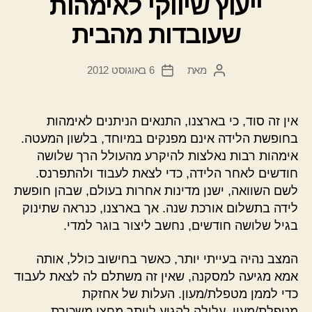
ייעוץ שיווקי לאימהות
שעובדות מהבית
מאת
6 באוגוסט 2012
המחבר
תאריך
הפוסט
פוסט
אין זה סוד, כי בארצנו, התנאים הניתנים לאימהות
בחופשת הלידה אינם מפנקים במיוחד, בלשון המעטה.
אימהות רבות נאלצות להיקרע מהעולל הרך שלושה
חודשים לאחר הלידה, כדי לצאת לעבוד ולהתפרנס.
לשם השוואה, ישנן מדינות אחרות בעולם, שבהן חופשת
לידה בתשלום אורכת שנה. אך בארצנו, כנראה שתינוק
בגיל שלושה חודשים, נחשב ליצור בוגר למדי.
המצב נהיה בעייתי יותר, כאשר בחישוב כולל, אותה
אמא מגיעה למסקנה, שאין זה משתלם לה לצאת לעבוד
כדי לממן מטפלת/מעון. העלות של אחזקת
מטפלת/מעון, עלולה להגיע ליותר מחצי משכורת.