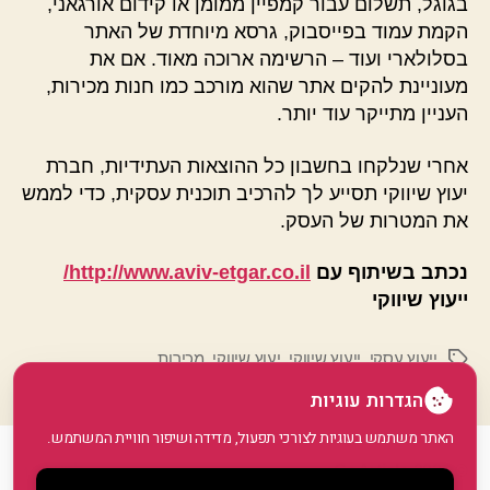
בגוגל, תשלום עבור קמפיין ממומן או קידום אורגאני,
הקמת עמוד בפייסבוק, גרסא מיוחדת של האתר
בסלולארי ועוד – הרשימה ארוכה מאוד. אם את
מעוניינת להקים אתר שהוא מורכב כמו חנות מכירות,
העניין מתייקר עוד יותר.
אחרי שנלקחו בחשבון כל ההוצאות העתידיות, חברת
יעוץ שיווקי תסייע לך להרכיב תוכנית עסקית, כדי לממש
את המטרות של העסק.
נכתב בשיתוף עם
http://www.aviv-etgar.co.il/
ייעוץ שיווקי
ייעוץ עסקי
,
ייעוץ שיווקי
,
יעוץ שיווקי
,
מכירות
תגיות
הגדרות עוגיות
האתר משתמש בעוגיות לצורכי תפעול, מדידה ושיפור חוויית המשתמש.
© 2026
GoArticle
למעלה
↑