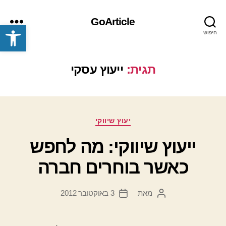
GoArticle
פתח סרגל נגישות
חיפוש
תפריט
תגית:
ייעוץ עסקי
קטגוריות
יעוץ שיווקי
ייעוץ שיווקי: מה לחפש
כאשר בוחרים חברה
מאת
3 באוקטובר 2012
המחבר
תאריך
הפוסט
פוסט