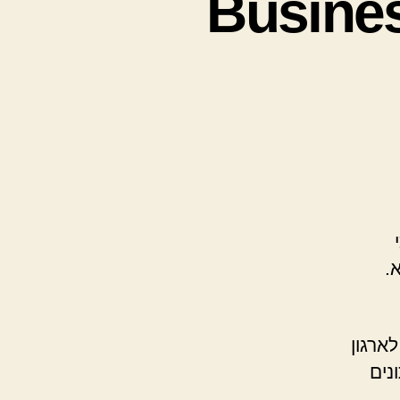
Business I
כי
.
ארגון
נים