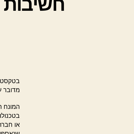
מדובר ע
המונח ה
בטכנולו
או חברה
שנאספו 