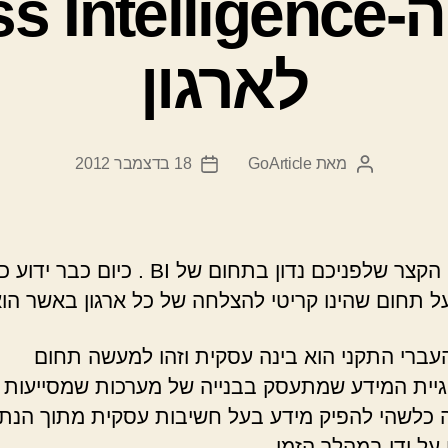
חשיבות ה-ntelligence
לארגון
מאת
GoArticle
18 בדצמבר 2012
המחבר
תאריך
הפוסט
פוסט
בטקסט הקצר שלפניכם נדון בתחום של BI . כיום כבר ידוע 
ל תחום שהינו קריטי להצלחה של כל ארגון באשר הוא
עברי התקני הוא בינה עסקית וזהו למעשה תחום
גיית המידע שמתעסק בבנייה של מערכות שמסייעות ל
 כלשהי להפיק מידע בעל חשיבות עסקית מתוך הנתו
על ידו במהלך הזמן.