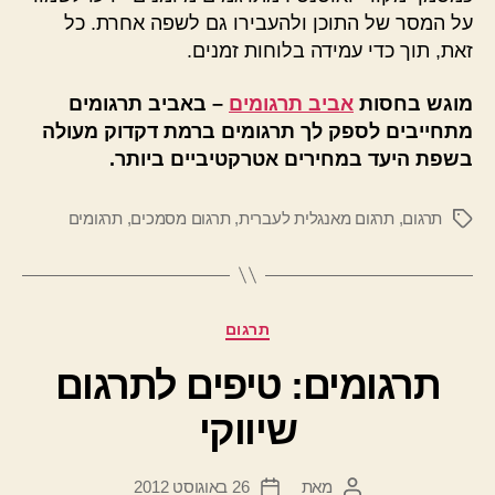
על המסר של התוכן ולהעבירו גם לשפה אחרת. כל
זאת, תוך כדי עמידה בלוחות זמנים.
מוגש בחסות
אביב תרגומים
– באביב תרגומים
מתחייבים לספק לך תרגומים ברמת דקדוק מעולה
בשפת היעד במחירים אטרקטיביים ביותר.
תרגום
,
תרגום מאנגלית לעברית
,
תרגום מסמכים
,
תרגומים
תגיות
קטגוריות
תרגום
תרגומים: טיפים לתרגום
שיווקי
מאת
26 באוגוסט 2012
המחבר
תאריך