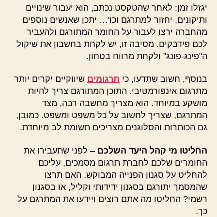
יגזלו זמן: לאחר שהטקסט נכתב, הוא יעבור שינויים
ותיקונים, יחזור למתרגם וכו'… יתכן שאנשים נוספים
מהחברה ירצו לעבור על החומר המתורגם ולהעביר
לכם פידבקים. מסיבה זו, יש לקחת בחשבון את שיקול
ה"פינג-פונג" ולקחת מרווח בטחון.
בנוסף, חשוב שתדעו, כי
תרגומים
שיווקיים יקרים יותר
מתרגום אינפורמטיבי. התוכן המתורגם צריך להיות
מושקע במיוחד. הוא מצריך מחשבה רבה, מצד
המתרגם, שצריך לחשוב על כל משפט ומשפט. כמובן,
גם הכותרות והסלוגנים מצריכים תשומת לב מיוחדת.
החליטו מי קהל היעד השלכם
– לפני שתעבירו את
החומרים שלכם לחברת תרגום מסמכים, עליכם
להחליט על סגנון הפנייה המבוקש. האם תרצו
שהמסמך יתורגם בסגנון ידידותי וקליל, או בסגנון
רשמי? החליטו מה אתם רוצים ויידעו את המתרגם על
כך.