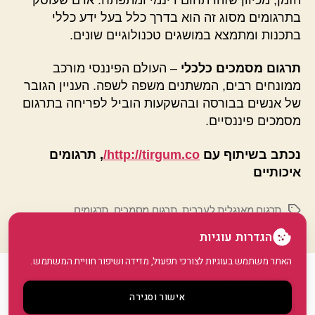
בתרגומים מסוג זה הוא בדרך כלל בעל ידע כללי
בתכנות ומתמצא במושגים טכנולוגיים שונים.
תרגום מסמכים כלכלי
– העולם הפיננסי מורכב
ממונחים רבים, המשתנים משפה לשפה. העניין הגובר
של אנשים בבורסה ובהשקעות הוביל לפריחה בתרגום
מסמכים פיננסיים.
נכתב בשיתוף עם
http://tirgum.co/
, תרגומים
איכותיים
תרגום מאנגלית לעברית
,
תרגום מסמכים
,
תרגומים
תגיות
הגדרות עוגיות
האתר משתמש בעוגיות לצורכי תפעול, מדידה ושיפור חוויית המשתמש.
© 2026
GoArticle
למעלה
↑
אישור וסגירה
מדיניות פרטיות
•
הצהרת נגישות