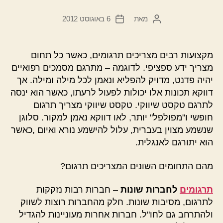
מאת
6 באוגוסט 2012
המחבר
תאריך
הפוסט
פוסט
מקצועות רבים מצריכים תרגומים, כאשר כל תחום
מצריך ידע ספציפי. לדוגמה – מתרגם מסמכים רפואיים
יהיה פדנט, מדויק להפליא ונאמן לכל מילה ומילה. אך
דווקא תכונות אלו יכולות לפעול לרעתו, כאשר הוא ינסה
לתרגם טקסט שיווקי. טקסט שיווקי מצריך תרגום
חופשי ו"מפולפל" יותר, לאו דווקא נאמן למקור. סלוגן
שנשמע מצוין בעברית, עלול להישמע נורא ואיום ,כאשר
הוא יתורגם לאנגלית.
מהם התחומים השונים המצריכים תרגום?
תרגומים
לחברות שונות
– חברות רבות נזקקות
לתרגום, מסיבות שונות. חלק מהחברות רוצות לשווק
ולהתרחב גם לחו"ל. חברות אחרות מעוניינות להגדיל