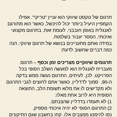
הפוסט
פוסט
תרגום של טקסט שיווקי הוא עניין "טריקי". אפילו
הקמפיין היעיל ביותר יכול להיכשל, כאשר הוא מתורגם
לאנגלית באופן חובבני. לעומת זאת, בתרגום מקצועי
ואיכותי, המסר יעבור בשלמות.
במידה ואתם מתעניינים בנושא של תרגום שיווקי, הנה
כמה דברים שחשוב לדעת:
תרגומים שיווקיים מצריכים זמן וכסף
– תרגום
מעברית לאנגלית הוא למעשה השלב הסופי בכל
הפרויקט. לכן, לעיתים, התרגום נעשה ממש בדקה
ה-90, סמוך לדדליין. כאשר אתם לחוצים לגבי התרגום
ולא מקדישים לו את מלוא תשומת הלב, התוצאה
הסופית היא לרוב אחת מאלו:
1) לא תעמדו בדדליין שהצבתם.
2) התרגום הסופי לא יהיה איכותי מספיק.
נסו להימנע ממצבים אלו. קחו בחשבון שגם התיקונים