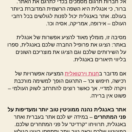
אל חברות תרגום מסמכים בכדי לתרגם את האתר.
ברור, כי אנגלית היא השפה הרשמית המדוברת ביותר
בעולם. אתר באנגלית יכול לפנות לגולשים בכל רחבי
העולם – אירופה, אמריקה, אסיה וכו'.
מסיבה זו, מומלץ מאוד להציע אפשרות של אנגלית
באתר: הציגו את פרופיל החברה שלכם באנגלית, ספרו
על השירותים שלכם וגם הציגו את מוצריכם השונים
בליווי תיאורים באנגלית.
אם מדובר ב
חנות וירטואלית
המציעה אפשרויות של
רכישה, חיפוש וכו' – התרגום הופך למשימה מורכבת
ויקרה למדיי. אך כאשר רוצים להתרחב לשוק העולמי –
פשוט אין ברירה.
אתר באנגלית נהנה ממוניטין טוב יותר ומעדיפות על
פני המתחרים
– במידה יש לכם אתר בעברית ואתר
באנגלית, תרוויחו "קרדיט" על פני המתחרים שלכם.
המוניטין שלכם יראה טוב יותר ותתפסו בעיני הגולש