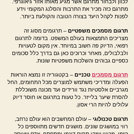
לכוון ולבחור מתרגם אשר מגיע מאותו אזור גיאוגרפי.
מתרגם כזה מכיר את התרבות והסלנג המקומי וידע
לפנות לקהל היעד בצורה הטובה והקולעת ביותר.
תרגום מסמכים משפטיים
– תרגומים מסוג זה
מצריכים התמצאות בעולם המשפט. בדומה לתרגום
רפואי, הדיוק פה חשוב במיוחד. אין מקום לטעויות
ולבלבולים, מאחר וכרוכים כאן גם בדרך כלל סכומים
כספיים גבוהים והשלכות משפטיות שונות.
תרגום מסמכים
טכניים
– בקטגוריה זו נמצא הוראות
הפעלה ומדריכי משתמש למוצרים מכל התחומים, החל
מגרביים אלסטיות נגד וורידים ועד מכונה משוכללת
להסרת שיער בלייזר. כל טעות בתרגום או חוסר דיוק
עלולים להיות הרי אסון.
תרגום טכנולוגי
– עולם המחשבים הוא עולם נרחב,
רווי במושגים שונים. מושגים חדשים מתווספים כל
הזמן, מכיוון שזהו תחום דינמי ומתפתח. אדם שעוסק