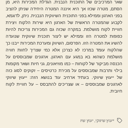
שאר המרכיבים של התוכנית הנבנית. הגדלת המכירות היא, מן
הסתם, מטרה שכזו אך היא איננה המטרה היחידה שניתן להציב
בפני הארגון וממילא בפני התוכנית השיווקית הנבנית. ניתן, לדוגמא,
לקבוע שהמטרה הראשית של הארגון היא שירות הלקוח ויצירת
חוויית לקוח מושלמת. במקרה שכזה גם המכירות צריכות להיות
כפופות למטרה הזו וממילא יש ליצור תוכנית שיווקית שנועדה
להשיג את המטרה הזו. הפרסום, השיווק ומערכת המכירות ייבנו כך
שהלקוח עומד במרכז לא כצרכן אלא כמי שצריך לחוות חוויה
מושלמת כשהוא בא במגע עם הארגון. ארגונים שמבוססים על
הכנסה מביקור של לקוחות – כמו מוזיאונים, גני חיות ושאר מקומות
בילוי ותרבות שמבוססים על מכירת כרטיסים – זקוקים לסוג כזה
של ייעוץ שיווקי. בעתיד ארחיב עוד בנושא הזה: ייעוץ שיווקי
לארגונים שמבוססים – או שצריכים להתבסס – על חוויית לקוח
חיובית.
ייעוץ שיווקי
,
יעוץ שיו
תגיות