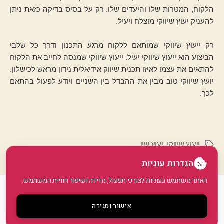
הלקוח, המטרות שלו והיעדים שלו. רק על בסיס בדיקה כזאת ניתן
להעניק יעוץ שיווקי מוצלח ויעיל.
רק ייעוץ שיווקי שמותאם ללקוח מרגע התכנון ודרך כל שלבי
הביצוע הוא ייעוץ שיווקי יעיל. ייעוץ שיווקי שמנסה לחייב את הלקוח
להתאים את עצמו לאיזו תכנית שיווק אידיאלית נידון מראש לכישלון.
יועץ שיווקי טוב מבין את ההבדל בין השניים ויודע לפעול בהתאם
לכך.
ייעוץ שיווקי
,
יעוץ שיו
תגיות
הגדרות עוגיות
האתר משתמש בעוגיות לצורכי תפעול, מדידה ושיפור חוויית המשתמש.
© 2026
GoArticle
למעלה
↑
אישור וסגירה
מדיניות פרטיות
•
הצהרת נגישות