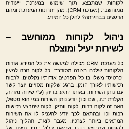
לקוחות שמתבצע תוך שימוש במערכת ייעודית
ממוחשבת (מערכת CRM). מהן יתרונות המערכת ומהם
הדגשים בבחירתה? להלן כל המידע.
ניהול לקוחות ממוחשב –
לשירות יעיל ומוצלח
כל מערכת CRM מכילה למעשה את כל המידע אודות
הלקוחות שלכם בצורה מסודרת. כל לקוח זוכה למעין
"כרטיס" משלו בו כל הפרטים אודותיו נקלטים, לרבות
רכישותיו לאורך הזמן. ברגע שלקוח מסויים יוצר קשר
עם נותן השירות, באותו הרגע בדיוק (ע"י שיחה מזוהה,
הקלדת ת.ז., שם וכו') יודע נותן השירות במי הוא מטפל,
האם זה לקוח רדום, לקוח וותיק, לקוח שמבצע רכישות
רבות וכו' ובהתאם לכך יודע להעניק לו את השירות
המתאים ביותר לצרכיו. מעבר לזאת, תהליך ניהול
לקוחות שמבוצע בדרך שכזאת יכלול תמיד תיעוד של