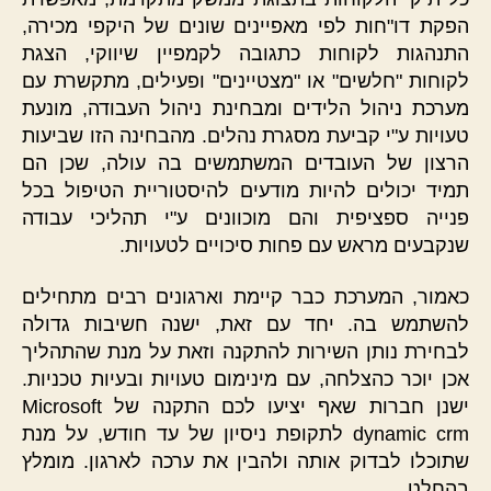
הפקת דו"חות לפי מאפיינים שונים של היקפי מכירה,
התנהגות לקוחות כתגובה לקמפיין שיווקי, הצגת
לקוחות "חלשים" או "מצטיינים" ופעילים, מתקשרת עם
מערכת ניהול הלידים ומבחינת ניהול העבודה, מונעת
טעויות ע"י קביעת מסגרת נהלים. מהבחינה הזו שביעות
הרצון של העובדים המשתמשים בה עולה, שכן הם
תמיד יכולים להיות מודעים להיסטוריית הטיפול בכל
פנייה ספציפית והם מוכוונים ע"י תהליכי עבודה
שנקבעים מראש עם פחות סיכויים לטעויות.
כאמור, המערכת כבר קיימת וארגונים רבים מתחילים
להשתמש בה. יחד עם זאת, ישנה חשיבות גדולה
לבחירת נותן השירות להתקנה וזאת על מנת שהתהליך
אכן יוכר כהצלחה, עם מינימום טעויות ובעיות טכניות.
ישנן חברות שאף יציעו לכם התקנה של Microsoft
dynamic crm לתקופת ניסיון של עד חודש, על מנת
שתוכלו לבדוק אותה ולהבין את ערכה לארגון. מומלץ
בהחלט.