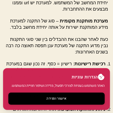
יחידת המחשב של המשתמש. למערכת יש url וממנו
מבצעים את ההתחברות.
מערכת מותקנת מקומית
– סוג של התקנה למערכת
מידע המותקנת ישירות על אותה יחידת מחשב בלבד.
כעת לאחר שהבנו את ההבדלים בין שני סוגי התקנות
נבין מדוע התקנה של מערכת ענן תפסה תאוצה כה רבה
בשנים האחרונות:
רכישת רישיונות
: רישיון = כסף. זה נכון שגם במערכת
ענן יש צורך ברכישת רשיון לכל משתמש, אבל לעיתים
הגדרות עוגיות
אין צורך במחלקה מסוימת שלכל העובדים יהיה רשיון
למערכת המידע. לעיתים שני עובדים יכולים לעבוד
האתר משתמש בעוגיות לצורכי תפעול, מדידה ושיפור חוויית המשתמש.
(לא במקביל) על אותו הרשיון (אם זה מתאים לצרכי
המערכת כמובן), דבר שכמעט בלתי אפשרי לעשות
אישור וסגירה
במידה והמערכת מותקנת מקומית.
ניהול ותחזוקת המערכת
: אחד היתרונות הגדולים