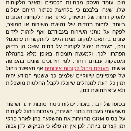
היכן עומד העסק מבחינת הכספים ומאגר הלקוחות
שלו. שערו בלבכם כי בלחיצת כפתור הייתם יכולים
להפיק דוחות של רכישות, לאתר את הלקוחות הטובים
ביותר, לזהות תנודות של נטישת השירות או המוצר,
לפקח על נותני השירות בעבודתם ואף לזהות לידים
שונים בהתאם למקום ממנו הגיעו להתקשרות עימכם?
ובכן, מערכות ניהול לקוחות על בסיס CRM הן בדיוק
הפתרון לכך, ולמעשה תומכות באופן מלא בהנהלה
ומספקות עבורם דוחות לפי חיתוכים שונים בהעדפה
אישית.
מערכת ניהול לקוחות איכותית
אף תאפשר ניהול
של קמפיינים שיווקיים שלמים כך ששטף המידע יהיה
זמין כל העת למנהלים שיוכלו לקבל החלטות מושכלות
ולא ע"פ תחושת בטן.
בסופו של דבר, בזכות יכולות ניטור טובות יותר ושיפור
משמעותי בעבודת נותני השירות, מערכות ניהול לקוחות
על בסיס CRM מחזירות את ההשקעה בהן לאחר פרקי
זמן קצרים ביותר. לכן אין זה פלא כי הביקוש להן גבוה