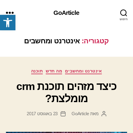
GoArticle
פתח סרגל נגישות
חיפוש
תפריט
קטגוריה:
אינטרנט ומחשבים
קטגוריות
אינטרנט ומחשבים
מה חדש
תוכנה
כיצד מזהים תוכנת crm
מומלצת?
מאת
GoArticle
23 באוגוסט 2017
המחבר
תאריך
הפוסט
פוסט