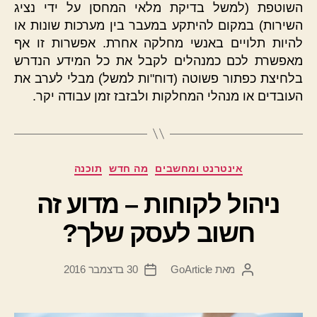
השוטפת (למשל בדיקת מלאי המחסן על ידי נציג
השירות) במקום להיתקע במעבר בין מערכות שונות או
להיות תלויים באנשי מחלקה אחרת. אפשרות זו אף
מאפשרת לכם כמנהלים לקבל את כל המידע הנדרש
בלחיצת כפתור פשוטה (דוח"ות למשל) מבלי לערב את
העובדים או מנהלי המחלקות ולבזבז זמן עבודה יקר.
קטגוריות
אינטרנט ומחשבים
מה חדש
תוכנה
ניהול לקוחות – מדוע זה
חשוב לעסק שלך?
מאת
GoArticle
30 בדצמבר 2016
המחבר
תאריך
הפוסט
פוסט