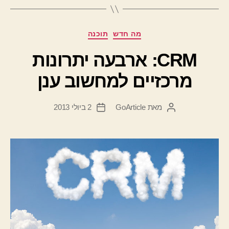
קטגוריות
מה חדש
תוכנה
CRM: ארבעה יתרונות
מרכזיים למחשוב ענן
מאת
GoArticle
2 ביולי 2013
המחבר
תאריך
הפוסט
פוסט