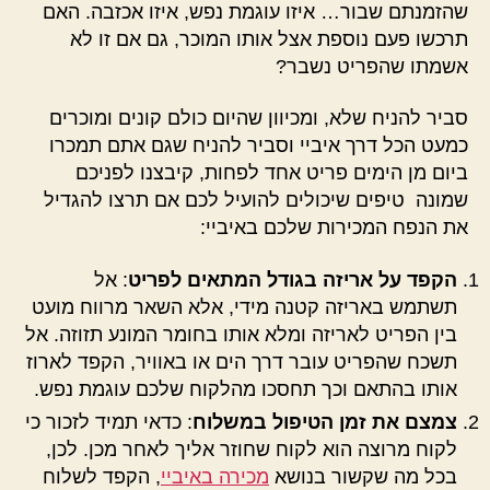
שהזמנתם שבור… איזו עוגמת נפש, איזו אכזבה. האם
תרכשו פעם נוספת אצל אותו המוכר, גם אם זו לא
אשמתו שהפריט נשבר?
סביר להניח שלא, ומכיוון שהיום כולם קונים ומוכרים
כמעט הכל דרך איביי וסביר להניח שגם אתם תמכרו
ביום מן הימים פריט אחד לפחות, קיבצנו לפניכם
שמונה טיפים שיכולים להועיל לכם אם תרצו להגדיל
את הנפח המכירות שלכם באיביי:
הקפד על אריזה בגודל המתאים לפריט
: אל
תשתמש באריזה קטנה מידי, אלא השאר מרווח מועט
בין הפריט לאריזה ומלא אותו בחומר המונע תזוזה. אל
תשכח שהפריט עובר דרך הים או באוויר, הקפד לארוז
אותו בהתאם וכך תחסכו מהלקוח שלכם עוגמת נפש.
צמצם את זמן הטיפול במשלוח
: כדאי תמיד לזכור כי
לקוח מרוצה הוא לקוח שחוזר אליך לאחר מכן. לכן,
בכל מה שקשור בנושא
מכירה באיביי
, הקפד לשלוח