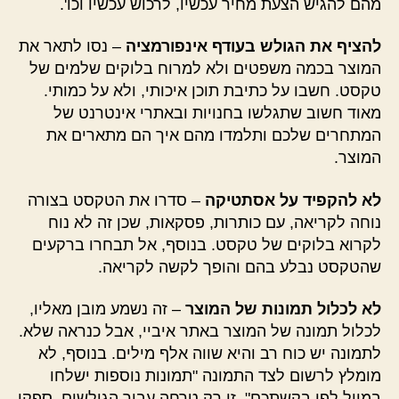
מהם להגיש הצעת מחיר עכשיו, לרכוש עכשיו וכו'.
להציף את הגולש בעודף אינפורמציה
– נסו לתאר את
המוצר בכמה משפטים ולא למרוח בלוקים שלמים של
טקסט. חשבו על כתיבת תוכן איכותי, ולא על כמותי.
מאוד חשוב שתגלשו בחנויות ובאתרי אינטרנט של
המתחרים שלכם ותלמדו מהם איך הם מתארים את
המוצר.
לא להקפיד על אסתטיקה
– סדרו את הטקסט בצורה
נוחה לקריאה, עם כותרות, פסקאות, שכן זה לא נוח
לקרוא בלוקים של טקסט. בנוסף, אל תבחרו ברקעים
שהטקסט נבלע בהם והופך לקשה לקריאה.
לא לכלול תמונות של המוצר
– זה נשמע מובן מאליו,
לכלול תמונה של המוצר באתר איביי, אבל כנראה שלא.
לתמונה יש כוח רב והיא שווה אלף מילים. בנוסף, לא
מומלץ לרשום לצד התמונה "תמונות נוספות ישלחו
במייל לפי בקשתכם". זו רק טרחה עבור הגולשים. ספקו