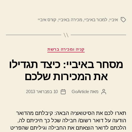
איביי
,
למכור באיביי
,
מכירה באיביי
,
קורס איביי
תגיות
קטגוריות
קניה ומכירה ברשת
מסחר באיביי: כיצד תגדילו
את המכירות שלכם
מאת
GoArticle
10 בפברואר 2013
המחבר
תאריך
הפוסט
פוסט
תארו לכם את הסיטואציה הבאה: קיבלתם מהדואר
הודעה על דואר רשום/ חבילה שכל כך חיכיתם לה,
הלכתם לדואר הוצאתם את החבילה וגיליתם שהפריט