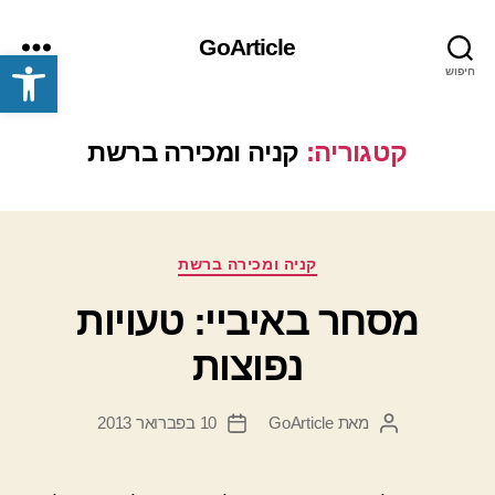
GoArticle
פתח סרגל נגישות
חיפוש
תפריט
קטגוריה:
קניה ומכירה ברשת
קטגוריות
קניה ומכירה ברשת
מסחר באיביי: טעויות
נפוצות
מאת
GoArticle
10 בפברואר 2013
המחבר
תאריך
הפוסט
פוסט