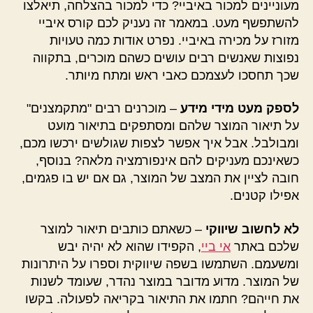
מעוניינים למכור באיביי? כדי למכור בהצלחה, תיאלצו
להשתפשף מעט. במאמר זה נעניק לכם קורס איביי
מזורז על מכירה באיביי. נפרט אודות כמה טעויות
נפוצות שאנשים רבים עושים כשהם מוכרים, בתקווה
שכך תחסכו לעצמכם כאבי ראש ומתח מיותר.
לספק מעט מידי מידע
– מוכרנים רבים "מתקמצנים"
על תיאור המוצר שלהם ומסתפקים בתיאור מועט
ומבולבל. אבל איך אפשר לצפות שגולשים ירכשו מכם,
כשאינכם מעניקים להם אינפורמציה מלאה? בנוסף,
חובה לציין את המצב של המוצר, גם אם יש בו פגמים,
אפילו קטנים.
לא לחשוב שיווקי
– כשאתם כותבים תיאור למוצר
שלכם באתר
אי ביי
, הקפידו שהוא לא יהיה יבש
ומשעמם. השתמשו בשפה שיווקית וספרו על היתרונות
של המוצר. מדוע מדובר במוצר נהדר, שעומד לשנות
את חייהם? חתמו את התיאור בקריאה לפעולה. בקשו