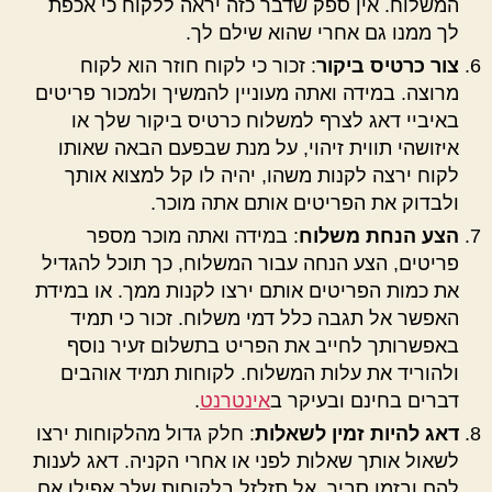
המשלוח. אין ספק שדבר כזה יראה ללקוח כי אכפת
לך ממנו גם אחרי שהוא שילם לך.
צור כרטיס ביקור
: זכור כי לקוח חוזר הוא לקוח
מרוצה. במידה ואתה מעוניין להמשיך ולמכור פריטים
באיביי דאג לצרף למשלוח כרטיס ביקור שלך או
איזושהי תווית זיהוי, על מנת שבפעם הבאה שאותו
לקוח ירצה לקנות משהו, יהיה לו קל למצוא אותך
ולבדוק את הפריטים אותם אתה מוכר.
הצע הנחת משלוח
: במידה ואתה מוכר מספר
פריטים, הצע הנחה עבור המשלוח, כך תוכל להגדיל
את כמות הפריטים אותם ירצו לקנות ממך. או במידת
האפשר אל תגבה כלל דמי משלוח. זכור כי תמיד
באפשרותך לחייב את הפריט בתשלום זעיר נוסף
ולהוריד את עלות המשלוח. לקוחות תמיד אוהבים
דברים בחינם ובעיקר ב
אינטרנט
.
דאג להיות זמין לשאלות
: חלק גדול מהלקוחות ירצו
לשאול אותך שאלות לפני או אחרי הקניה. דאג לענות
להם ובזמן סביר. אל תזלזל בלקוחות שלך אפילו אם