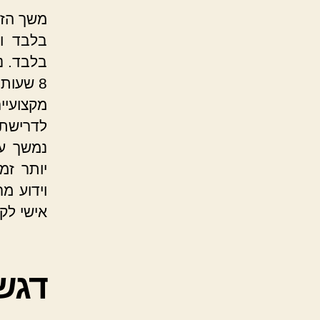
בלבד וכ
בלבד. נ
8 שעות
מקצועי
לדרישת 
וידוע מ
אישי לק
דגש