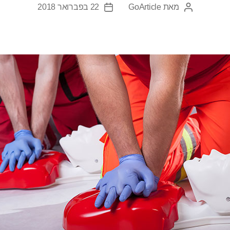
מאת
GoArticle
22 בפברואר 2018
המחבר
תאריך
הפוסט
פוסט