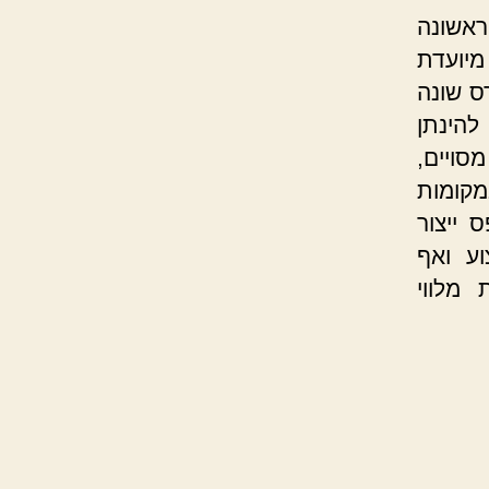
אשונה
יועדת
ס שונה
להינתן
סויים,
מקומות
 ייצור
ע ואף
מלווי