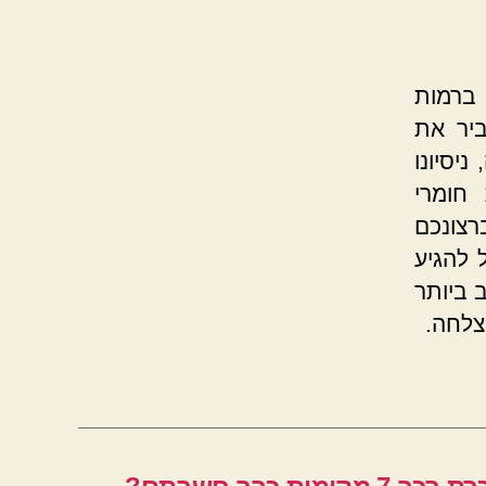
רמות
ביר את
יסיונו
חומרי
רצונכם
 להגיע
 ביותר
צלחה.