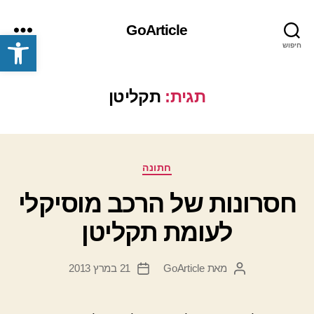
GoArticle
פתח סרגל נגישות
חיפוש
תפריט
תגית:
תקליטן
קטגוריות
חתונה
חסרונות של הרכב מוסיקלי
לעומת תקליטן
מאת
GoArticle
21 במרץ 2013
המחבר
תאריך
הפוסט
פוסט