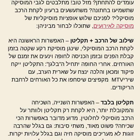
עומדים להתחתן? מזל טוב! מתלבטים לגבי המוסיקה
שתשמיעו בחתונה? משתעשעים ברעיון לקחת הרכב
מוסיקלי? לפניכם שלוש אופציות מוסיקליות של
מוסיקה לאירועים
, שתוכלו לבחור מביניהן:
שילוב של הרכב + תקליטן
– האפשרות הראשונה היא
לקחת הרכב המוסיקלי, שינגן מוסיקת רקע שקטה בזמן
קבלת הפנים ובזמן הכניסה לחופה וינעים את זמנם של
האורחים. אחרי החופה יתחיל ה"בלגן": התקליטן ייקח
פיקוד ומכאן והלכה ינצח על שארית הערב, עם
שיריMTV מקפיצים שיסחפו את כל האורחים לרחבת
הריקודים.
תקליטן בלבד
– האפשרות השנייה, השכיחה
והמקובלת יותר, היא לקחת רק תקליטן ולוותר על
הרכב מוסיקלי לחלוטין. מדוע מדובר באפשרות הכי
שכיחה? פשוט מאוד, משתי סיבות: גם בגלל שהרבה
זוגות לא מעריכים מוסיקה חיה וגם בגלל עלויות יקרות.