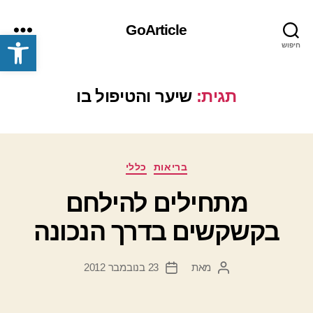
GoArticle
פתח סרגל נגישות
חיפוש
תפריט
תגית:
שיער והטיפול בו
קטגוריות
בריאות
כללי
מתחילים להילחם
בקשקשים בדרך הנכונה
מאת
23 בנובמבר 2012
המחבר
תאריך
הפוסט
פוסט