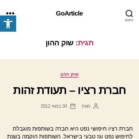
GoArticle
פתח סרגל נגישות
חיפוש
תפריט
תגית:
שוק ההון
קטגוריות
שוק ההון
חברת רציו – תעודת זהות
מאת
30 במאי 2012
המחבר
תאריך
הפוסט
פוסט
חברת רציו חיפושי נפט היא חברה בשותפות מוגבלת
לחיפוש נפט וגז טבעי בישראל. השותפות הוקמה בשנת