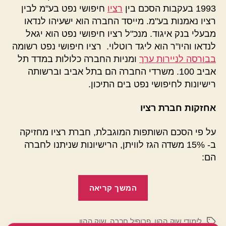
1993 בעקבות הסכם בין
רציו
חיפושי נפט בע"מ לבין
רציו נאמנות בע"מ. מייסד החברה הוא ישעיהו לנדאו
מבעלי בנק איגוד. מנכ"ל רציו חיפושי נפט הוא יגאל
לנדאו והיו"ר הוא ליגד רוטלוי. רציו חיפושי נפט רשומה
בבורסה לניירות ערך
ומניות החברה כלולות במדד תל
אביב 100. משרדי החברה הם בתל אביב וברשותה
רישיונות לחיפושי נפט בים התיכון.
אחזקות חברת רציו
על פי הסכם השותפות המוגבלת, חברת רציו מחזיקה
ב- 15% משדה הגז לוויתן, הרישיונות שניתנו לחברה
הם:
"חברת
המשך קריאה
רציו
–
לימודי שוק ההון
,
פרופיל חברה
,
שוק ההון
תעודת
תגיות