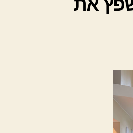
שפץ את