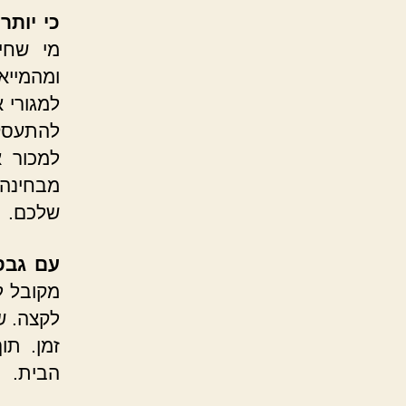
כי יות
מי שחי
ומהמייא
למגורי 
להתעסק
למכור א
מבחינה 
שלכם.
עם גבס
מקובל ל
לקצה. ש
זמן. תו
הבית.