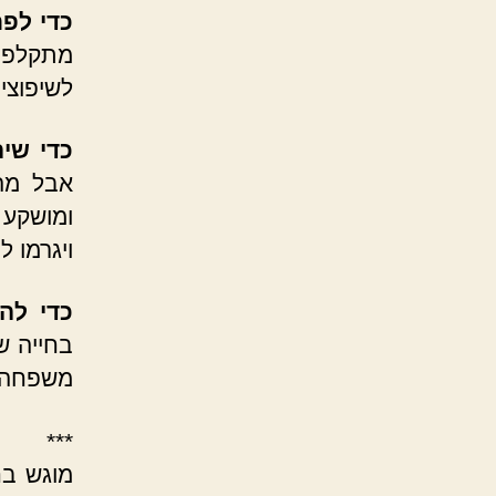
כדי לפת
מתקלפי
לשיפוצי
כדי שיה
אבל מה
ומושקע 
ויגרמו ל
כדי להש
בחייה ש
משפחה ו
***
מוגש ב