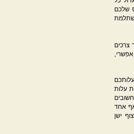
דול כל
 שלכם
משתלמת
צרכים
פשרי,
לותכם
ת עלות
חשובים
אף אחד
וף ישן