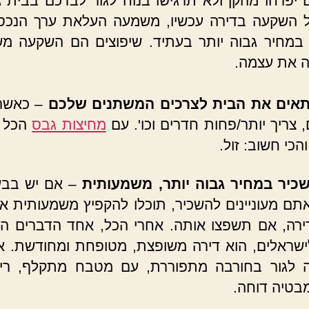
 יפרחו מהקן ולא תרגישו בנוח לגור לבדכם בבית ג
ל השקעה בדירה עכשיו, משמעה העלאת ערך הנכס
 במחיר גבוה יותר בעתיד. שיפוצים הם השקעה 
 את עצמה.
תאים את הבית לצרכים המשתנים שלכם
– כאשר 
 צריך יותר/פחות חדרים וכו'. עם
מחיצות גבס
הכל א
והכי חשוב: זול.
כיר במחיר גבוה יותר, משמעותית
– אם יש בבע
תם מעוניינים להשכיר, תוכלו להקפיץ משמעותית א
רה, אם תשפצו אותה. אחרי הכל, אחד הדברים ה
ישראלים, הוא דירה משופצת, מטופחת ומחודשת. 
 לגור בחורבה מתפוררת, עם מטבח מתקלף, ריצ
בטיה דוחה.