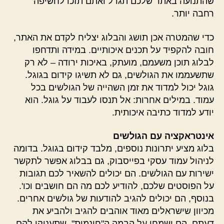
שהתנועה באתר שלכם תגדל ואתם תזכו לחשיפה
רחבה יותר.
כדי שהמטרה אכן תושג והבלוג יצליח לקדם את האתר,
חובה להקפיד על תכנים איכותיים. במידה ותדחפו
לבלוג תוכן משעמם, מועתק, באיכות ירודה – לא רק
שתשעממו את הגולשים, גם לא תשיגו קידום בגוגל.
גוגל יכול למדוד את זמן השהייה של הגולשים בכל
עמוד. במילים אחרות: אל תנסו לעבוד על גוגל. הוא
יודע למדוד כתיבה איכותית.
אינטראקציה עם הגולשים
בלוג מציע יתרונות נוספים, מלבד קידום בגוגל. בדומה
לניהול עמוד עסקי בפייסבוק, גם בבלוג אפשר לתקשר
ישירות עם הגולשים. הם יכולים להשאיר לכם תגובות
על הפוסטים שלכם, להודיע לכם מה הם חושבים וכו'.
בנוסף, הם יכולים להגיב להודעות של גולשים אחרים.
מכיוון שישראלים מאוד אוהבים להגיב ולהביע את
דעתם, הם ישמחו על הבמה ה"חינמית", שתעניקו להם.