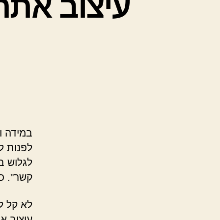
במידה ו
לפנות ל
לגלוש ב
קשר". כ
לא קל ל
עיצוב א