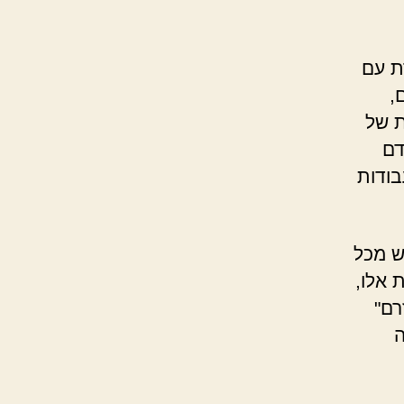
ת עם
,
ת של
דם
בודות
ש מכל
 אלו,
רם"
ה