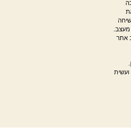
ה
ת
שיחה
 מעצב.
ב אתר
 ועשית