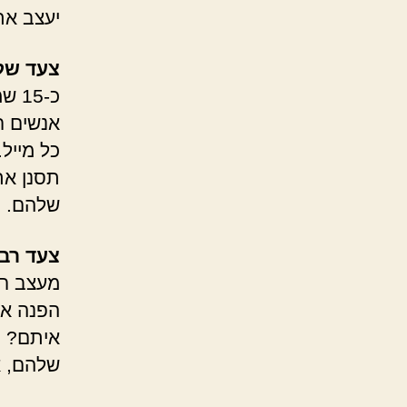
יעצב את
צעד שלי
כ-5
אנשים ר
כל מייל
תסנן את
שלהם.
צעד רבי
מעצב רש
הפנה את
איתם? ה
שלהם, א