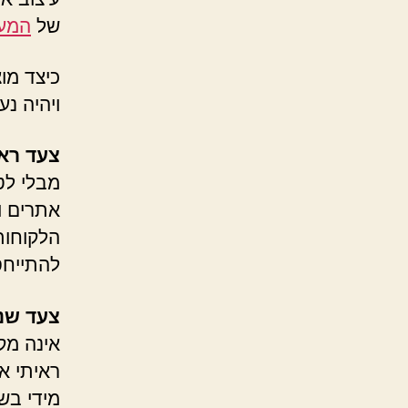
של
המעצ
כיצד מו
ויהיה נ
צעד ראש
מבלי לט
אתרים ו
הלקוחות
להתייחס
צעד שני
אינה מקצ
ראיתי א
מידי בש