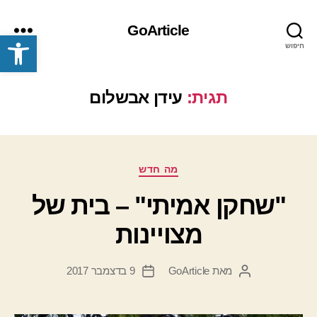
GoArticle
פתח סרגל נגישות
חיפוש
תפריט
תגית:
עידן אבשלום
קטגוריות
מה חדש
"שחקן אמיתי" – בית של
מצויינות
מאת
GoArticle
9 בדצמבר 2017
המחבר
תאריך
הפוסט
פוסט