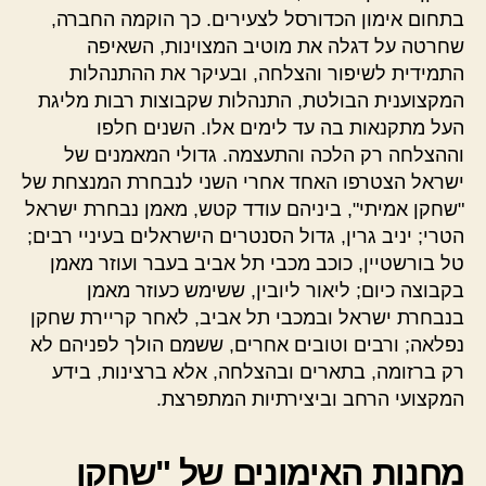
בתחום אימון הכדורסל לצעירים. כך הוקמה החברה,
שחרטה על דגלה את מוטיב המצוינות, השאיפה
התמידית לשיפור והצלחה, ובעיקר את ההתנהלות
המקצוענית הבולטת, התנהלות שקבוצות רבות מליגת
העל מתקנאות בה עד לימים אלו. השנים חלפו
וההצלחה רק הלכה והתעצמה. גדולי המאמנים של
ישראל הצטרפו האחד אחרי השני לנבחרת המנצחת של
"שחקן אמיתי", ביניהם עודד קטש, מאמן נבחרת ישראל
הטרי; יניב גרין, גדול הסנטרים הישראלים בעיניי רבים;
טל בורשטיין, כוכב מכבי תל אביב בעבר ועוזר מאמן
בקבוצה כיום; ליאור ליובין, ששימש כעוזר מאמן
בנבחרת ישראל ובמכבי תל אביב, לאחר קריירת שחקן
נפלאה; ורבים וטובים אחרים, ששמם הולך לפניהם לא
רק ברזומה, בתארים ובהצלחה, אלא ברצינות, בידע
המקצועי הרחב וביצירתיות המתפרצת.
מחנות האימונים של "שחקן