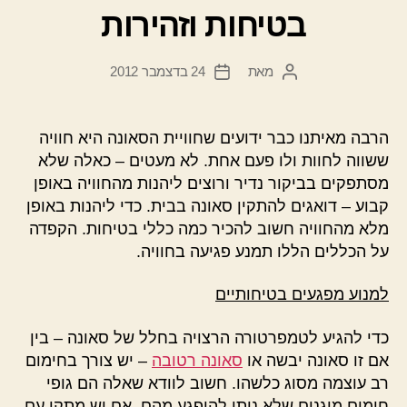
בטיחות וזהירות
מאת
24 בדצמבר 2012
המחבר
תאריך
הפוסט
פוסט
הרבה מאיתנו כבר ידועים שחוויית הסאונה היא חוויה
ששווה לחוות ולו פעם אחת. לא מעטים – כאלה שלא
מסתפקים בביקור נדיר ורוצים ליהנות מהחוויה באופן
קבוע – דואגים להתקין סאונה בבית. כדי ליהנות באופן
מלא מהחוויה חשוב להכיר כמה כללי בטיחות. הקפדה
על הכללים הללו תמנע פגיעה בחוויה.
למנוע מפגעים בטיחותיים
כדי להגיע לטמפרטורה הרצויה בחלל של סאונה – בין
אם זו סאונה יבשה או
סאונה רטובה
– יש צורך בחימום
רב עוצמה מסוג כלשהו. חשוב לוודא שאלה הם גופי
חימום מוגנים שלא ניתן להיפגע מהם. אם יש מתקן עם