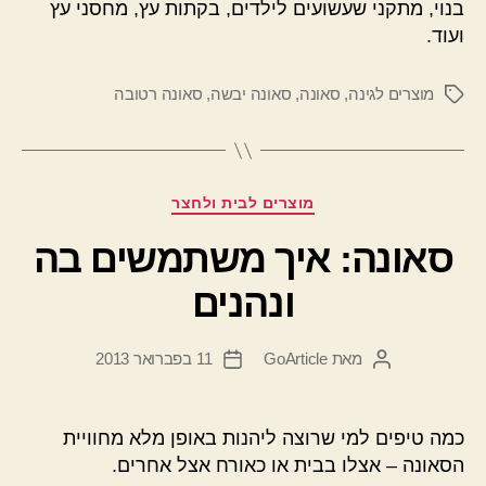
בנוי, מתקני שעשועים לילדים, בקתות עץ, מחסני עץ
ועוד.
מוצרים לגינה
,
סאונה
,
סאונה יבשה
,
סאונה רטובה
תגיות
קטגוריות
מוצרים לבית ולחצר
סאונה: איך משתמשים בה
ונהנים
מאת
GoArticle
11 בפברואר 2013
המחבר
תאריך
הפוסט
פוסט
כמה טיפים למי שרוצה ליהנות באופן מלא מחוויית
הסאונה – אצלו בבית או כאורח אצל אחרים.