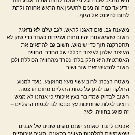
היא מרכיב שכזה וכל מי שזכה לחוות את התענוג הזה
יודע עד כמה זה נעים להשעין את הראש אחורה ולתת
לחום להיכנס אל הגוף.
משענת גב: ואם דאגנו לראש, לגב שלנו לא נדאג?
חשוב שהמשענות יהיו נוחות ועמידות כאחד כדי שהן לא
תתפרקנה תוך כדי שימוש. חשוב גם להתאים את
העיצוב שלהן לעיצוב הכללי של החדר. החוויה
האסתטית היא חלק בלתי נפרד מהחוויה הכוללת ולכן
חשוב להדגיש זאת שוב ושוב.
משטח רצפה: לרוב עשוי מעץ מהוקצע. נועד למנוע
החלקה וגם להגן על כפות הרגליים מחום הרצפה.
חשוב לבדוק שמדובר בעץ איכותי כי אנחנו לא ממש
רוצים לגלות שחתיכות עץ נכנסו לנו לכפות הרגליים –
זה פוגע בחוויה, לא?
אבנים לתנור סאונה: ישנם סוגים שונים של אבנים
שמשמשות להלהטת האוויר בסאונה. סוגים איכותיים