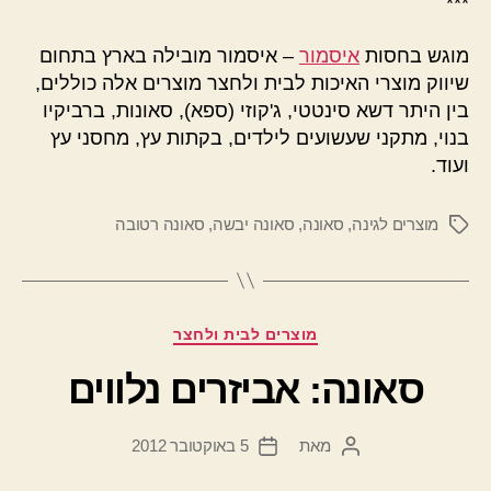
***
מוגש בחסות
איסמור
– איסמור מובילה בארץ בתחום
שיווק מוצרי האיכות לבית ולחצר מוצרים אלה כוללים,
בין היתר דשא סינטטי, ג'קוזי (ספא), סאונות, ברביקיו
בנוי, מתקני שעשועים לילדים, בקתות עץ, מחסני עץ
ועוד.
מוצרים לגינה
,
סאונה
,
סאונה יבשה
,
סאונה רטובה
תגיות
קטגוריות
מוצרים לבית ולחצר
סאונה: אביזרים נלווים
מאת
5 באוקטובר 2012
המחבר
תאריך
הפוסט
פוסט