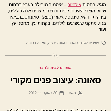
מוגש בחסות
איסמור
– איסמור מובילה בארץ בתחום
שיווק מוצרי האיכות לבית ולחצר מוצרים אלה כוללים,
בין היתר דשא סינטטי, ג'קוזי (ספא), סאונות, ברביקיו
בנוי, מתקני שעשועים לילדים, בקתות עץ, מחסני עץ
ועוד.
מוצרים לגינה
,
סאונה
,
סאונה יבשה
,
סאונה רטובה
תגיות
קטגוריות
מוצרים לבית ולחצר
סאונה: עיצוב פנים מקורי
מאת
30 באוקטובר 2012
המחבר
תאריך
הפוסט
פוסט