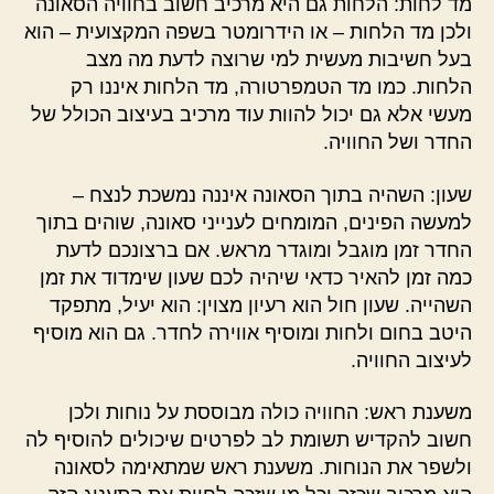
מד לחות: הלחות גם היא מרכיב חשוב בחוויה הסאונה
ולכן מד הלחות – או הידרומטר בשפה המקצועית – הוא
בעל חשיבות מעשית למי שרוצה לדעת מה מצב
הלחות. כמו מד הטמפרטורה, מד הלחות איננו רק
מעשי אלא גם יכול להוות עוד מרכיב בעיצוב הכולל של
החדר ושל החוויה.
שעון: השהיה בתוך הסאונה איננה נמשכת לנצח –
למעשה הפינים, המומחים לענייני סאונה, שוהים בתוך
החדר זמן מוגבל ומוגדר מראש. אם ברצונכם לדעת
כמה זמן להאיר כדאי שיהיה לכם שעון שימדוד את זמן
השהייה. שעון חול הוא רעיון מצוין: הוא יעיל, מתפקד
היטב בחום ולחות ומוסיף אווירה לחדר. גם הוא מוסיף
לעיצוב החוויה.
משענת ראש: החוויה כולה מבוססת על נוחות ולכן
חשוב להקדיש תשומת לב לפרטים שיכולים להוסיף לה
ולשפר את הנוחות. משענת ראש שמתאימה לסאונה