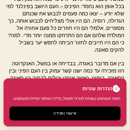
בכל אופן הוא נחמד: הפינים – העם היושב בפינלנד למי
שלא יודע – יצאו כמה פעמים לכבוש את שכנתם
הגדולה, רוסיה. הם היו אולי מצליחים לכבוש אותה, כך
מספרים, אלמלי הם היו חוזרים כל פעם אחורה אל
המולדת שלהם אם הם התרחקו ממנה יותר מדי. למה?
כי הם היו חייבים לחזור הביתה לחפש יער בשביל
להקים סאונה.
בין אם מדובר באגדה, בבדיחה או במשל, האנקדוטה
הזו מזכירה עד כמה ישנו קשר עמוק בין העם הפיני ובין
הסאונה. בימינו, כאשר אנחנו יכולים לבחור בין סאונה
יבשה ובין סאונה רטובה ולהתקין דגם גדול או קטן
הגדרות עוגיות
בביתנו – בחדר או בגינה – אנחנו עלולים לשכוח שלא
האתר משתמש בעוגיות לצורכי תפעול, מדידה ושיפור חוויית המשתמש.
מדובר רק במרחץ אדים אלא בדבר שהוא גם חלק
מתרבות רחוקה שיש לו משמעויות רבות, הרבה מעבר
אישור וסגירה
לכמות הזיעה שאותה אנחנו מגירים במקום המיוחד
הזה.