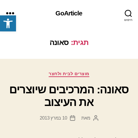
GoArticle
פתח סרגל נגישות
חיפוש
תפריט
תגית:
סאונה
קטגוריות
מוצרים לבית ולחצר
סאונה: המרכיבים שיוצרים
את העיצוב
מאת
10 במרץ 2013
המחבר
תאריך
הפוסט
פוסט