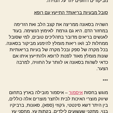
מביקורים דחופים יתר על המידה.
סובל מבעיות בריאות? התייעץ עם רופא
השהיה בסאונה ממריצה את קצב הלב ואת הזרימה
במחזור הדם. היא גם גורמת לאימוץ הנשימה. בעוד
לאנשים בריאים מדובר בתהליכים טובים, למי שסובל
ממחלות לב ו/או ריאות מומלץ להימנע מביקור בסאונה.
בכל מקרה של ספק ובכל מקרה של בעיות בריאותיות
שונות מומלץ מאוד לפנות לרופא ולהתייעץ איתו אם
כדאי לשהות בסאונה או לוותר על החוויה, למרבה
הצער.
***
מוגש בחסות
איסמור
– איסמור מובילה בארץ בתחום
שיווק מוצרי האיכות לבית ולחצר מוצרים אלה כוללים,
בין היתר דשא סינטטי, ג'קוזי (ספא), סאונות, ברביקיו
בנוי, מתקני שעשועים לילדים, בקתות עץ, מחסני עץ