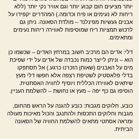
יותר מציעים חום קבוע יותר וגם אוויר נקי יותר (ללא
ריחות לא נעימים או פיח וכדומה.) המהדרים יקפידו על
אבנים געשיות מפינלנד – מולדת הסאונה. ניתן גם
לרכוש תמציות ריח שמוסיפות לאווירה ריחות נעימים
ומתאימים.
דלי: אדים הם מרכיב חשוב במרחץ האדים – שכשמו כן
הוא – וניתן לייצר כמות נכבדה של אדים על ידי שפיכת
מים על האבנים (שאותן הזכרנו כרגע.) אל תסתפקו
בדלי פלאסטיק לשטיפת רצפה אלא חפשו דלי מעץ
שיתאים לאווירה הכללית ויוסיף לחוויה האסתטית.
הוסיפו גם כף יפה – מעץ או נחושת – להשלמת העניין.
כובע, חלוקים מגבות: כובע להגנה על הראש מהחום,
מגבות וחלוקים התכסות ולהתנגב והכול מאיכות מעולה
ומראה אסתטי מתאים להשלמת החוויה של הסאונה
הביתית.