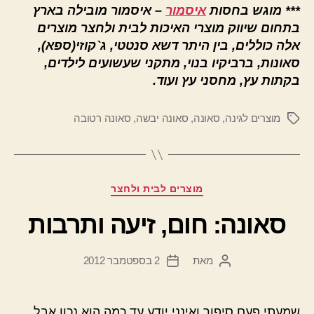
***
מוגש בחסות
איסמור
– איסמור מובילה בארץ
בתחום שיווק מוצרי האיכות לבית ולחצר מוצרים
אלה כוללים, בין היתר דשא סנטטי, ג`קוזי(ספא),
סאונות, ברביקיו בנוי, מתקני שעשועים לילדים,
בקתות עץ, מחסני עץ ועוד.
מוצרים לגינה
,
סאונה
,
סאונה יבשה
,
סאונה רטובה
תגיות
קטגוריות
מוצרים לבית ולחצר
סאונה: חום, זיעה ותרבות
מאת
2 בספטמבר 2012
המחבר
תאריך
הפוסט
פוסט
שמעתי פעם סיפור ואינני יודע עד כמה הוא נכון אבל