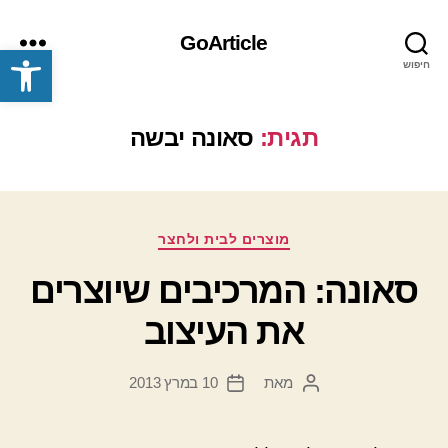
GoArticle
פתח סרגל נגישות
חיפוש
תפריט
תגית:
סאונה יבשה
קטגוריות
מוצרים לבית ולחצר
סאונה: המרכיבים שיוצרים
את העיצוב
מאת
10 במרץ 2013
המחבר
תאריך
הפוסט
פוסט