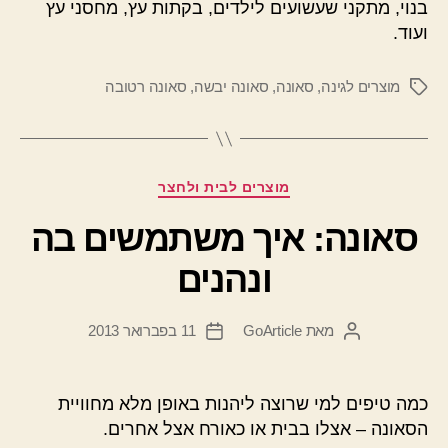
בנוי, מתקני שעשועים לילדים, בקתות עץ, מחסני עץ
ועוד.
מוצרים לגינה
,
סאונה
,
סאונה יבשה
,
סאונה רטובה
תגיות
קטגוריות
מוצרים לבית ולחצר
סאונה: איך משתמשים בה
ונהנים
מאת
GoArticle
11 בפברואר 2013
המחבר
תאריך
הפוסט
פוסט
כמה טיפים למי שרוצה ליהנות באופן מלא מחוויית
הסאונה – אצלו בבית או כאורח אצל אחרים.