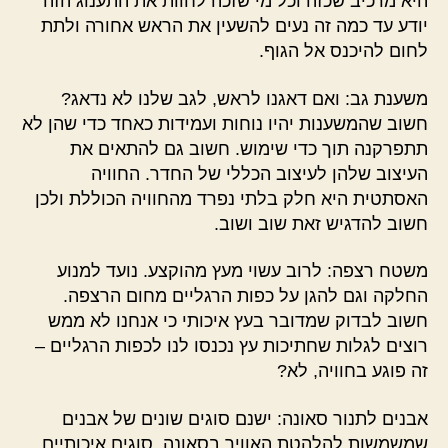
היא מרכיב שכזה וכל מי שזכה לחוות את התענוג הזה
יודע עד כמה זה נעים להשעין את הראש אחורה ולתת
לחום להיכנס אל הגוף.
משענת גב: ואם דאגנו לראש, לגב שלנו לא נדאג?
חשוב שהמשענות יהיו נוחות ועמידות כאחד כדי שהן לא
תתפרקנה תוך כדי שימוש. חשוב גם להתאים את
העיצוב שלהן לעיצוב הכללי של החדר. החוויה
האסתטית היא חלק בלתי נפרד מהחוויה הכוללת ולכן
חשוב להדגיש זאת שוב ושוב.
משטח רצפה: לרוב עשוי מעץ מהוקצע. נועד למנוע
החלקה וגם להגן על כפות הרגליים מחום הרצפה.
חשוב לבדוק שמדובר בעץ איכותי כי אנחנו לא ממש
רוצים לגלות שחתיכות עץ נכנסו לנו לכפות הרגליים –
זה פוגע בחוויה, לא?
אבנים לתנור סאונה: ישנם סוגים שונים של אבנים
שמשמשות להלהטת האוויר בסאונה. סוגים איכותיים