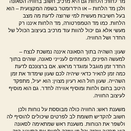
מד לחות: הלחות גם היא מרכיב חשוב בחוויה הסאונה
ולכן מד הלחות – או הידרומטר בשפה המקצועית – הוא
בעל חשיבות מעשית למי שרוצה לדעת מה מצב
הלחות. כמו מד הטמפרטורה, מד הלחות איננו רק
מעשי אלא גם יכול להוות עוד מרכיב בעיצוב הכולל של
החדר ושל החוויה.
שעון: השהיה בתוך הסאונה איננה נמשכת לנצח –
למעשה הפינים, המומחים לענייני סאונה, שוהים בתוך
החדר זמן מוגבל ומוגדר מראש. אם ברצונכם לדעת
כמה זמן להאיר כדאי שיהיה לכם שעון שימדוד את זמן
השהייה. שעון חול הוא רעיון מצוין: הוא יעיל, מתפקד
היטב בחום ולחות ומוסיף אווירה לחדר. גם הוא מוסיף
לעיצוב החוויה.
משענת ראש: החוויה כולה מבוססת על נוחות ולכן
חשוב להקדיש תשומת לב לפרטים שיכולים להוסיף לה
ולשפר את הנוחות. משענת ראש שמתאימה לסאונה