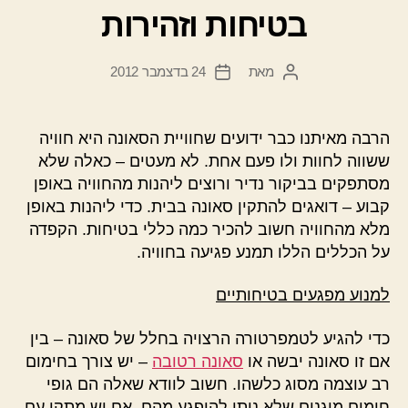
בטיחות וזהירות
מאת
24 בדצמבר 2012
המחבר
תאריך
הפוסט
פוסט
הרבה מאיתנו כבר ידועים שחוויית הסאונה היא חוויה
ששווה לחוות ולו פעם אחת. לא מעטים – כאלה שלא
מסתפקים בביקור נדיר ורוצים ליהנות מהחוויה באופן
קבוע – דואגים להתקין סאונה בבית. כדי ליהנות באופן
מלא מהחוויה חשוב להכיר כמה כללי בטיחות. הקפדה
על הכללים הללו תמנע פגיעה בחוויה.
למנוע מפגעים בטיחותיים
כדי להגיע לטמפרטורה הרצויה בחלל של סאונה – בין
אם זו סאונה יבשה או
סאונה רטובה
– יש צורך בחימום
רב עוצמה מסוג כלשהו. חשוב לוודא שאלה הם גופי
חימום מוגנים שלא ניתן להיפגע מהם. אם יש מתקן עם