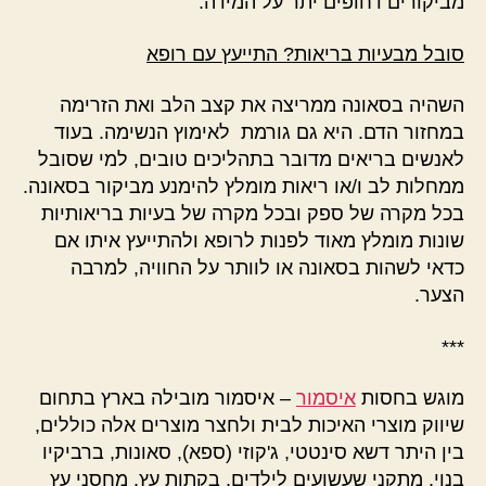
מביקורים דחופים יתר על המידה.
סובל מבעיות בריאות? התייעץ עם רופא
השהיה בסאונה ממריצה את קצב הלב ואת הזרימה
במחזור הדם. היא גם גורמת לאימוץ הנשימה. בעוד
לאנשים בריאים מדובר בתהליכים טובים, למי שסובל
ממחלות לב ו/או ריאות מומלץ להימנע מביקור בסאונה.
בכל מקרה של ספק ובכל מקרה של בעיות בריאותיות
שונות מומלץ מאוד לפנות לרופא ולהתייעץ איתו אם
כדאי לשהות בסאונה או לוותר על החוויה, למרבה
הצער.
***
מוגש בחסות
איסמור
– איסמור מובילה בארץ בתחום
שיווק מוצרי האיכות לבית ולחצר מוצרים אלה כוללים,
בין היתר דשא סינטטי, ג'קוזי (ספא), סאונות, ברביקיו
בנוי, מתקני שעשועים לילדים, בקתות עץ, מחסני עץ