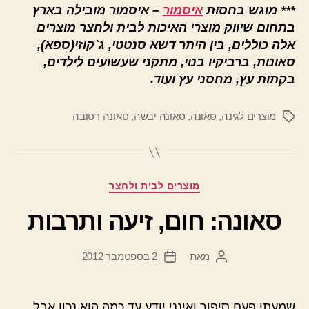
***
מוגש בחסות
איסמור
– איסמור מובילה בארץ
בתחום שיווק מוצרי האיכות לבית ולחצר מוצרים
אלה כוללים, בין היתר דשא סנטטי, ג`קוזי(ספא),
סאונות, ברביקיו בנוי, מתקני שעשועים לילדים,
בקתות עץ, מחסני עץ ועוד.
מוצרים לגינה
,
סאונה
,
סאונה יבשה
,
סאונה רטובה
תגיות
קטגוריות
מוצרים לבית ולחצר
סאונה: חום, זיעה ותרבות
מאת
2 בספטמבר 2012
המחבר
תאריך
הפוסט
פוסט
שמעתי פעם סיפור ואינני יודע עד כמה הוא נכון אבל