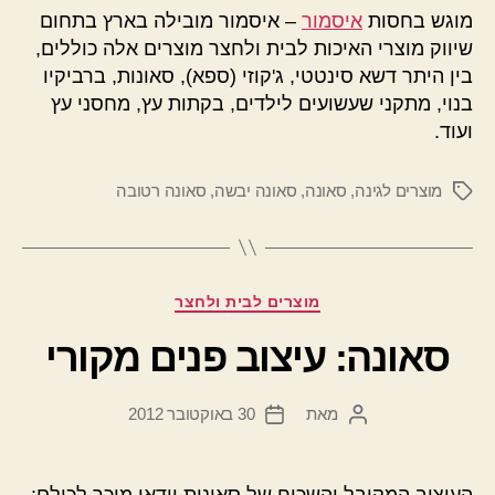
מוגש בחסות
איסמור
– איסמור מובילה בארץ בתחום
שיווק מוצרי האיכות לבית ולחצר מוצרים אלה כוללים,
בין היתר דשא סינטטי, ג'קוזי (ספא), סאונות, ברביקיו
בנוי, מתקני שעשועים לילדים, בקתות עץ, מחסני עץ
ועוד.
מוצרים לגינה
,
סאונה
,
סאונה יבשה
,
סאונה רטובה
תגיות
קטגוריות
מוצרים לבית ולחצר
סאונה: עיצוב פנים מקורי
מאת
30 באוקטובר 2012
המחבר
תאריך
הפוסט
פוסט