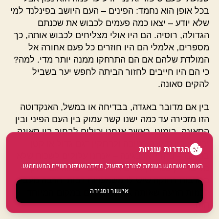
בכל אופן הוא נחמד: הפינים – העם היושב בפינלנד למי
שלא יודע – יצאו כמה פעמים לכבוש את שכנתם
הגדולה, רוסיה. הם היו אולי מצליחים לכבוש אותה, כך
מספרים, אלמלי הם היו חוזרים כל פעם אחורה אל
המולדת שלהם אם הם התרחקו ממנה יותר מדי. למה?
כי הם היו חייבים לחזור הביתה לחפש יער בשביל
להקים סאונה.
בין אם מדובר באגדה, בבדיחה או במשל, האנקדוטה
הזו מזכירה עד כמה ישנו קשר עמוק בין העם הפיני ובין
הסאונה. בימינו, כאשר אנחנו יכולים לבחור בין סאונה
יבשה ובין סאונה רטובה ולהתקין דגם גדול או קטן
הגדרות עוגיות
בביתנו – בחדר או בגינה – אנחנו עלולים לשכוח שלא
האתר משתמש בעוגיות לצורכי תפעול, מדידה ושיפור חוויית המשתמש.
מדובר רק במרחץ אדים אלא בדבר שהוא גם חלק
מתרבות רחוקה שיש לו משמעויות רבות, הרבה מעבר
אישור וסגירה
לכמות הזיעה שאותה אנחנו מגירים במקום המיוחד
הזה.