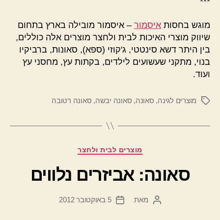
***
מוגש בחסות
איסמור
– איסמור מובילה בארץ בתחום
שיווק מוצרי האיכות לבית ולחצר מוצרים אלה כוללים,
בין היתר דשא סינטטי, ג'קוזי (ספא), סאונות, ברביקיו
בנוי, מתקני שעשועים לילדים, בקתות עץ, מחסני עץ
ועוד.
מוצרים לגינה
,
סאונה
,
סאונה יבשה
,
סאונה רטובה
תגיות
קטגוריות
מוצרים לבית ולחצר
סאונה: אביזרים נלווים
מאת
5 באוקטובר 2012
המחבר
תאריך
הפוסט
פוסט