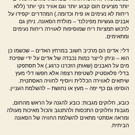
יותר מציעים חום קבוע יותר וגם אוויר נקי יותר (ללא
ריחות לא נעימים או פיח וכדומה.) המהדרים יקפידו על
אבנים געשיות מפינלנד – מולדת הסאונה. ניתן גם
לרכוש תמציות ריח שמוסיפות לאווירה ריחות נעימים
ומתאימים.
דלי: אדים הם מרכיב חשוב במרחץ האדים – שכשמו כן
הוא – וניתן לייצר כמות נכבדה של אדים על ידי שפיכת
מים על האבנים (שאותן הזכרנו כרגע.) אל תסתפקו
בדלי פלאסטיק לשטיפת רצפה אלא חפשו דלי מעץ
שיתאים לאווירה הכללית ויוסיף לחוויה האסתטית.
הוסיפו גם כף יפה – מעץ או נחושת – להשלמת העניין.
כובע, חלוקים מגבות: כובע להגנה על הראש מהחום,
מגבות וחלוקים התכסות ולהתנגב והכול מאיכות מעולה
ומראה אסתטי מתאים להשלמת החוויה של הסאונה
הביתית.