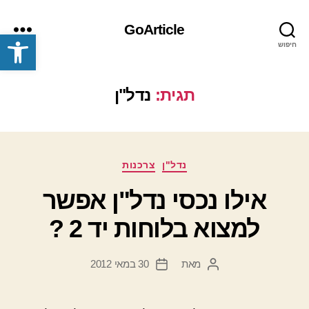
GoArticle
פתח סרגל נגישות
חיפוש
תפריט
תגית:
נדל"ן
קטגוריות
נדל"ן
צרכנות
אילו נכסי נדל"ן אפשר
למצוא בלוחות יד 2 ?
מאת
30 במאי 2012
המחבר
תאריך
הפוסט
פוסט