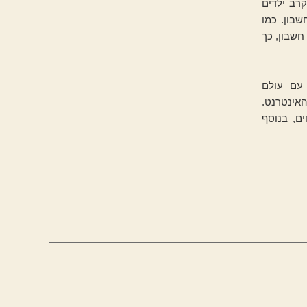
רב ילדים
בון. כמו
חשבון, כך
 עם עולם
אינטרנט.
ם, בנוסף