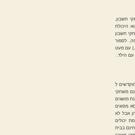
י חשבון.
וא היכולת
חקי חשבון
ה, לספור
.) עם מעט
עם הילד.
וקדשים ל
שנם משחקי
נת מושגים
א מסוגים
הן אבל לא
ת יכולים
חינם בבית
קי חשבון