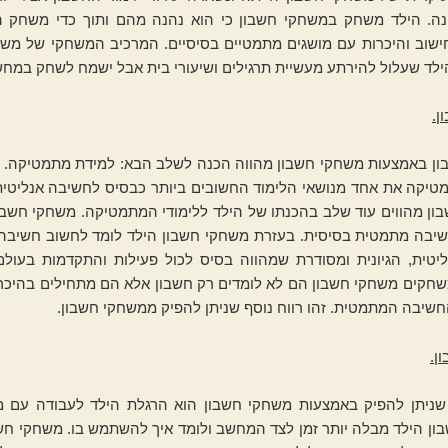
. הילד משחק במשחקי חשבון כי הוא נהנה מהם ותוך כדי משחק 
 חישוב והיכרות עם מושגים מתמטיים בסיסיים. המרכיב המשחקי של משח
לד שעלול להירתע מעשיית תרגילים ושיעורי בית אבל ישמח לשחק במחש
ן.
ון באמצעות משחקי חשבון מהווה הכנה לשלב הבא: למידת מתמטיקה. כי
טיקה את אחד מנושאי הלימוד החשובים ביותר כבסיס לחשיבה אנליטית
ון מהווים עוד שלב בהכנתו של הילד ללימודי המתמטיקה. משחקי חשבון
שיבה מתמטית בסיסית. בעזרת משחקי חשבון הילד לומד לחשוב חשיבה
יטית, הגיונית ומסודרת שמהווה בסיס לכול פעילות והתקדמות בעולם 
שחקים משחקי חשבון הם לא לומדים רק חשבון אלא הם מתחילים בהיכר
שיבה המתמטית. זהו רווח נוסף שניתן להפיק ממשחקי חשבון.
ן.
 שניתן להפיק באמצעות משחקי חשבון הוא הרגלת הילד לעבודה עם 
ן הילד מבלה יותר זמן לצד המחשב ולומד איך להשתמש בו. משחקי חשב