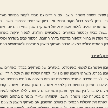
ן שניתן לשחק משחקי חשבון עם הילדים גם מבלי לקנות במיוחד משחק
ן ניתן לבצע בכול מקום ובכול זמן. כיוון שהבסיס ללימודי חשבון ה
שההורים יכולים לגלות מגוון גדול של משחקי חשבון בחיי היום-יום. מש
יעשות בבית (לספור כפתורים כשלובשים חולצה, לספור ירקות בארוח
וד ועוד) או בחוץ (לספור מדרגות בדרך החוצה, לספור עצים בשדרה וכולי
יון ההורים יכולים למצוא הרבה משחקי חשבון מסביבם ולהשתעשע בהם 
ון
למכירה
ון אפשר גם למצוא באינטרנט, באתרים של משחקים בכלל ובאתרים שמ
ן בפרט. משחקי חשבון שונים נועדו לפתח יכולות שונות אצל הילד. י
דו לעודד ספירה ואחרים מתאימים לפיתוח חשיבה אנליטית בסיסית והב
בעולם החשבון. בחנויות ניתן למצוא משחקי חשבון אחרים: משחקי קופס
מקום להבדיל בין משחקי חשבון שמתיימרים להעניק לילד יכולות למיני
ים במטרה לבין משחקי חשבון שפותחו על-ידי מומחים בתחום ושבאמ
 לפתח את היכולות הבסיסיות בעולם החשבון. אם משחקי חשבון מוצעים 
ין צורך לתהות יותר מדי על האיכות והיעילות שלהם. לעומת זאת משח