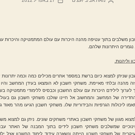
מאת
אביב יועצים
17 באפריל 2012
המחבר
תאריך
הפוסט
פוסט
ון משלבים בתוך עטיפה מהנה היכרות עם עולם המתמטיקה והיכרות ע
נגמרים היתרונות שלהם.
ן וליהנות.
ון שניתן למצוא כיום ברשת במספר אתרים מכילים כמה וכמה יתרונות 
זה מהנה ובלתי מאיימת. משחקי חשבון לא הומצאו בעידן המחשב והיו ק
 לערוך לילידם היכרות עם עולם החשבון וכבסיס ללימודי מתמטיקה בש
החדירה של המחשב והמחשוב אל חיינו שולבו משחקי חשבון גם בעו
אמו ליכולות הגרפיות והבידוריות שלו. משחקי חשבון הגיעו מהר מאוד 
למצוא מגוון של משחקי חשבון באתרי משחקים שונים. ניתן גם למצוא מש
נוכיים שמשלבים משחקי חשבון לידים בתוך המבנה של האתר עבור
קרית של משחקי חשבון הייתה ונשארה עידוד לימוד החשבון אצל ילד