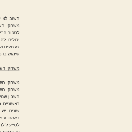
חשוב לציי
משחקי חשבו
לספור הרי 
יכולים לה
צעצועים וע
שימוש בדמ
משחקי חשב
משחקי חשב
משחקי חשבו
חשבון שנוע
ראשוניים 
שונים. יש 
באמת עומד
לסייע לילד
או ברשת א