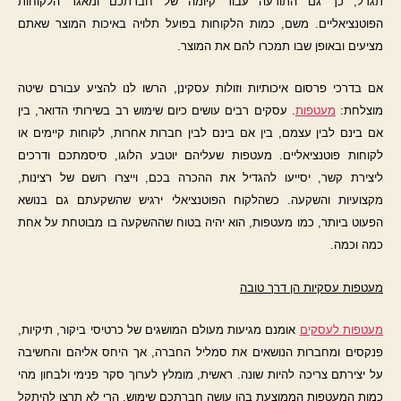
תגדל, כך גם התודעה עבור קיומה של חברתכם ומאגר הלקוחות
הפוטנציאליים. משם, כמות הלקוחות בפועל תלויה באיכות המוצר שאתם
מציעים ובאופן שבו תמכרו להם את המוצר.
אם בדרכי פרסום איכותיות וזולות עסקינן, הרשו לנו להציע עבורם שיטה
מוצלחת:
מעטפות
. עסקים רבים עושים כיום שימוש רב בשירותי הדואר, בין
אם בינם לבין עצמם, בין אם בינם לבין חברות אחרות, לקוחות קיימים או
לקוחות פוטנציאליים. מעטפות שעליהם יוטבע הלוגו, סיסמתכם ודרכים
ליצירת קשר, יסייעו להגדיל את ההכרה בכם, וייצרו רושם של רצינות,
מקצועיות והשקעה. כשהלקוח הפוטנציאלי ירגיש שהשקעתם גם בנושא
הפעוט ביותר, כמו מעטפות, הוא יהיה בטוח שההשקעה בו מבוטחת על אחת
כמה וכמה.
מעטפות עסקיות הן דרך טובה
מעטפות לעסקים
אומנם מגיעות מעולם המושגים של כרטיסי ביקור, תיקיות,
פנקסים ומחברות הנושאים את סמליל החברה, אך היחס אליהם והחשיבה
על יצירתם צריכה להיות שונה. ראשית, מומלץ לערוך סקר פנימי ולבחון מהי
כמות המעטפות הממוצעת בהן עושה חברתכם שימוש. הרי לא תרצו להיתקל