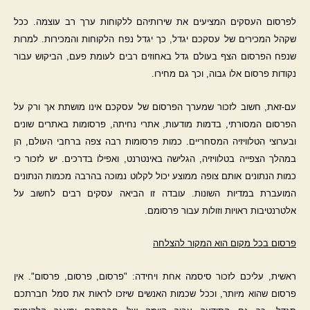
לפרסום העסקים המציעים את שירותיהם ללקוחות ערך רב עוצמה. ככל
שקהל המכירים של עסקכם יגדל, כך יגדל נפח הלקוחות והמכירות. למרות
שנפח הפרסום הצף בעולם גדל באחוזים רבים לעומת פעם, הביקוש עבור
נקודות פרסום אלו גבוה, וכך גם מחירו.
עם-זאת, חשוב לזכור שמערך הפרסום של עסקכם אינו מושתת אך ורק על
הפרסום המסורתי, בדמות מודעות, אתרי נחיתה, פרסומות באתרים שונים
ובערוצי הטלוויזיה המסחריים. כמות פרסומות רבה צפה ברחבי העולם, הן
במהלך הצפייה בטלוויזיה, הגלישה באינטרנט, ואפילו בדרכים. יש לזכור כי
כמות הנתונים אותם צופה ממוצע יכול לקלוט נמוכה בהרבה מכמות הנתונים
המועברת במדיות השונות. עובדה זו הביאה עסקים רבים לחשוב על
אלטרנטיבות ראויות וזולות עבור פרסומם.
פרסום בכל מקום הוא המקור להצלחה
ראשית, עליכם לזכור סיסמה אחת ויחידה: "פרסום, פרסום, פרסום". אין
פרסום שהוא מיותר, וככל שכמות האנשים שיזכו לראות את סמל חברתכם