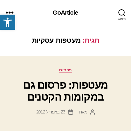
GoArticle
פתח סרגל נגישות
חיפוש
תפריט
תגית:
מעטפות עסקיות
קטגוריות
פרסום
מעטפות: פרסום גם
במקומות הקטנים
מאת
23 באפריל 2012
המחבר
תאריך
הפוסט
פוסט