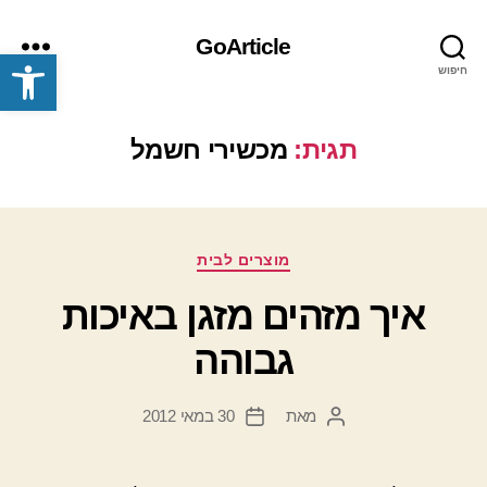
GoArticle
פתח סרגל נגישות
חיפוש
תפריט
תגית:
מכשירי חשמל
קטגוריות
מוצרים לבית
איך מזהים מזגן באיכות
גבוהה
מאת
30 במאי 2012
המחבר
תאריך
הפוסט
פוסט