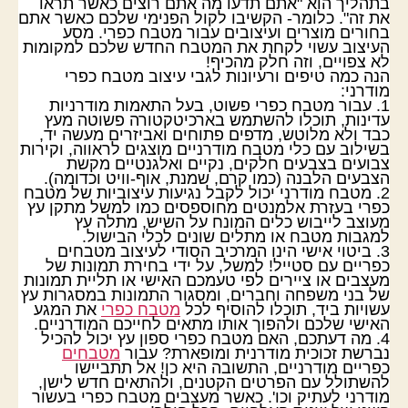
בתהליך הוא "אתם תדעו מה אתם רוצים כאשר תראו
את זה". כלומר- הקשיבו לקול הפנימי שלכם כאשר אתם
בחורים מוצרים ועיצובים עבור מטבח כפרי. מסע
העיצוב עשוי לקחת את המטבח החדש שלכם למקומות
לא צפויים, וזה חלק מהכיף!
הנה כמה טיפים ורעיונות לגבי עיצוב מטבח כפרי
מודרני:
1. עבור מטבח כפרי פשוט, בעל התאמות מודרניות
עדינות, תוכלו להשתמש בארכיטקטורה פשוטה מעץ
כבד ולא מלוטש, מדפים פתוחים ואביזרים מעשה יד,
בשילוב עם כלי מטבח מודרניים מוצגים לראווה, וקירות
צבועים בצבעים חלקים, נקיים ואלגנטיים מקשת
הצבעים הלבנה (כמו קרם, שמנת, אוף-וויט וכדומה).
2. מטבח מודרני יכול לקבל נגיעות עיצוביות של מטבח
כפרי בעזרת אלמנטים מחוספסים כמו למשל מתקן עץ
מעוצב לייבוש כלים המונח על השיש, מתלה עץ
למגבות מטבח או מתלים שונים לכלי הבישול.
3. ביטוי אישי הינו המרכיב הסודי לעיצוב מטבחים
כפריים עם סטייל! למשל, על ידי בחירת תמונות של
מעצבים או ציירים לפי טעמכם האישי או תליית תמונות
של בני משפחה וחברים, ומסגור התמונות במסגרות עץ
עשויות ביד, תוכלו להוסיף לכל
מטבח כפרי
את המגע
האישי שלכם ולהפוך אותו מתאים לחייכם המודרניים.
4. מה דעתכם, האם מטבח כפרי ספון עץ יכול להכיל
נברשת זכוכית מודרנית ומופארת? עבור
מטבחים
כפריים מודרניים, התשובה היא כן! אל תתביישו
להשתולל עם הפרטים הקטנים, ולהתאים חדש לישן,
מודרני לעתיק וכו'. כאשר מעצבים מטבח כפרי בעשור