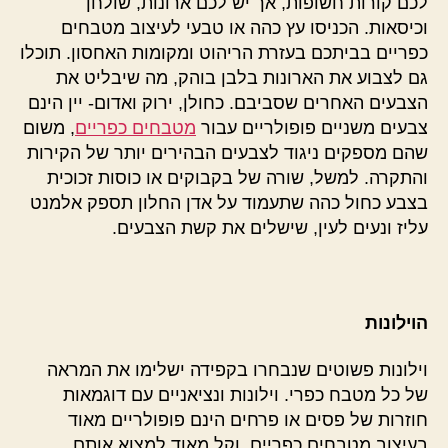
לכם קורות חשופות, אך יש לכם ארונות, שולחן
וכיסאות. הכניסו עץ כהה או טבעי לעיצוב מטבחים
כפריים בביתכם בעזרת הריהוט ומקומות האחסון. תוכלו
גם לצבוע את הארונות בלבן בוהק, מה שיבליט את
הצבעים האחרים שסביבם. כחולן, ירוק ואדום- יין הינם
צבעים משניים פופולריים עבור
מטבחים כפריים
, משום
שהם מספקים ניגוד לצבעים הבהירים יותר של הקירות
והתקרה. למשל, שורה של בקבוקים או כוסות זכוכית
בצבע כחול כהה שתעמוד על אדן החלון תספק אלמנט
עליז ונעים לעין, שישלים את קשת הצבעים.
הוילונות
וילונות פשוטים שנבחרו בקפידה ישלימו את המראה
של כל מטבח כפרי. וילונות ונציאניים עם דוגמאות
חוזרות של פסים או פרחים הינם פופולריים מאוד
בעיצוב מטבחים כפריים, וקל מאוד למצוא אותם