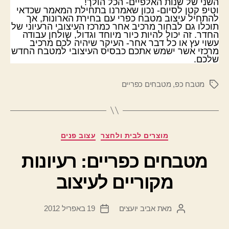
השני של שנות האלפיים- הכל הולך!
וטיפ קטן לסיום- נכון שאמרנו בתחילת המאמר שכדאי
להתחיל עיצוב מטבח כפרי עם בחירת הארונות, אך
תוכלו גם לבחור מרכיב אחר כמרכז העיצובי הרעיוני של
החדר. זה יכול להיות כיור מיוחד וגדול, שולחן עבודה
עשוי עץ או כל דבר אחר- העיקר שיהיה לכם מרכיב
מרכזי אשר ישמש אתכם כבסיס העיצובי למטבח החדש
שלכם.
מטבח כפ
,
מטבחים כפריים
תגיות
קטגוריות
מוצרים לבית ולחצר
עצוב פנים
מטבחים כפריים: רעיונות
מקוריים לעיצוב
מאת
אביב יועצים
19 באפריל 2012
המחבר
תאריך
הפוסט
פוסט