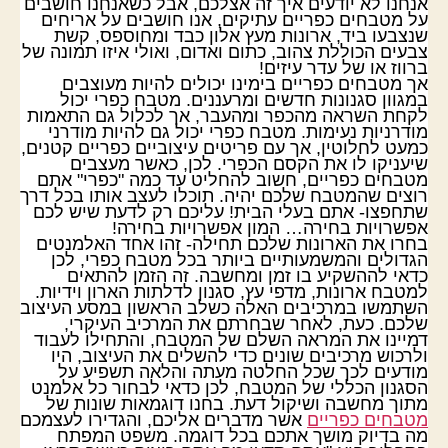
אנחנו לא יודעים איך זה אצלכם, אבל כשאנחנו חושבים
על מטבחים כפריים עתיקים, אנו חושבים על אריחים
שנצבעו ביד, ארונות מעץ אלון כבד ומחוספס, קשת
צבעים הכוללת צהוב, כתום ואדום, ואולי איזו תמונה של
ברווז או של עדר עיזים!
אך מטבחים כפריים בימינו יכולים להיות מעוצבים
במגוון סגנונות חדשים ומרעננים. מטבח כפרי יכול
לקחת השראה מהכפר ומהעבר, אך לכלול גם התאמות
מודרניות נעימות. מטבח כפרי יכול גם להיות מודרני
כמעט לחלוטין, אך עם פריטים עיצוביים כפריים קטנים,
שיעניקו לו את הקסם הכפרי. לכן, כאשר מעצבים
מטבחים כפריים, חשוב להחליט עד כמה "כפרי" אתם
רוצים שהמטבח שלכם יהיה. תוכלו לעצב אותו בכל דרך
שתחפצו- אתם בעלי הבית! עליכם רק לדעת שיש לכם
אפשרויות בחירה… המון אפשרויות בחירה!
בחרו את הארונות שלכם תחילה- זהו אחד האלמנטים
הגדולים והמשמעותיים ביותר בכל מטבח כפרי, לכן
כדאי לההשקיע בו זמן ומחשבה. זה הזמן להתאים
למטבח ארונות, מדפי עץ, סגנון לדלתות הארון וידיות.
השתמשו במרכיבים האלה כשלב הראשון במסע העיצוב
שלכם. כעת, לאחר שבחרתם את המרכיב העיקרי,
דמיינו את המראה השלם של המטבח, והתחילו לעבוד
ולרכוש מרכיבים שונים כדי להשלים את העיצוב, היו
מודעים לכך שכל החלטה מעתה והלאה תשפיע על
הסגנון הכללי של המטבח, לכן כדאי לבחור כל אלמנט
מתוך מחשבה ושיקול דעת. בחנו דוגמאות שונות של
מטבחים כפריים
אשר מדברים אליכם, והגדירו לעצמכם
מה בדיוק מושך אתכם בכל דוגמה. משפט המפתח