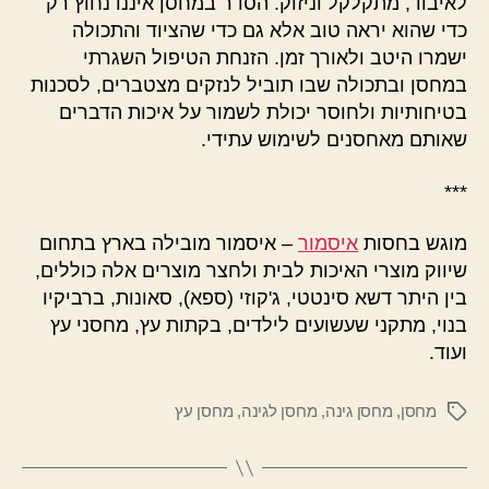
לאיבוד, מתקלקל וניזוק. הסדר במחסן איננו נחוץ רק
כדי שהוא יראה טוב אלא גם כדי שהציוד והתכולה
ישמרו היטב ולאורך זמן. הזנחת הטיפול השגרתי
במחסן ובתכולה שבו תוביל לנזקים מצטברים, לסכנות
בטיחותיות ולחוסר יכולת לשמור על איכות הדברים
שאותם מאחסנים לשימוש עתידי.
***
מוגש בחסות
איסמור
– איסמור מובילה בארץ בתחום
שיווק מוצרי האיכות לבית ולחצר מוצרים אלה כוללים,
בין היתר דשא סינטטי, ג'קוזי (ספא), סאונות, ברביקיו
בנוי, מתקני שעשועים לילדים, בקתות עץ, מחסני עץ
ועוד.
מחסן
,
מחסן גינה
,
מחסן לגינה
,
מחסן עץ
תגיות