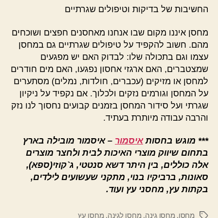
החשיבות של בדיקות וטיפולים שגרתיים
מחסן איננו מקום שבו אנחנו מאחסנים חפצים ושוכחים
מהם. חשוב להקפיד על טיפולים שגרתיים גם במחסן
עצמו וגם בתכולה שלו: לבדוק האם יש מפגעים
שמצטברים, האם ארגזי אחסון נפגעו, האם מים חודרים
למחסן או מזיקים (עכברים, חולדות, נמלים) מסתערים
על המחסן וגורמים נזקים ולכלוך. אם נקפיד על ניקיון
שגרתי ועל סידור המחסן בזמנים קבועים נחסוך לנו נזק
והרבה עבודה מיותרת בעתיד.
***
מוגש בחסות
איסמור
– איסמור מובילה בארץ
בתחום שיווק מוצרי האיכות לבית ולחצר מוצרים
אלה כוללים, בין היתר דשא סנטטי, ג`קוזי(ספא),
סאונות, ברביקיו בנוי, מתקני שעשועים לילדים,
בקתות עץ, מחסני עץ ועוד.
מחסן
,
מחסן גינה
,
מחסן לגינה
,
מחסן עץ
תגיות