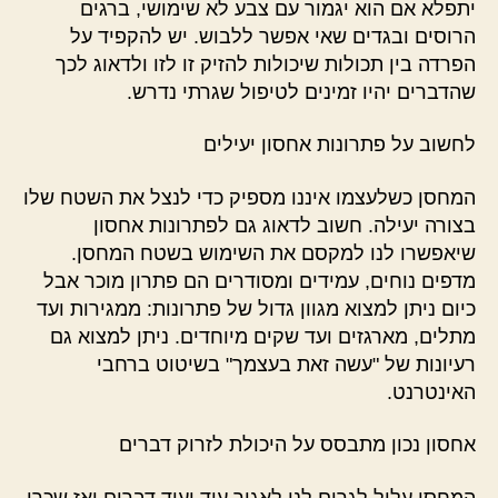
יתפלא אם הוא יגמור עם צבע לא שימושי, ברגים
הרוסים ובגדים שאי אפשר ללבוש. יש להקפיד על
הפרדה בין תכולות שיכולות להזיק זו לזו ולדאוג לכך
שהדברים יהיו זמינים לטיפול שגרתי נדרש.
לחשוב על פתרונות אחסון יעילים
המחסן כשלעצמו איננו מספיק כדי לנצל את השטח שלו
בצורה יעילה. חשוב לדאוג גם לפתרונות אחסון
שיאפשרו לנו למקסם את השימוש בשטח המחסן.
מדפים נוחים, עמידים ומסודרים הם פתרון מוכר אבל
כיום ניתן למצוא מגוון גדול של פתרונות: ממגירות ועד
מתלים, מארגזים ועד שקים מיוחדים. ניתן למצוא גם
רעיונות של "עשה זאת בעצמך" בשיטוט ברחבי
האינטרנט.
אחסון נכון מתבסס על היכולת לזרוק דברים
המחסן עלול לגרום לנו לאגור עוד ועוד דברים ואז שכרו