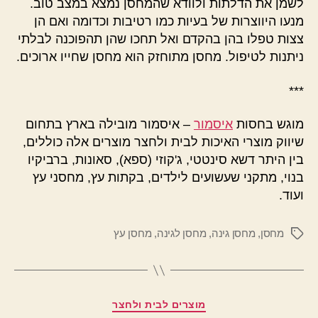
לשמן את הדלתות ולוודא שהמחסן נמצא במצב טוב.
מנעו היווצרות של בעיות כמו רטיבות וכדומה ואם הן
צצות טפלו בהן בהקדם ואל תחכו שהן תהפוכנה לבלתי
ניתנות לטיפול. מחסן מתוחזק הוא מחסן שחייו ארוכים.
***
מוגש בחסות
איסמור
– איסמור מובילה בארץ בתחום
שיווק מוצרי האיכות לבית ולחצר מוצרים אלה כוללים,
בין היתר דשא סינטטי, ג'קוזי (ספא), סאונות, ברביקיו
בנוי, מתקני שעשועים לילדים, בקתות עץ, מחסני עץ
ועוד.
מחסן
,
מחסן גינה
,
מחסן לגינה
,
מחסן עץ
תגיות
קטגוריות
מוצרים לבית ולחצר