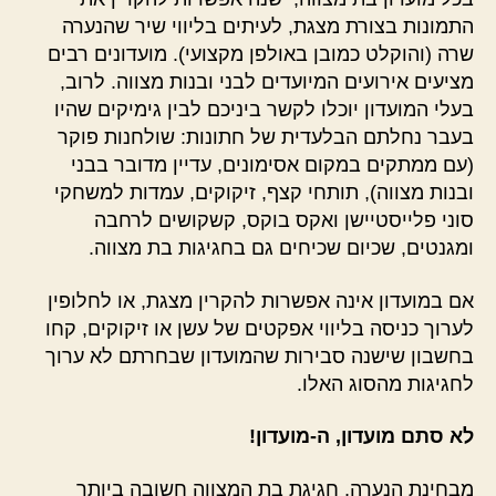
התמונות בצורת מצגת, לעיתים בליווי שיר שהנערה
שרה (והוקלט כמובן באולפן מקצועי). מועדונים רבים
מציעים אירועים המיועדים לבני ובנות מצווה. לרוב,
בעלי המועדון יוכלו לקשר ביניכם לבין גימיקים שהיו
בעבר נחלתם הבלעדית של חתונות: שולחנות פוקר
(עם ממתקים במקום אסימונים, עדיין מדובר בבני
ובנות מצווה), תותחי קצף, זיקוקים, עמדות למשחקי
סוני פלייסטיישן ואקס בוקס, קשקושים לרחבה
ומגנטים, שכיום שכיחים גם בחגיגות בת מצווה.
אם במועדון אינה אפשרות להקרין מצגת, או לחלופין
לערוך כניסה בליווי אפקטים של עשן או זיקוקים, קחו
בחשבון שישנה סבירות שהמועדון שבחרתם לא ערוך
לחגיגות מהסוג האלו.
לא סתם מועדון, ה-מועדון!
מבחינת הנערה, חגיגת בת המצווה חשובה ביותר