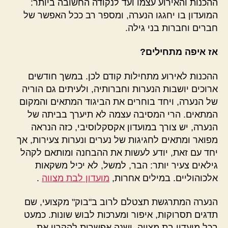
ההכנות והאירוע עצמו ועד לנקודה החשובה ביותר:
המועדון בו יחגגו הנערה, ומספר רב ככל האפשר של
חברים וחברות בני גילה.
אז איפה מתחילים?
ההכנות לאירוע מתחילות קודם לכן. במשך חודשים
ארוכים יושבות הנערות וחברותיה, ולעיתים גם הוריה
של הנערה, ויחד בוחרים את הביגוד המתאים והמקום
המתאים. הרי המסיבה עצמה לא תיערך בביתה של
הנערה, יש צורך במועדון אקסקלוסיבי, כזה הנראה
מפואר ומתאים לחגיגות של נערים ונערות צעירות, אך
יחד עם זאת, יודע לעשות את ההבחנה ומותאם לקהל
גילאים צעיר יותר: הבר, למשל, לא יכיל משקאות
אלכוהוליים. במילים אחרות,
מועדון לבת מצווה
.
הנערה המתרגשת תצטלם לרוב ב"בוק" מקצועי, שם
תדגים תסרוקות, איפור ומערכות לבוש שונות. כמעט
בכל מועדון בת מצווה, ישנה אפשרות להקרין את