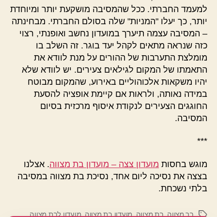
למעמד החברתי. ככל שהמסיבה מושקעת יותר ומיוחדת
יותר, כך יעלו "המניות" שלה בסולם החברתי. מבחינתה
– המסיבה עצמה תיערך במועדון נחשב ואופנתי, רצוי
כזה שנראה מתאים לקהל יעד בוגר. זה השלב בו
מומלצת התערבות של ההורים על מנת לוודא את
התאמתו של המקום לגילאים צעירים. יש לוודא שלא
יהיו משקאות אלכוהוליים באירוע, שהמקום מבוטח
במידה נאותה, ולראות אם קיימת אופציה להסעת
החוגגים הצעירים לנקודת איסוף מרכזית בסיום
המסיבה.
***
מוגש בחסות
מועדון צצה – מועדון בת מצווה
. אצלנו
בצצה את נסיכה ליום אחד, נסיכת בת מצווה במסיבה
בלתי נשכחת.
בר מצווה
,
בת מצווה
,
מועדון בת מצווה
,
מועדון לבת מצווה
תגיות