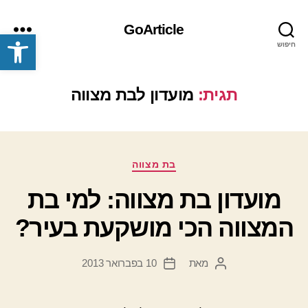
GoArticle
פתח סרגל נגישות
חיפוש
תפריט
תגית:
מועדון לבת מצווה
קטגוריות
בת מצווה
מועדון בת מצווה: למי בת
המצווה הכי מושקעת בעיר?
מאת
10 בפברואר 2013
המחבר
תאריך
הפוסט
פוסט