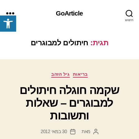
GoArticle
פתח סרגל נגישות
חיפוש
תפריט
תגית:
חיתולים למבוגרים
קטגוריות
בריאות
גיל הזהב
שקמה חוגלה חיתולים
למבוגרים – שאלות
ותשובות
מאת
30 במאי 2012
המחבר
תאריך
הפוסט
פוסט