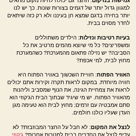
גמישות במיקום
: החצר גם יכולה להיות מקום מתאים
למגוון גדול יותר של דגמים בצורות שונות. כך יש לנו
יותר בחירה בדגם שמצא חן בעיננו ולא רק כזה שיתאים
לחדר מסוים בבית.
בעיות רטיבות ונזילות
: הילדים משתוללים
ומשפריצים? כל מי שיוצא מהמים מרטיב את כל
הסביבה? יש נזילה פתאום מהמערכת? כשהמערכת
מחוץ לבית, למי אכפת?
האוויר הפתוח
: חוויית השכשוך באוויר הפתוח היא
חוויה מיוחדת. במקום לראות תקרה וקירות אתם יכולים
לראות את צמחיית הגינה, את הנוף שמסביב וליהנות
מהאוויר הפתוח. יש מי שיגיד שבתוך הבית הג'קוזי הוא
סתם אמבטיה עם זרמים; מחוץ לבית הוא טעימה מגן
העדן שעליו כולנו חולמים.
לנצל את המקום
: לא חבל על החצר המבוזבזת? לא
עדיף לנצל את החדרים בבית למטרות אחרות?
ג'קוזי