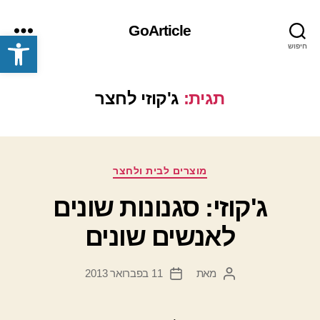
GoArticle
פתח סרגל נגישות
חיפוש
תפריט
תגית:
ג'קוזי לחצר
קטגוריות
מוצרים לבית ולחצר
ג'קוזי: סגנונות שונים
לאנשים שונים
מאת
11 בפברואר 2013
המחבר
תאריך
הפוסט
פוסט