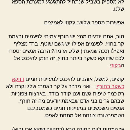
לא מספיק בשביל שנתחיל להתגעגע למערכת הספא
שלנו.
אפשרות מספר שלוש: ג'קוזי לאמיצים
טוב, אתם יודעים מה? יש חורף אמיתי לפעמים ובאמת
קר בחוץ. לפעמים אפילו יש גשם שוטף, ברד מצליף
ואפילו (ככה שמעתי) שלג. אז מה? הרבה אנשים יספרו
לכם שדווקא כשקר ביותר בחוץ, זה הזמן להיכנס אל
ה
ג'קוזי
.
קופים, למשל, אוהבים להיכנס למעיינות חמים
דווקא
כשקר בחורף
– ואני מדבר על קר באמת: שלג וקרח ולא
רק כמה טיפות גשם וענן קודר בודד. בארצות צפוניות
שבהם גרים בני אדם שבאמת יודעים מה זה חורף,
אנשים משכשכים במעיינות חמים כשמסביבם
הטמפרטורה צונחת אל מתחת לאפס.
אז המתינו ליום החורף הבא (בתקווה שהוא אכן יבוא)