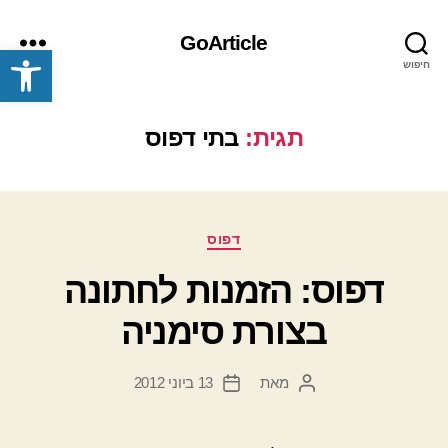
GoArticle
פתח סרגל נגישות
חיפוש
תפריט
תגית:
בתי דפוס
קטגוריות
דפוס
דפוס: הזמנות לחתונה
בצורת סימניה
מאת
13 ביוני 2012
המחבר
תאריך
הפוסט
פוסט