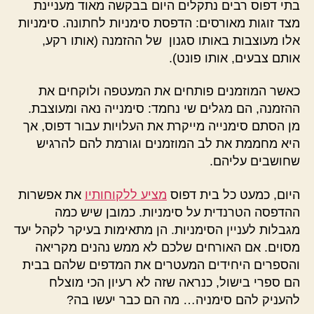
בתי דפוס רבים נתקלים היום בבקשה מאוד מעניינת
מצד זוגות מאורסים: הדפסת סימניות לחתונה. סימניות
אלו מעוצבות באותו סגנון של ההזמנה (אותו רקע,
אותם צבעים, אותו פונט).
כאשר המוזמנים פותחים את המעטפה ולוקחים את
ההזמנה, הם מגלים שי נחמד: סימנייה נאה ומעוצבת.
מן הסתם סימנייה מייקרת את העלויות עבור דפוס, אך
היא מחממת את לב המוזמנים וגורמת להם להרגיש
שחושבים עליהם.
היום, כמעט כל בית דפוס
מציע ללקוחותיו
את אפשרות
ההדפסה הטרנדית על סימניות. כמובן שיש כמה
מגבלות לעניין הסימניות. הן מתאימות בעיקר לקהל יעד
מסוים. אם האורחים שלכם לא ממש נהנים מקריאה
והספרים היחידים המעטרים את המדפים שלהם בבית
הם ספרי בישול, כנראה שזה לא רעיון הכי מוצלח
להעניק להם סימניה… מה הם כבר יעשו בה?