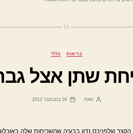
–
איך
למנוע
זאת?"
קטגוריות
בריאות
כללי
חת שתן אצל גבר
מאת
16 בנובמבר 2012
המחבר
תאריך
הפוסט
פוסט
קצר שלפניכם נדון בבעיה שהשכיחות שלה באוכלוס