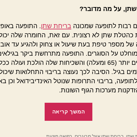
שתן, על מה מדובר?
ים רבות לתופעה שמכונה
בריחת שתן
. התופעה באופן
כהטלת שתן לא רצונית. עם זאת, החומרה שלה יכולה
של מספר טיפת בעת שיעול או צחוק ולהגיע עד אובד
וחלט על הסוגרים. התופעה מתרחשת ביקר בגילאים
המבוגרים יותר (65 ומעלה) והשכיחות שלה הולכת ועולה ככל
ם בגיל. הסיבה לכך נעוצה בריבוי התחלואות שיכול
תופעה, בריבוי התרופות שנוטל האינדיבידואל וכן באו
זדקנות מערכות הגוף השונות.
"בריחת
המשך קריאה
שתן
אצל
מבוגרים
 שתן
,
בריחת שתן אצל מבוגרים
,
רפואה מונעת