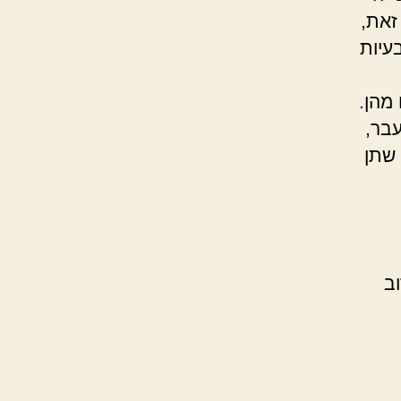
 ומעלה). עם זאת,
עיות
מהן.
בר,
 שתן
ב