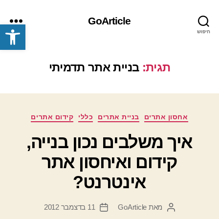
GoArticle
פתח סרגל נגישות
חיפוש
תפריט
תגית:
בניית אתר תדמיתי
קטגוריות
אחסון אתרים
בניית אתרים
כללי
קידום אתרים
איך משלבים נכון בנייה,
קידום ואיחסון אתר
אינטרנט?
מאת
GoArticle
11 בדצמבר 2012
המחבר
תאריך
הפוסט
פוסט