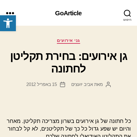
GoArticle
פתח סרגל נגישות
חיפוש
תפריט
קטגוריות
גני אירועים
גן אירועים: בחירת תקליטן
לחתונה
מאת
אביב יועצים
15 באפריל 2012
המחבר
תאריך
הפוסט
פוסט
כל חתונה של גן אירועים בשרון מצריכה תקליטן. מאחר
והיום יש שפע גדול כל כך של תקליטנים, לא קל לבחור
את התקליטן האידיאלי לחתונה שלכם.