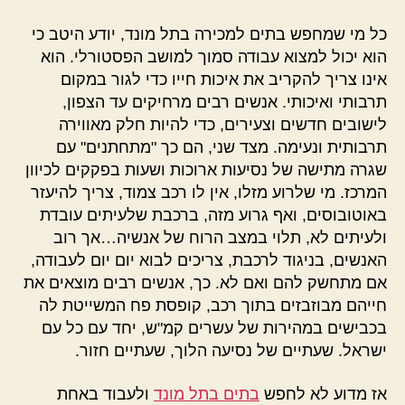
כל מי שמחפש בתים למכירה בתל מונד, יודע היטב כי
הוא יכול למצוא עבודה סמוך למושב הפסטורלי. הוא
אינו צריך להקריב את איכות חייו כדי לגור במקום
תרבותי ואיכותי. אנשים רבים מרחיקים עד הצפון,
לישובים חדשים וצעירים, כדי להיות חלק מאווירה
תרבותית ונעימה. מצד שני, הם כך "מתחתנים" עם
שגרה מתישה של נסיעות ארוכות ושעות בפקקים לכיוון
המרכז. מי שלרוע מזלו, אין לו רכב צמוד, צריך להיעזר
באוטובוסים, ואף גרוע מזה, ברכבת שלעיתים עובדת
ולעיתים לא, תלוי במצב הרוח של אנשיה…אך רוב
האנשים, בניגוד לרכבת, צריכים לבוא יום יום לעבודה,
אם מתחשק להם ואם לא. כך, אנשים רבים מוצאים את
חייהם מבוזבזים בתוך רכב, קופסת פח המשייטת לה
בכבישים במהירות של עשרים קמ"ש, יחד עם כל עם
ישראל. שעתיים של נסיעה הלוך, שעתיים חזור.
אז מדוע לא לחפש
בתים בתל מונד
ולעבוד באחת