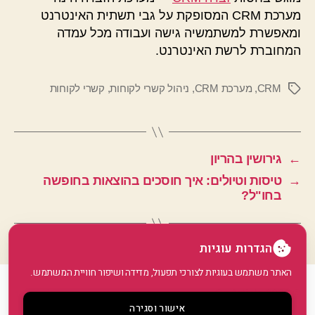
מערכת CRM המסופקת על גבי תשתית האינטרנט
ומאפשרת למשתמשיה גישה ועבודה מכל עמדה
המחוברת לרשת האינטרנט.
CRM
,
מערכת CRM
,
ניהול קשרי לקוחות
,
קשרי לקוחות
תגיות
←
גירושין בהריון
→
טיסות וטיולים: איך חוסכים בהוצאות בחופשה
בחו"ל?
הגדרות עוגיות
האתר משתמש בעוגיות לצורכי תפעול, מדידה ושיפור חוויית המשתמש.
© 2026
GoArticle
למעלה
↑
אישור וסגירה