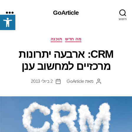
GoArticle
פתח סרגל נגישות
חיפוש
תפריט
קטגוריות
מה חדש
תוכנה
CRM: ארבעה יתרונות
מרכזיים למחשוב ענן
מאת
GoArticle
2 ביולי 2013
המחבר
תאריך
הפוסט
פוסט