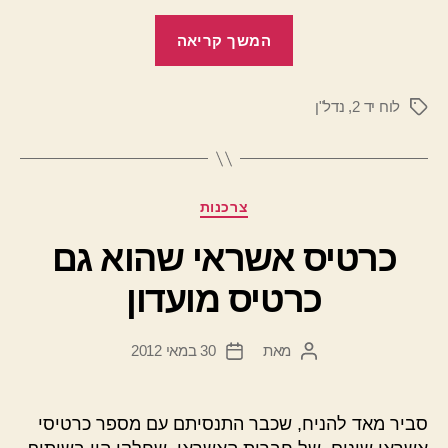
"אילו
המשך קריאה
נכסי
נדל"ן
לוח יד 2
,
נדל"ן
אפשר
תגיות
למצוא
בלוחות
יד
קטגוריות
צרכנות
2
?"
כרטיס אשראי שהוא גם
כרטיס מועדון
מאת
30 במאי 2012
המחבר
תאריך
הפוסט
פוסט
סביר מאד להניח, שכבר התנסיתם עם מספר כרטיסי