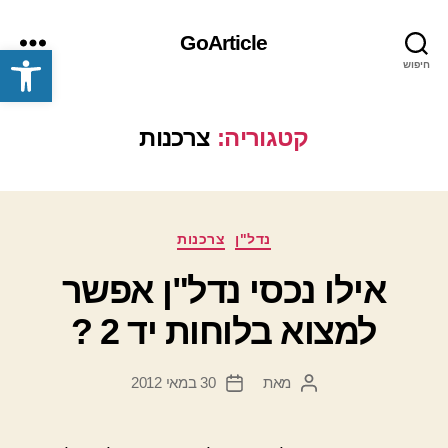
GoArticle
פתח סרגל נגישות
חיפוש
תפריט
קטגוריה:
צרכנות
קטגוריות
נדל"ן
צרכנות
אילו נכסי נדל"ן אפשר
למצוא בלוחות יד 2 ?
מאת
30 במאי 2012
המחבר
תאריך
הפוסט
פוסט