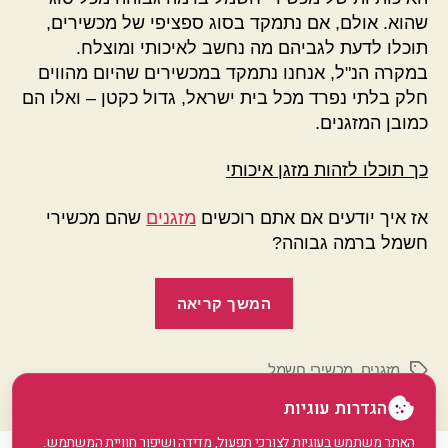
שהוא. אולם, אם נתמקד בסוג ספציפי של מכשירים,
תוכלו לדעת לגביהם מה נחשב לאיכותי ומוצלח.
במקרה הנ"ל, אנחנו נתמקד במכשירים שהיום מהווים
חלק בלתי נפרד מכל בית ישראל, גדול כקטן – ואלו הם
כמובן המזגנים.
כך תוכלו לזהות מזגן איכותי
אז איך יודעים אם אתם רוכשים
מזגנים
שהם מכשירי
חשמל ברמה גבוהה?
"איך
המשך קריאה
מזהים
מזגן
מזגנים
,
מכשירי חשמל
באיכות
תגיות
גבוהה"
הגדרות עוגיות
האתר משתמש בעוגיות לצורכי תפעול, מדידה ושיפור חוויית המשתמש.