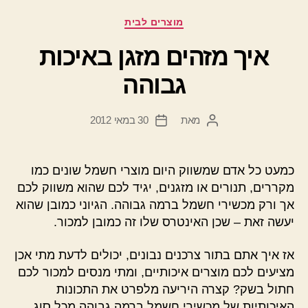
קטגוריות
מוצרים לבית
איך מזהים מזגן באיכות
גבוהה
מאת
30 במאי 2012
המחבר
תאריך
הפוסט
פוסט
כמעט כל אדם שמשווק היום מוצרי חשמל שונים כמו
מקררים, תנורים או מזגנים, יגיד לכם שהוא משווק לכם
אך ורק מכשירי חשמל ברמה גבוהה. הגיוני כמובן שהוא
יעשה זאת – שכן האינטרס שלו זה כמובן למכור.
אז איך אתם בתור צרכנים נבונים, יכולים לדעת מתי אכן
מציעים לכם מוצרים איכותיים, ומתי מנסים למכור לכם
חתול בשק? קצרה היריעה מלפרט את התכונות
האיכותיות של מכשירי חשמל ברמה גבוהה מכל סוג