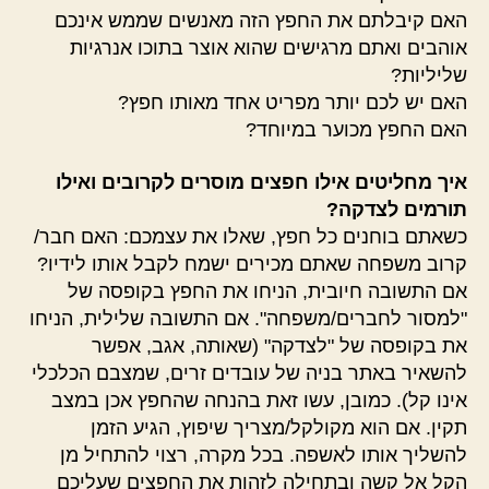
האם קיבלתם את החפץ הזה מאנשים שממש אינכם
אוהבים ואתם מרגישים שהוא אוצר בתוכו אנרגיות
שליליות?
האם יש לכם יותר מפריט אחד מאותו חפץ?
האם החפץ מכוער במיוחד?
איך מחליטים אילו חפצים מוסרים לקרובים ואילו
תורמים לצדקה?
כשאתם בוחנים כל חפץ, שאלו את עצמכם: האם חבר/
קרוב משפחה שאתם מכירים ישמח לקבל אותו לידיו?
אם התשובה חיובית, הניחו את החפץ בקופסה של
"למסור לחברים/משפחה". אם התשובה שלילית, הניחו
את בקופסה של "לצדקה" (שאותה, אגב, אפשר
להשאיר באתר בניה של עובדים זרים, שמצבם הכלכלי
אינו קל). כמובן, עשו זאת בהנחה שהחפץ אכן במצב
תקין. אם הוא מקולקל/מצריך שיפוץ, הגיע הזמן
להשליך אותו לאשפה. בכל מקרה, רצוי להתחיל מן
הקל אל קשה ובתחילה לזהות את החפצים שעליכם