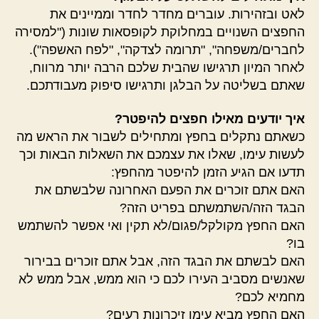
לאט ובזהירות. עוברים מחדר לחדר וממיינים את
החפצים השנויים במחלוקת לקופסאות שונות ("למסירה
לחברים/משפחה", "תרומה לצדקה", "לפח האשפה").
לאחר המיון תרגישו שהבית שלכם הרבה יותר מרווח,
שאתם בשליטה על הבלגן ותרגישו סיפוק מעבודתכם.
איך יודעים מאילו חפצים להיפטר?
כשאתם נתקלים בחפץ ומתחילים לשבור את הראש מה
לעשות עימו, שאלו את עצמכם את השאלות הבאות וכך
תדעו אם הגיע הזמן להיפטר מהחפץ:
האם אתם זוכרים את הפעם האחרונה שלבשתם את
הבגד הזה/השתמשתם בפריט הזה?
האם החפץ מקולקל/פגום/לא תקין ואי אפשר להשתמש
בו?
האם לבשתם את הבגד הזה, אבל אתם זוכרים בבירור
שאנשים מסביב העירו לכם כי הוא ממש, אבל ממש לא
מחמיא לכם?
האם החפץ מביא עימו זיכרונות רעים?