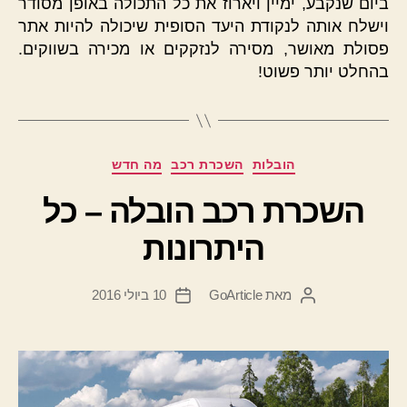
ביום שנקבע, ימיין ויארוז את כל התכולה באופן מסודר
וישלח אותה לנקודת היעד הסופית שיכולה להיות אתר
פסולת מאושר, מסירה לנזקקים או מכירה בשווקים.
בהחלט יותר פשוט!
קטגוריות
הובלות
השכרת רכב
מה חדש
השכרת רכב הובלה – כל
היתרונות
מאת
GoArticle
10 ביולי 2016
המחבר
תאריך
הפוסט
פוסט