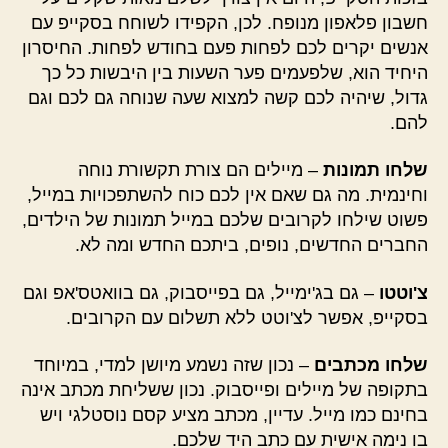
חשבון פלאפון מנופח. לכן, הקפידו לשוחח בסקייפ עם
אנשים יקרים לכם לפחות פעם בחודש לפחות. החיסרון
היחיד הוא, שלפעמים פער השעות בין היבשות כל כך
גדול, שיהיה לכם קשה למצוא שעה שנוחה גם לכם וגם
להם.
שלחו תמונות
– מיילים הם צורת תקשורת נוחה
וחינמית. מה גם שאם אין לכם כוח להשתפכויות במייל,
פשוט שילחו לקרובים שלכם במייל תמונות של הילדים,
החברים החדשים, נופים, ביתכם החדש ומה לא.
צ'וטטו
– גם בג'ימייל, גם בפייסבוק, גם בוואטס'אפ וגם
בסקייפ, אפשר לצ'וטט ללא תשלום עם הקרובים.
שלחו מכתבים
– נכון שזה נשמע מיושן למדי, במיוחד
בתקופה של מיילים ופייסבוק. נכון ששליחת מכתב אינה
בחינם כמו מייל. עדיין, מכתב מציע קסם נוסטלגי ויש
בו נימה אישית עם כתב היד שלכם.