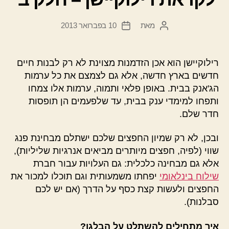
מאת
10 בפברואר 2013
המחבר
תאריך
הפוסט
פוסט
רילוקיישן הוא אכן הזדמנות מצוינת לא רק לבנות חיים
חדשים בארץ חדשה, אלא גם לצמצם את כל ערמות
הג'אנק בבית. באופן פלאי ותמוה, ערמות אלו צמחו
ותפחו למימדי ענק בבית, עד שלפעמים הן תופסות
חדר שלם.
ובכן, לא רק שמיון החפצים שלכם ישתלם מבחינת פנג
שווי (לפיה, חפצים מיותרים מביאים אנרגיות שליליות),
אלא גם מבחינה כלכלית: גם העלויות עבור חברת
שילוח בינלאומי
יפחתו משמעותית וגם תוכלו למכור את
החפצים ולעשות קצת כסף על הדרך (אם יש לכם
סבלנות).
איך מתחילים להשתלט על הבלגן?