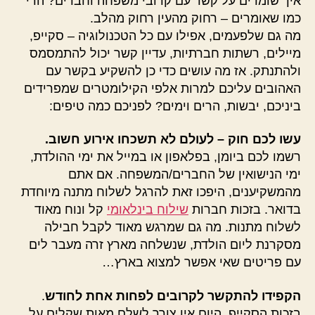
איך שומרים על קשר עם קרובי משפחה וחברים? הרי
כמו שאומרים – רחוק מהעין רחוק מהלב.
מה גם שלפעמים, אפילו עם כל הטכנולוגיה – סקייפ,
מיילים, רשתות חברתיות, עדיין קשר יכול להתמסמס
ולהתנתק. אז מה עושים כדי כן להשקיע בקשר עם
האהובים עליכם למרות אלפי הקילומטרים שמפרידים
ביניכם, יבשות, הרים וימים? לפניכם כמה טיפים:
עשו לכם חוק – לעולם לא תשכחו אירוע חשוב.
רשמו לכם ביומן, בפלאפון או במייל את ימי ההולדת,
ימי הנישואין של החברים/המשפחה. אם אתם
מהמשקיענים, היפכו זאת להרגל לשלוח מתנה מיוחדת
בדואר. בזכות חברות
שילוח בינלאומי
קל ונוח מאוד
לשלוח מתנות. מה גם שמרגש מאוד לקבל חבילה
מסקרנת ליום הולדת, שנשלחה מארץ זרה מעבר לים
עם פריטים שאי אפשר למצוא בארץ…
הקפידו להתקשר לקרובים לפחות אחת לחודש
.
בזכות הסקייפ, היום אין צורך לשלם מאות שקלים על