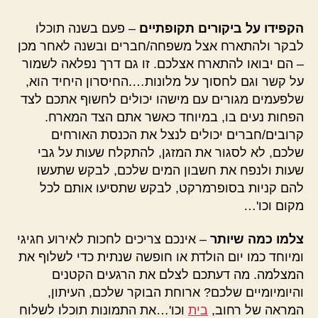
הקפידו על ביקורים תקופתיים
– פעם בשנה תוכלו
לבקר ולהתארח אצל משפחה/חברים ובשנה לאחר מכן
– הם יבואו להתארח אצלכם. זו גם דרך נפלאה לשמור
על קשר וגם לחסוך על מלונות….החיסרון היחיד הוא,
שלפעמים מגורים עם מישהו יכולים לחשוף אתכם לצד
הפחות נעים בו, במיוחד כאשר אתם הצד המארח.
קרובים/חברים יכולים לנצל את הכנסת האורחים
שלכם, לא לסגור את המזגן, להתקלח שעות על גבי
שעות ולנפח את חשבון המים שלכם, לבקש שתעשו
להם קניות בסופרמרקט, לבקש שתסיעו אותם לכל
מקום וכו'…
צלמו כמה שיותר
– אינכם צריכים לחכות לאירוע חגיגי
ומיוחד כמו יום הולדת או חופשה שנתית כדי לשלוף את
המצלמה. מה דעתכם לצלם את הרגעים הקטנים
והיומיומיים שלכם? ארוחת הבוקר שלכם, העיתון,
המראה של רחוב,
בית
וכו'…את התמונות תוכלו לשלוח