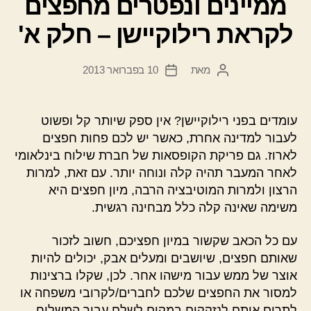
ממיינים ונפטרים מחפצים
לקראת רילוקיישן – חלק א'
מאת
10 בפברואר 2013
המחבר
תאריך
הפוסט
פוסט
עומדים בפני רילוקיישן? אין ספק שיותר קל ופשוט
לעבור למדינה אחרת, כאשר יש לכם פחות חפצים
לארוז. גם פריקת הקופסאות של חברת שילוח בינלאומי
לאחר המעבר תהיה קלה ונוחה יותר. עם זאת, למרות
הרצון ולמרות המוטיבציה הרבה, מיון חפצים היא
משימה שאינה קלה כלל מבחינה רגשית.
עם כל הכאב שקשור במיון חפציכם, חשוב לזכור
שאותם חפצים, שיושבים ומעלים אבק, יכולים להיות
אוצר של ממש עבור מישהו אחר. לכן, שקלו ברצינות
למסור את החפצים שלכם לחברים/לקרובי משפחה או
לתרום אותם לנזקקים במקום לשלם עבור המשלוח