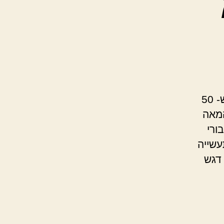
כמה פרטים מעניינים כל הכפר הדרוזי ירכא: זהו כפר הדרוזי ש- 50
יים מהמאה
ורי
עשייה
 דגש