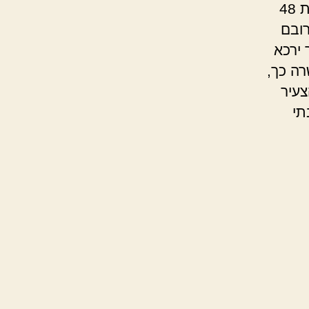
ירכא קיימת כבר מאות שנים ככפר דרוזי בגליל המערבי. בשנת 48
ה רובם
 ירכא
שרה כך,
צעיר
תי