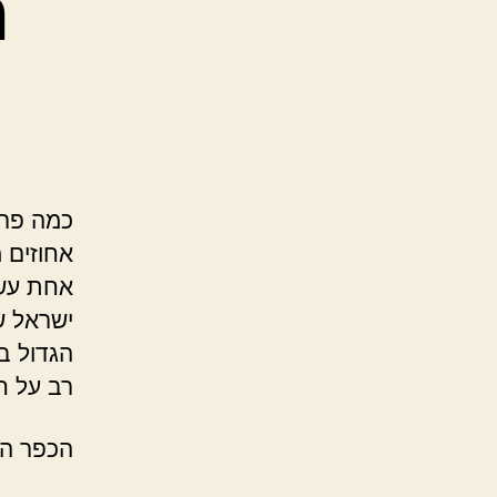
ה
אחת עשר
ישראל ש
הגדול בי
רב על ח
הכפר הד