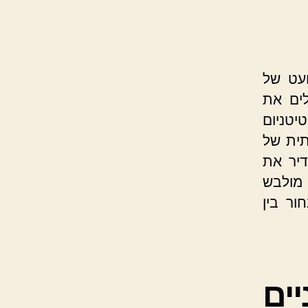
עט של
לים את
יטניום
תית של
דיר את
מולבש
ר בין
ים