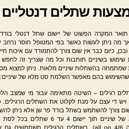
צעות שתלים דנטליים
תואר המקרה הפשוט של יישום שתל דנטלי בודד 
אך מה ניתן לעשות כאשר בפי המטופל חוסר נרחב י
ובכן, כיום כבר אין שום צורך להתמודד עם איכות חיי
שימוש בשיניים תותבות וכל מה שצריך זה לחפש
 שמתמחה בהשתלות שיניים מלאות. ניתן למצוא מספ
השימוש בהם מאפשר השלמת סט מלא של שיניים:
לים רגילים – השיטה מתאימה עבור מי שמצב הל
 ויש די עצם על מנת לקלוט את השתלים הרגילים. כ
שום צורך להשתמש בשתל בודד פר שן אלא ניתן להש
מלא של שיניים תוך יישום 4 עד 6 שתלים ב
קרויה all on 4/6). בשתלים הרגילים משתמשים ג