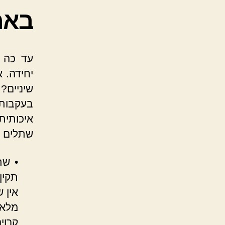
באמ
עד כה 
יחידה. 
שיניים? 
בעקבות 
איכותית
שתלים ש
• שת
תקין
אין 