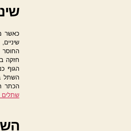
שיני
כאשר מ
שיניים,
החוסר ב
חזקה בי
הגוף כנ
השתל ב
הכתר ה
שתלים ד
השל