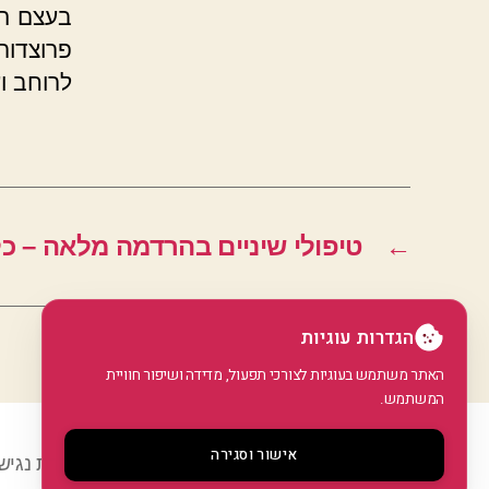
בעצם הל
פרוצדור
לרוחב וע
←
טיפולי שיניים בהרדמה מלאה – 
הגדרות עוגיות
האתר משתמש בעוגיות לצורכי תפעול, מדידה ושיפור חוויית
המשתמש.
אישור וסגירה
© 2026
GoArticle
מדיניות פרטיות
•
הצהרת נגיש