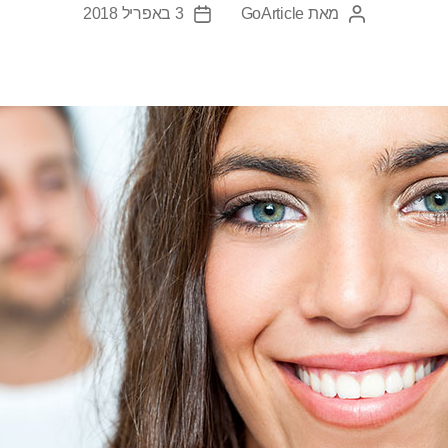
מאת
GoArticle
3 באפריל 2018
המחבר
תאריך
הפוסט
פוסט