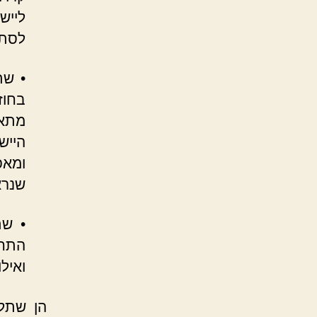
לסת.
• שת
בחוז
מתאי
הייש
ומאפ
שנרא
• שת
התחת
ואיל
הן שתלי