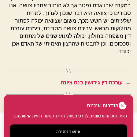
במקרה שבו אדם נפטר אך לא הותיר אחריו צוואה. אנו
סבורים כי צוואה היא דבר שנכון לערוך, למרות
שלעיתים יש חשש מכך, משום שצוואה יכולה לפתור
מחלוקות מראש. עריכת צוואה מסודרת, בעזרת עורכת
דין משפחה בחולון, יכולה למנוע שנים של מתחים
וסכסוכים, וכן להבטיח שהרצון האמיתי של האדם אכן
יכובד.
←
עורכת דין גירושין בנס ציונה
הגדרות עוגיות
האתר משתמש בעוגיות לצורכי תפעול, מדידה ושיפור חוויית המשתמש.
© 2026
GoArticle
למעלה
↑
אישור וסגירה
מדיניות פרטיות
•
הצהרת נגישות