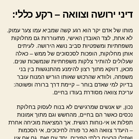
דיני ירושה וצוואה – רקע כללי:
מותו של אדם יקר הוא רגע קשה שמביא עמו צער עמוק.
לא אחת, לצד האובדן האישי, מתעוררות גם מחלוקות
משפחתיות ומשפטיות סביב נושא הירושה. לעיתים
אותן מחלוקות, הופכות לסכסוכים של ממש – כאלה
שעלולים להותיר צלקות משפחתיות שנמשכות שנים.
מכאן, דווקא מתוך רצון להימנע מהתנגשות בין בני
משפחה, ולוודא שהרכוש שאותו הוריש המנוח עובר
בדיוק למי שאדם בוחר – קיימת דרך ברורה ופשוטה:
עריכת צוואה מסודרת בעודו בחיים.
נכון, יש אנשים שמרגישים לא בנוח לעסוק בחלוקת
נכסים כאשר הם בחיים, מהחשש וגם מתוך אמונות
תפלות או אי-נוחות רגשית. אך המציאות מוכיחה אחרת
– היעדר צוואה הוא כר פורה לחיכוכים, אי הסכמות
ואפילו קרעים בלתי הפיכים. יחד עם זאת, גם אם אין