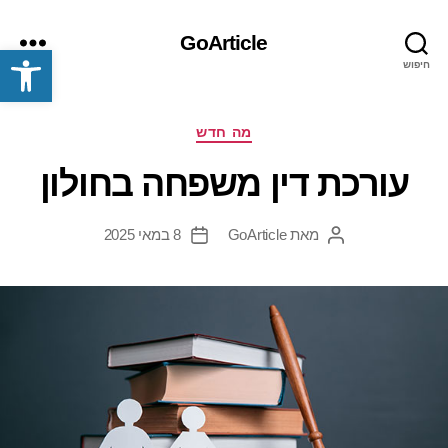
GoArticle
פתח סרגל נגישות
חיפוש
תפריט
קטגוריות
מה חדש
עורכת דין משפחה בחולון
מאת
GoArticle
8 במאי 2025
המחבר
תאריך
הפוסט
פוסט