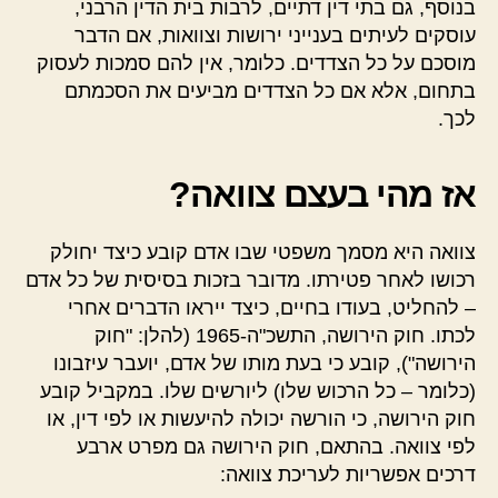
בנוסף, גם בתי דין דתיים, לרבות בית הדין הרבני,
עוסקים לעיתים בענייני ירושות וצוואות, אם הדבר
מוסכם על כל הצדדים. כלומר, אין להם סמכות לעסוק
בתחום, אלא אם כל הצדדים מביעים את הסכמתם
לכך.
אז מהי בעצם צוואה?
צוואה היא מסמך משפטי שבו אדם קובע כיצד יחולק
רכושו לאחר פטירתו. מדובר בזכות בסיסית של כל אדם
– להחליט, בעודו בחיים, כיצד ייראו הדברים אחרי
לכתו. חוק הירושה, התשכ"ה-1965 (להלן: "חוק
הירושה"), קובע כי בעת מותו של אדם, יועבר עיזבונו
(כלומר – כל הרכוש שלו) ליורשים שלו. במקביל קובע
חוק הירושה, כי הורשה יכולה להיעשות או לפי דין, או
לפי צוואה. בהתאם, חוק הירושה גם מפרט ארבע
דרכים אפשריות לעריכת צוואה: