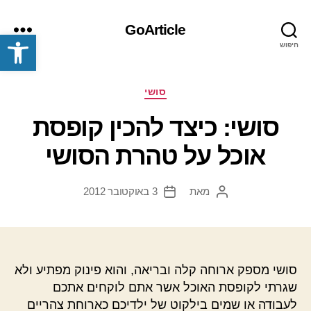
GoArticle
פתח סרגל נגישות
חיפוש
תפריט
קטגוריות
סושי
סושי: כיצד להכין קופסת
אוכל על טהרת הסושי
מאת
3 באוקטובר 2012
המחבר
תאריך
הפוסט
פוסט
סושי מספק ארוחה קלה ובריאה, והוא פינוק מפתיע ולא
שגרתי לקופסת האוכל אשר אתם לוקחים אתכם
לעבודה או שמים בילקוט של ילדיכם כארוחת צהריים