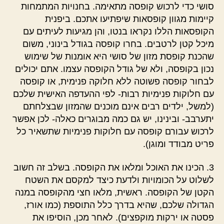
סושי כדי לרכוש קופסה מתאימה. בחנויות המתמחות
קיימות מגוון קופסאות שיפתיעו אתכם. ביפנית
הקופסאות הללו נקראו בנטו, והן מגיעות לעיתים עם
מיכל קטן לרטבים. בחרו קופסה בגודל בינוני, משום
שהכנת קופסת מזון של סושי היא אומנות של שימוש
נכון בקופסה, ולא של גודל הקופסה עצמו. אתם יכולים
לבחור קופסה פשוטה ללא חלוקה פנימית, או קופסה
עם חלוקות פנימיות רבות- לפי ההעדפה האישית שלכם
(למשל, ילדים רבים אינם מוכנים שהמזון שבצלחתם
יתערבב- ובינינו, יש גם כמה מבוגרים כאלה- לכן אפשר
לרכוש עבורם קופסה עם חלוקות פנימיות שתשאיר כל
פריט מבודד ומוגן).
3. הכינו את האוכל ומלאו את הקופסה. בשלב זה חשוב
לשלוט על הכומויות ולדעת כיצד למקסם את השטח
הקטן של הקופסה. ראשית, מלאו חצי מהקופסה במנה
הגדולה שלכם, שהיא בדרך כלל התוספת (כמו אורז,
פסטה או ירקות מוקפצים). לאחר מכן, הוסיפו את