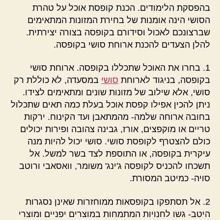
בהפסקת הלימודים. הכנת קופסת אוכל על טהרת
הסושי הינה אומנות של בחירת המזונות המתאימים
שברצונכם לאכול וסידורם בקופסה בצורה יצירתית.
להלן הצעדים להכנת ארוחת סושי בקופסה.
1. בחרו את האוכל שתכללו בקופסה. ארוחת סושי
בקופסה, בניגוד לארוחת
סושי
במסעדה, לא כוללת רק
סושי, אלא שילוב של מזונות שונים ומתאימים לצידו.
ניתן להכין אפילו קפסת אוכל בעלת כמה תאים שתכלול
בחובה ארוחה שלמה- מהמתאבן ועד הקינוח. ירקות
טריים או מוקפצים, אורז, גבינה צהובה ופירות יכולים
כולם להצטרף לקופסת סושי. סושי יכול להיות מנה
עיקרית בקופסה, או התוספת לצד בשר למשל. אל
תשכחו להכניס לקופסה ג'ינג' משומר, וואסאבי ורוטב
סויה- כמיטב המסורת.
2. אל תסתפקו בקופסאות ממוחזרות שאינן נסגרות
היטב- גשו לחנויות המתמחות במוצרים יפניים ומוצרי