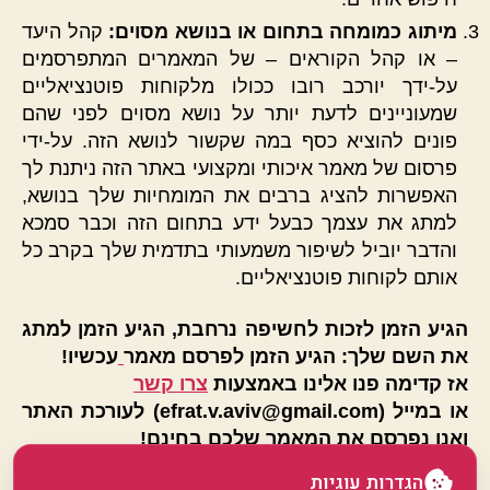
מיתוג כמומחה בתחום או בנושא מסוים:
קהל היעד
– או קהל הקוראים – של המאמרים המתפרסמים
על-ידך יורכב רובו ככולו מלקוחות פוטנציאליים
שמעוניינים לדעת יותר על נושא מסוים לפני שהם
פונים להוציא כסף במה שקשור לנושא הזה. על-ידי
פרסום של מאמר איכותי ומקצועי באתר הזה ניתנת לך
האפשרות להציג ברבים את המומחיות שלך בנושא,
למתג את עצמך כבעל ידע בתחום הזה וכבר סמכא
והדבר יוביל לשיפור משמעותי בתדמית שלך בקרב כל
אותם לקוחות פוטנציאליים.
הגיע הזמן לזכות לחשיפה נרחבת, הגיע הזמן למתג
את השם שלך: הגיע הזמן לפרסם מאמר
עכשיו!
אז קדימה פנו אלינו באמצעות
צרו קשר
או במייל (
efrat.v.aviv@gmail.com
) לעורכת האתר
ואנו נפרסם את המאמר שלכם בחינם!
הגדרות עוגיות