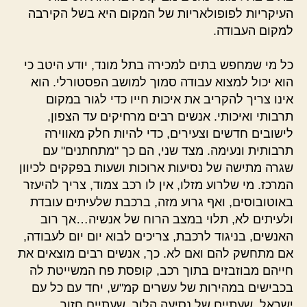
העיקריות לפופולאריות של המקום היא בשל הקירבה
למקום העבודה.
כל מי שמחפש בתים למכירה בתל מונד, יודע היטב כי
הוא יכול למצוא עבודה סמוך למושב הפסטורלי. הוא
אינו צריך להקריב את איכות חייו כדי לגור במקום
תרבותי ואיכותי. אנשים רבים מרחיקים עד הצפון,
לישובים חדשים וצעירים, כדי להיות חלק מאווירה
תרבותית ונעימה. מצד שני, הם כך "מתחתנים" עם
שגרה מתישה של נסיעות ארוכות ושעות בפקקים לכיוון
המרכז. מי שלרוע מזלו, אין לו רכב צמוד, צריך להיעזר
באוטובוסים, ואף גרוע מזה, ברכבת שלעיתים עובדת
ולעיתים לא, תלוי במצב הרוח של אנשיה…אך רוב
האנשים, בניגוד לרכבת, צריכים לבוא יום יום לעבודה,
אם מתחשק להם ואם לא. כך, אנשים רבים מוצאים את
חייהם מבוזבזים בתוך רכב, קופסת פח המשייטת לה
בכבישים במהירות של עשרים קמ"ש, יחד עם כל עם
ישראל. שעתיים של נסיעה הלוך, שעתיים חזור.