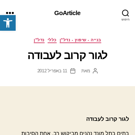
GoArticle
פתח סרגל נגישות
חיפוש
תפריט
קטגוריות
בנייה - שיפוץ - נדל"ן
כללי
נדל"ן
לגור קרוב לעבודה
מאת
11 באפריל 2012
המחבר
תאריך
הפוסט
פוסט
לגור קרוב לעבודה
בתים בתל מונד נהנים מביקוש רב. אחת הסיבות